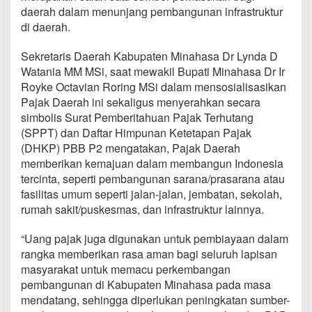
a
daerah dalam menunjang pembangunan infrastruktur
j
di daerah.
a
k
Sekretaris Daerah Kabupaten Minahasa Dr Lynda D
T
u
Watania MM MSi, saat mewakil Bupati Minahasa Dr Ir
n
Royke Octavian Roring MSi dalam mensosialisasikan
j
Pajak Daerah ini sekaligus menyerahkan secara
a
simbolis Surat Pemberitahuan Pajak Terhutang
n
g
(SPPT) dan Daftar Himpunan Ketetapan Pajak
P
(DHKP) PBB P2 mengatakan, Pajak Daerah
e
memberikan kemajuan dalam membangun Indonesia
m
tercinta, seperti pembangunan sarana/prasarana atau
b
fasilitas umum seperti jalan-jalan, jembatan, sekolah,
a
n
rumah sakit/puskesmas, dan infrastruktur lainnya.
g
u
“Uang pajak juga digunakan untuk pembiayaan dalam
n
rangka memberikan rasa aman bagi seluruh lapisan
a
masyarakat untuk memacu perkembangan
n
D
pembangunan di Kabupaten Minahasa pada masa
a
mendatang, sehingga diperlukan peningkatan sumber-
e