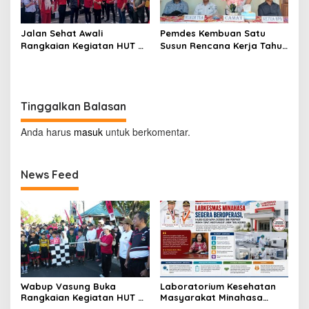
Jalan Sehat Awali
Pemdes Kembuan Satu
Rangkaian Kegiatan HUT RI
Susun Rencana Kerja Tahun
ke-81 di Minahasa
2027
Tinggalkan Balasan
Anda harus
masuk
untuk berkomentar.
News Feed
Wabup Vasung Buka
Laboratorium Kesehatan
Rangkaian Kegiatan HUT RI
Masyarakat Minahasa
ke-81 di Kecamatan
Segera Beroperasi, Ini