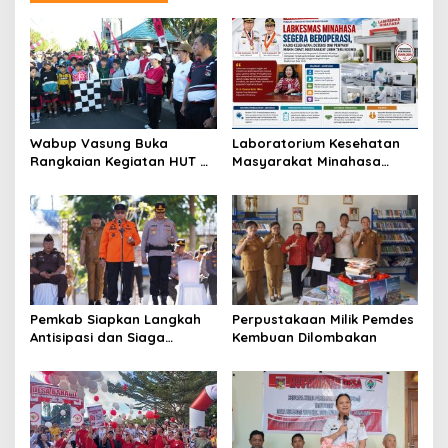
Wabup Vasung Buka
Laboratorium Kesehatan
Rangkaian Kegiatan HUT RI
Masyarakat Minahasa
ke-81 di Kecamatan
Segera Beroperasi, Ini
Tompaso Raya
Kegunaannya
Pemkab Siapkan Langkah
Perpustakaan Milik Pemdes
Antisipasi dan Siaga
Kembuan Dilombakan
Dampak El Nino di
Minahasa