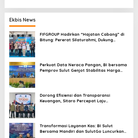
Ekbis News
FIFGROUP Hadirkan “Hajatan Cabang” di
Bitung: Pererat Silaturahmi, Dukung
Ekonomi Lokal & Tawarkan Beragam
Promo Khusus
Perkuat Data Neraca Pangan, BI bersama
Pemprov Sulut Genjot Stabilitas Harga
dan Kendalikan Inflasi
Dorong Efisiensi dan Transparansi
Keuangan, Sitaro Percepat Laju
Digitalisasi Transaksi Bersama BI Sulut
Transformasi Layanan Kas: BI Sulut
Bersama Mandiri dan SulutGo Luncurkan
Sentra Kas Mitra Utama, Jangkau Wilayah