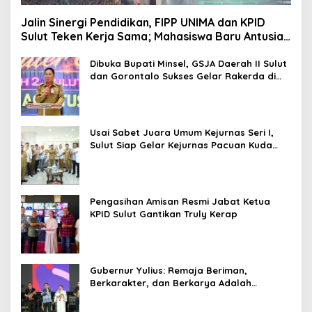
Jalin Sinergi Pendidikan, FIPP UNIMA dan KPID
Sulut Teken Kerja Sama; Mahasiswa Baru Antusias
Serap Materi Literasi Penyiaran
Dibuka Bupati Minsel, GSJA Daerah II Sulut
dan Gorontalo Sukses Gelar Rakerda di
Amurang
Usai Sabet Juara Umum Kejurnas Seri I,
Sulut Siap Gelar Kejurnas Pacuan Kuda
Seri II Piala Presiden di Tompaso
Pengasihan Amisan Resmi Jabat Ketua
KPID Sulut Gantikan Truly Kerap
Gubernur Yulius: Remaja Beriman,
Berkarakter, dan Berkarya Adalah
Kekuatan Sulawesi Utara