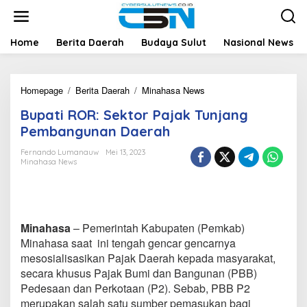
L
e
w
a
Home
Berita Daerah
Budaya Sulut
Nasional News
t
i
k
Homepage
/
Berita Daerah
/
Minahasa News
e
B
k
Bupati ROR: Sektor Pajak Tunjang
u
o
p
n
Pembangunan Daerah
a
t
t
e
Fernando Lumanauw
Mei 13, 2023
Minahasa News
i
n
R
O
R
:
S
Minahasa
– Pemerintah Kabupaten (Pemkab)
e
Minahasa saat ini tengah gencar gencarnya
k
mesosialisasikan Pajak Daerah kepada masyarakat,
t
secara khusus Pajak Bumi dan Bangunan (PBB)
o
Pedesaan dan Perkotaan (P2). Sebab, PBB P2
r
P
merupakan salah satu sumber pemasukan bagi