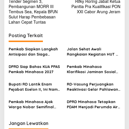
Tender Segmen 3,
Rifky Roring Jabat Ketua
a
Pembangunan MORR III
Panitia Pra Kualifikasi PON
v
Tembus Sea, Kepala BPJN
XXI Cabor Arung Jeram
Sulut Harap Pembebasan
i
Lahan Cepat Tuntas
g
Posting Terkait
a
s
Pemkab Siapkan Langkah
Jalan Sehat Awali
i
Antisipasi dan Siaga
Rangkaian Kegiatan HUT RI
p
Dampak El Nino di
ke-81 di Minahasa
Minahasa
DPRD Siap Bahas KUA PPAS
Pemkab Minahasa
o
Pemkab Minahasa 2027
Klarifikasi Jaminan Sosial
s
PPPK: Hak ASN Tetap
Dijamin, Implementasi
Bupati RD Lantik Enam
RD-Vasung Perjuangkan
Berproses
Pejabat Eselon II, Ini Nama-
Reaktivasi Gelar Pahlawan
nama Mereka
Nasional Kyai Modjo di
Kemensos
Pemkab Minahasa Ajak
DPRD Minahasa Tetapkan
Warga Nobar Semifinal
PDAM Menjadi Perumda Air
Piala Dunia di Lapangan
Minum Rano Manguni
Sam Ratulangi Tondano
Jangan Lewatkan