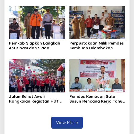
Tompaso Raya
Kegunaannya
Pemkab Siapkan Langkah
Perpustakaan Milik Pemdes
Antisipasi dan Siaga
Kembuan Dilombakan
Dampak El Nino di
Minahasa
Jalan Sehat Awali
Pemdes Kembuan Satu
Rangkaian Kegiatan HUT RI
Susun Rencana Kerja Tahun
ke-81 di Minahasa
2027
View More