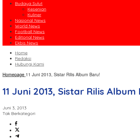
Budaya Sulut
Kesenian
Kuliner
Nasional News
World News
Football News
Editorial News
Ekbis News
Home
Redaksi
Hubungi Kami
Homepage
11 Juni 2013, Sistar Rilis Album Baru!
11 Juni 2013, Sistar Rilis Album
Juni 3, 2013
Tak Berkategori