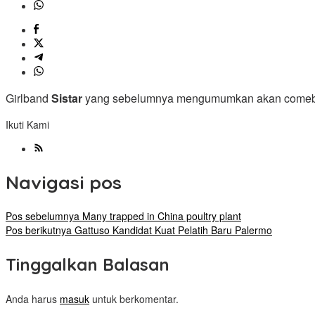
Girlband
Sistar
yang sebelumnya mengumumkan akan comebac
Ikuti Kami
Navigasi pos
Pos sebelumnya
Many trapped in China poultry plant
Pos berikutnya
Gattuso Kandidat Kuat Pelatih Baru Palermo
Tinggalkan Balasan
Anda harus
masuk
untuk berkomentar.