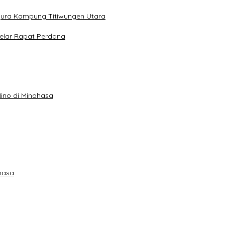
gura Kampung Titiwungen Utara
elar Rapat Perdana
ino di Minahasa
hasa