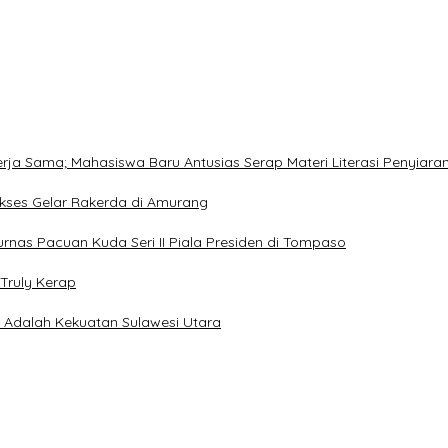
Kerja Sama; Mahasiswa Baru Antusias Serap Materi Literasi Penyiara
Sukses Gelar Rakerda di Amurang
jurnas Pacuan Kuda Seri II Piala Presiden di Tompaso
Truly Kerap
a Adalah Kekuatan Sulawesi Utara