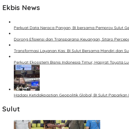
Ekbis News
Perkuat Data Neraca Pangan, BI bersama Pemprov Sulut Genj
Dorong Efisiensi dan Transparansi Keuangan, Sitaro Percepat
Transformasi Layanan Kas: BI Sulut Bersama Mandiri dan S
Perkuat Ekosistem Bisnis Indonesia Timur, Hasjrat Toyota L
Hadapi Ketidakpastian Geopolitik Global, BI Sulut Paparkan
Sulut