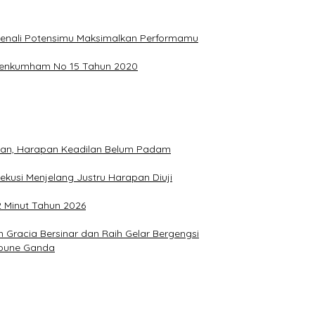
, Kenali Potensimu Maksimalkan Performamu
ermenkumham No 15 Tahun 2020
hkan, Harapan Keadilan Belum Padam
ekusi Menjelang Justru Harapan Diuji
2 Minut Tahun 2026
Gracia Bersinar dan Raih Gelar Bergengsi
Joune Ganda