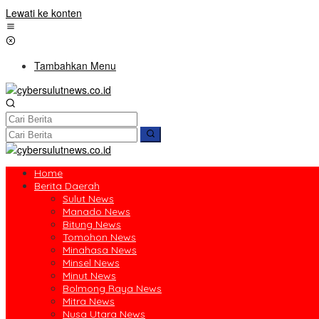
Lewati ke konten
Tambahkan Menu
Home
Berita Daerah
Sulut News
Manado News
Bitung News
Tomohon News
Minahasa News
Minsel News
Minut News
Bolmong Raya News
Mitra News
Nusa Utara News