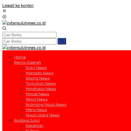
Lewati ke konten
Home
Berita Daerah
Sulut News
Manado News
Bitung News
Tomohon News
Minahasa News
Minsel News
Minut News
Bolmong Raya News
Mitra News
Nusa Utara News
Budaya Sulut
Kesenian
Kuliner