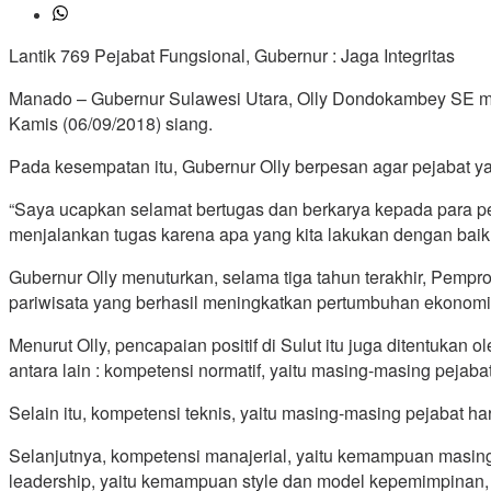
Lantik 769 Pejabat Fungsional, Gubernur : Jaga Integritas
Manado – Gubernur Sulawesi Utara, Olly Dondokambey SE mel
Kamis (06/09/2018) siang.
Pada kesempatan itu, Gubernur Olly berpesan agar pejabat yan
“Saya ucapkan selamat bertugas dan berkarya kepada para peja
menjalankan tugas karena apa yang kita lakukan dengan baik 
Gubernur Olly menuturkan, selama tiga tahun terakhir, Pempr
pariwisata yang berhasil meningkatkan pertumbuhan ekonomi S
Menurut Olly, pencapaian positif di Sulut itu juga ditentuk
antara lain : kompetensi normatif, yaitu masing-masing pejab
Selain itu, kompetensi teknis, yaitu masing-masing pejabat 
Selanjutnya, kompetensi manajerial, yaitu kemampuan masi
leadership, yaitu kemampuan style dan model kepemimpinan,