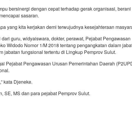
mpu bersinergi dengan cepat terhadap gerak organisasi, beran
 mencapai sasaran.
a yang kita kerjakan demi terwujudnya kesejahteraan masyarak
diri dari guru, widyaiswara, dokter, perawat, Pejabat Pengaw
 Joko Widodo Nomor 1/M 2018 tentang pengangkatan dalam jaba
abatan fungsional tertentu di Lingkup Pemprov Sulut.
agai Pejabat Pengawasan Urusan Pemerintahan Daerah (P2UPD)
onal.
” kata Djeneke.
en, SE, MS dan para pejabat Pemprov Sulut.