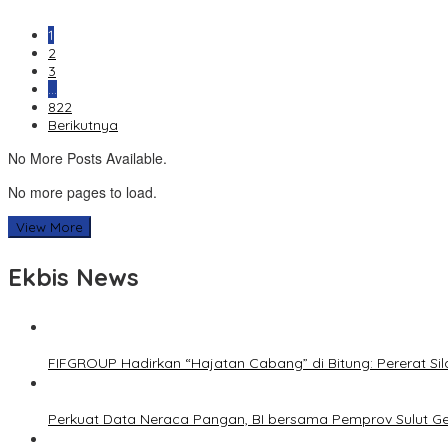
1
2
3
…
822
Berikutnya
No More Posts Available.
No more pages to load.
View More
Ekbis News
FIFGROUP Hadirkan “Hajatan Cabang” di Bitung: Pererat S
Perkuat Data Neraca Pangan, BI bersama Pemprov Sulut Genj