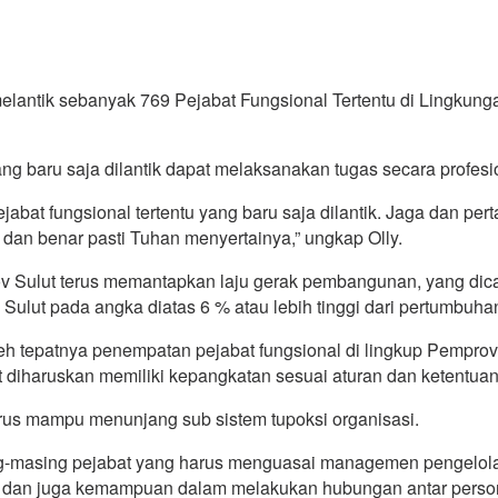
antik sebanyak 769 Pejabat Fungsional Tertentu di Lingkunga
g baru saja dilantik dapat melaksanakan tugas secara profesio
bat fungsional tertentu yang baru saja dilantik. Jaga dan pert
dan benar pasti Tuhan menyertainya,” ungkap Olly.
ov Sulut terus memantapkan laju gerak pembangunan, yang dicap
ulut pada angka diatas 6 % atau lebih tinggi dari pertumbuhan
an oleh tepatnya penempatan pejabat fungsional di lingkup Pem
at diharuskan memiliki kepangkatan sesuai aturan dan ketentuan
harus mampu menunjang sub sistem tupoksi organisasi.
ng-masing pejabat yang harus menguasai managemen pengelola
 dan juga kemampuan dalam melakukan hubungan antar persona