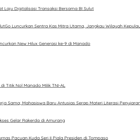
 Laju Digitalisasi Transaksi Bersama BI Sulut
ulutGo Luncurkan Sentra Kas Mitra Utama, Jangkau Wilayah Kepula
uncurkan New Hilux Generasi ke-9 di Manado
i Titik Nol Manado Milik TNI-AL
Kerja Sama; Mahasiswa Baru Antusias Serap Materi Literasi Penyiara
Sukses Gelar Rakerda di Amurang
jurnas Pacuan Kuda Seri II Piala Presiden di Tompaso