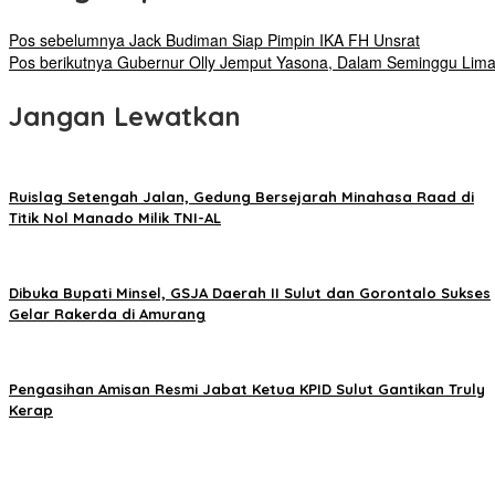
Pos sebelumnya
Jack Budiman Siap Pimpin IKA FH Unsrat
Pos berikutnya
Gubernur Olly Jemput Yasona, Dalam Seminggu Lima 
Jangan Lewatkan
Ruislag Setengah Jalan, Gedung Bersejarah Minahasa Raad di
Titik Nol Manado Milik TNI-AL
Dibuka Bupati Minsel, GSJA Daerah II Sulut dan Gorontalo Sukses
Gelar Rakerda di Amurang
Pengasihan Amisan Resmi Jabat Ketua KPID Sulut Gantikan Truly
Kerap