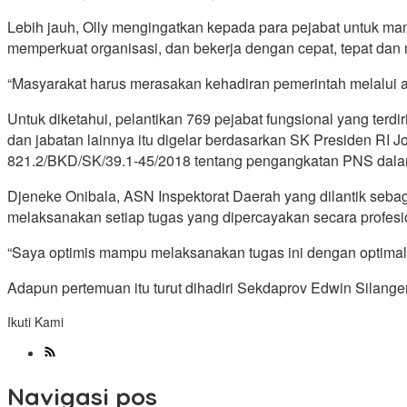
Lebih jauh, Olly mengingatkan kepada para pejabat untuk ma
memperkuat organisasi, dan bekerja dengan cepat, tepat dan
“Masyarakat harus merasakan kehadiran pemerintah melalui ap
Untuk diketahui, pelantikan 769 pejabat fungsional yang ter
dan jabatan lainnya itu digelar berdasarkan SK Presiden RI
821.2/BKD/SK/39.1-45/2018 tentang pengangkatan PNS dalam j
Djeneke Onibala, ASN Inspektorat Daerah yang dilantik seb
melaksanakan setiap tugas yang dipercayakan secara profesi
“Saya optimis mampu melaksanakan tugas ini dengan optimal,
Adapun pertemuan itu turut dihadiri Sekdaprov Edwin Silang
Ikuti Kami
Navigasi pos