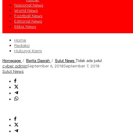
Nasional News
World News
Football News
Editorial News
Ekbis News
Home
Redaksi
Hubungi Kami
Homepage
/
Berita Daerah
/
Sulut News
Tidak ada judul
cyber admin
September 6, 2018
September 7, 2018
Sulut News