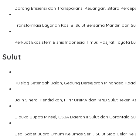
Dorong Efisiensi dan Transparansi Keuangan, Sitaro Percepat
Transformasi Layanan Kas: BI Sulut Bersama Mandiri dan S
Perkuat Ekosistem Bisnis Indonesia Timur, Hasjrat Toyota L
Sulut
Ruislag Setengah Jalan, Gedung Bersejarah Minahasa Raad d
Jalin Sinergi Pendidikan, FIPP UNIMA dan KPID Sulut Teken 
Dibuka Bupati Minsel, GSJA Daerah II Sulut dan Gorontalo 
Usai Sabet Juara Umum Kejurnas Seri I, Sulut Siap Gelar Ke