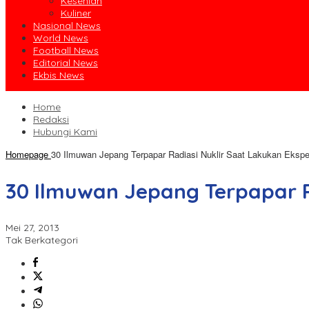
Kesenian
Kuliner
Nasional News
World News
Football News
Editorial News
Ekbis News
Home
Redaksi
Hubungi Kami
Homepage
30 Ilmuwan Jepang Terpapar Radiasi Nuklir Saat Lakukan Eksp
30 Ilmuwan Jepang Terpapar R
Mei 27, 2013
Tak Berkategori