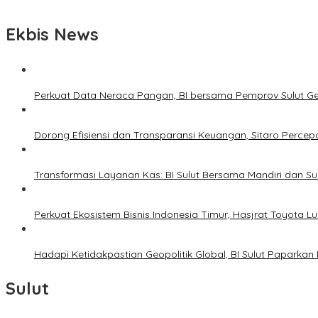
Ekbis News
Perkuat Data Neraca Pangan, BI bersama Pemprov Sulut Genj
Dorong Efisiensi dan Transparansi Keuangan, Sitaro Percepat
Transformasi Layanan Kas: BI Sulut Bersama Mandiri dan S
Perkuat Ekosistem Bisnis Indonesia Timur, Hasjrat Toyota L
Hadapi Ketidakpastian Geopolitik Global, BI Sulut Paparkan
Sulut