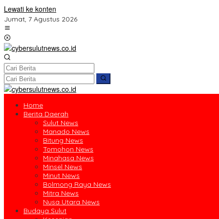
Lewati ke konten
Jumat, 7 Agustus 2026
Home
Berita Daerah
Sulut News
Manado News
Bitung News
Tomohon News
Minahasa News
Minsel News
Minut News
Bolmong Raya News
Mitra News
Nusa Utara News
Budaya Sulut