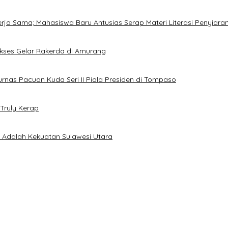
Kerja Sama; Mahasiswa Baru Antusias Serap Materi Literasi Penyiara
Sukses Gelar Rakerda di Amurang
jurnas Pacuan Kuda Seri II Piala Presiden di Tompaso
Truly Kerap
a Adalah Kekuatan Sulawesi Utara