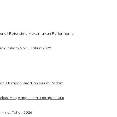
, Kenali Potensimu Maksimalkan Performamu
ermenkumham No 15 Tahun 2020
hkan, Harapan Keadilan Belum Padam
ekusi Menjelang Justru Harapan Diuji
2 Minut Tahun 2026