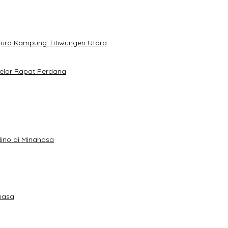
gura Kampung Titiwungen Utara
elar Rapat Perdana
ino di Minahasa
hasa