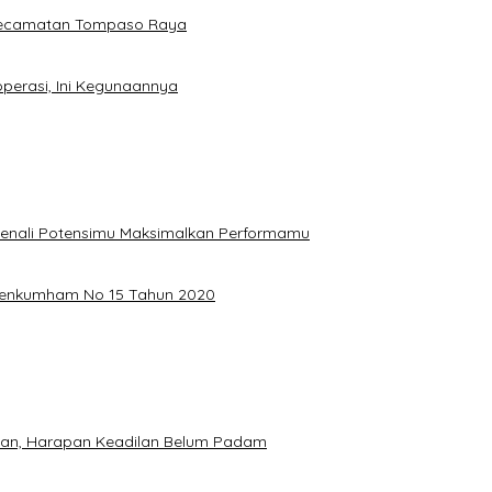
 Kecamatan Tompaso Raya
perasi, Ini Kegunaannya
, Kenali Potensimu Maksimalkan Performamu
ermenkumham No 15 Tahun 2020
hkan, Harapan Keadilan Belum Padam