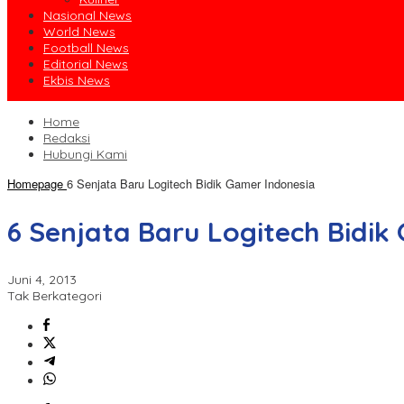
Nasional News
World News
Football News
Editorial News
Ekbis News
Home
Redaksi
Hubungi Kami
Homepage
6 Senjata Baru Logitech Bidik Gamer Indonesia
6 Senjata Baru Logitech Bidik
Juni 4, 2013
Tak Berkategori