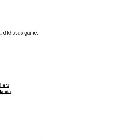
oard khusus game.
-Heru
landa