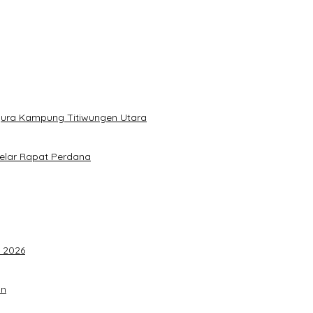
gura Kampung Titiwungen Utara
elar Rapat Perdana
F 2026
an