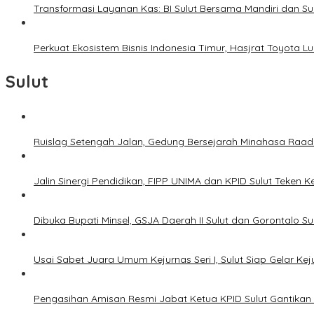
Transformasi Layanan Kas: BI Sulut Bersama Mandiri dan S
Perkuat Ekosistem Bisnis Indonesia Timur, Hasjrat Toyota L
Sulut
Ruislag Setengah Jalan, Gedung Bersejarah Minahasa Raad d
Jalin Sinergi Pendidikan, FIPP UNIMA dan KPID Sulut Teken 
Dibuka Bupati Minsel, GSJA Daerah II Sulut dan Gorontalo 
Usai Sabet Juara Umum Kejurnas Seri I, Sulut Siap Gelar Ke
Pengasihan Amisan Resmi Jabat Ketua KPID Sulut Gantikan 