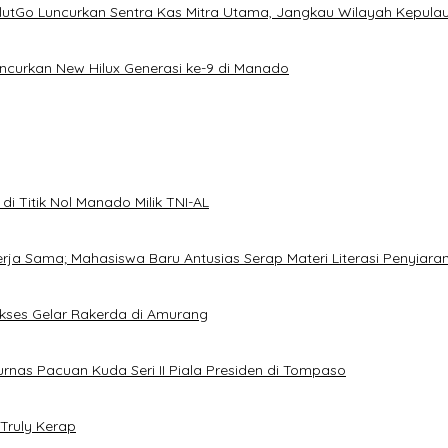
ulutGo Luncurkan Sentra Kas Mitra Utama, Jangkau Wilayah Kepula
uncurkan New Hilux Generasi ke-9 di Manado
i Titik Nol Manado Milik TNI-AL
Kerja Sama; Mahasiswa Baru Antusias Serap Materi Literasi Penyiara
Sukses Gelar Rakerda di Amurang
jurnas Pacuan Kuda Seri II Piala Presiden di Tompaso
Truly Kerap