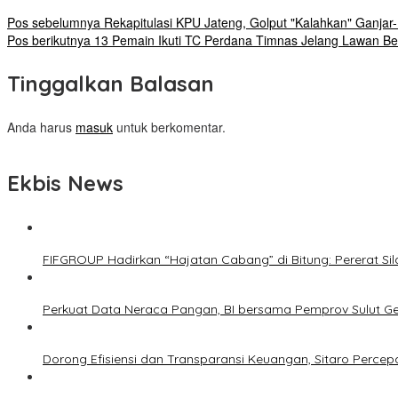
Pos sebelumnya
Rekapitulasi KPU Jateng, Golput "Kalahkan" Ganjar
Pos berikutnya
13 Pemain Ikuti TC Perdana Timnas Jelang Lawan Be
Tinggalkan Balasan
Anda harus
masuk
untuk berkomentar.
Ekbis News
FIFGROUP Hadirkan “Hajatan Cabang” di Bitung: Pererat S
Perkuat Data Neraca Pangan, BI bersama Pemprov Sulut Genj
Dorong Efisiensi dan Transparansi Keuangan, Sitaro Percepat