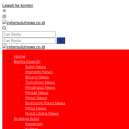
Lewati ke konten
Home
Berita Daerah
Sulut News
Manado News
Bitung News
Tomohon News
Minahasa News
Minsel News
Minut News
Bolmong Raya News
Mitra News
Nusa Utara News
Budaya Sulut
Kesenian
Kuliner