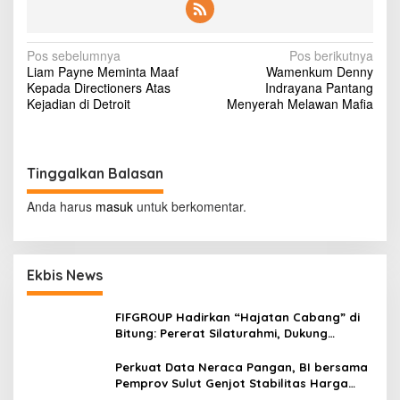
o
u
n
N
Pos sebelumnya
d
Pos berikutnya
Liam Payne Meminta Maaf
d
Wamenkum Denny
a
Kepada Directioners Atas
e
Indrayana Pantang
v
Kejadian di Detroit
a
Menyerah Melawan Mafia
d
i
i
n
g
h
Tinggalkan Balasan
a
o
t
s
Anda harus
masuk
untuk berkomentar.
e
i
l
p
Ekbis News
o
s
FIFGROUP Hadirkan “Hajatan Cabang” di
Bitung: Pererat Silaturahmi, Dukung
Ekonomi Lokal & Tawarkan Beragam
Promo Khusus
Perkuat Data Neraca Pangan, BI bersama
Pemprov Sulut Genjot Stabilitas Harga
dan Kendalikan Inflasi