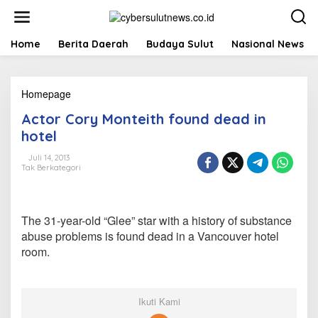
L
e
w
a
Home
Berita Daerah
Budaya Sulut
Nasional News
t
i
k
Homepage
A
e
c
k
Actor Cory Monteith found dead in
t
o
o
n
hotel
r
t
C
e
Juli 14, 2013
Tak Berkategori
o
n
r
y
M
The 31-year-old “Glee” star with a history of substance
o
n
abuse problems is found dead in a Vancouver hotel
t
room.
e
i
t
h
Ikuti Kami
f