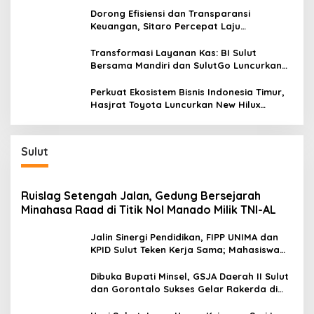
Dorong Efisiensi dan Transparansi
Keuangan, Sitaro Percepat Laju
Digitalisasi Transaksi Bersama BI Sulut
Transformasi Layanan Kas: BI Sulut
Bersama Mandiri dan SulutGo Luncurkan
Sentra Kas Mitra Utama, Jangkau Wilayah
Kepulauan
Perkuat Ekosistem Bisnis Indonesia Timur,
Hasjrat Toyota Luncurkan New Hilux
Generasi ke-9 di Manado
Sulut
Ruislag Setengah Jalan, Gedung Bersejarah
Minahasa Raad di Titik Nol Manado Milik TNI-AL
Jalin Sinergi Pendidikan, FIPP UNIMA dan
KPID Sulut Teken Kerja Sama; Mahasiswa
Baru Antusias Serap Materi Literasi
Penyiaran
Dibuka Bupati Minsel, GSJA Daerah II Sulut
dan Gorontalo Sukses Gelar Rakerda di
Amurang