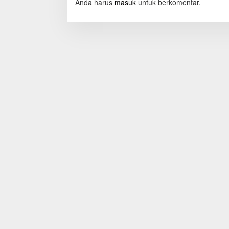
Anda harus
masuk
untuk berkomentar.
a
s
i
p
o
s