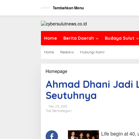
L
Tambahkan Menu
e
w
a
t
i
k
Home
Berita Daerah
Budaya Sulut
e
k
Home
Redaksi
Hubungi Kami
o
n
t
e
Homepage
A
n
h
Ahmad Dhani Jadi L
m
a
Seutuhnya
d
D
h
Mei 29, 2013
a
Tak Berkategori
n
i
J
a
Life begin at 4
d