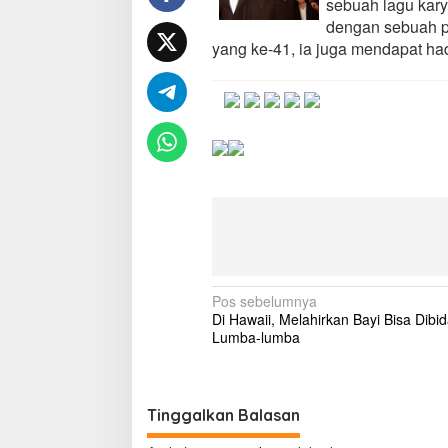
sebuah lagu kar
i
dengan sebuah pe
L
yang ke-41, ia juga mendapat had
a
k
i
-
l
a
k
i
d
a
n
A
y
a
N
Pos sebelumnya
h
Di Hawaii, Melahirkan Bayi Bisa Dibid
S
a
Lumba-lumba
e
v
u
t
i
u
g
h
Tinggalkan Balasan
n
a
y