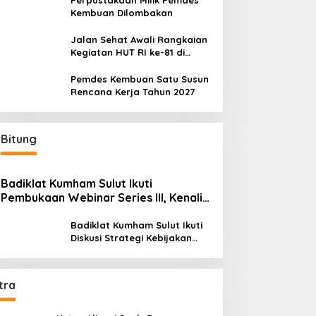
Perpustakaan Milik Pemdes
Kembuan Dilombakan
Jalan Sehat Awali Rangkaian
Kegiatan HUT RI ke-81 di
Minahasa
Pemdes Kembuan Satu Susun
Rencana Kerja Tahun 2027
Bitung
Badiklat Kumham Sulut Ikuti
Pembukaan Webinar Series III, Kenali
Potensimu Maksimalkan Performamu
Badiklat Kumham Sulut Ikuti
Diskusi Strategi Kebijakan
Permenkumham No 15 Tahun
2020
tra