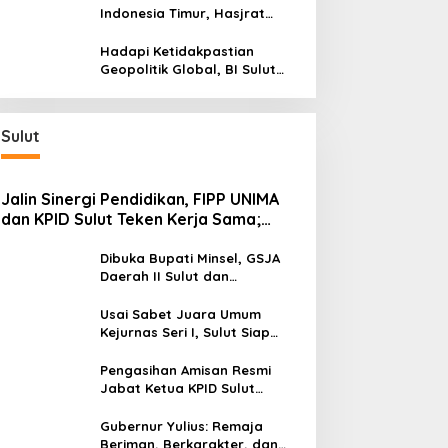
Wilayah Kepulauan
Indonesia Timur, Hasjrat
Toyota Luncurkan New Hilux
Generasi ke-9 di Manado
Hadapi Ketidakpastian
Geopolitik Global, BI Sulut
Paparkan Delapan Langkah
Strategis Perkuat Rupiah dan
Stabilitas Ekonomi
Sulut
Jalin Sinergi Pendidikan, FIPP UNIMA
dan KPID Sulut Teken Kerja Sama;
Mahasiswa Baru Antusias Serap Materi
Literasi Penyiaran
Dibuka Bupati Minsel, GSJA
Daerah II Sulut dan
Gorontalo Sukses Gelar
Rakerda di Amurang
Usai Sabet Juara Umum
Kejurnas Seri I, Sulut Siap
Gelar Kejurnas Pacuan Kuda
Seri II Piala Presiden di
Pengasihan Amisan Resmi
Tompaso
Jabat Ketua KPID Sulut
Gantikan Truly Kerap
Gubernur Yulius: Remaja
Beriman, Berkarakter, dan