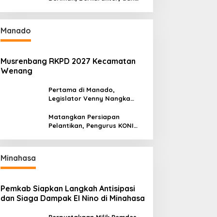
Berkarya Adalah Kekuatan
Sulawesi Utara
Manado
Musrenbang RKPD 2027 Kecamatan
Wenang
Pertama di Manado,
Legislator Venny Nangka
Ramaikan Figura Kampung
Titiwungen Utara
Matangkan Persiapan
Pelantikan, Pengurus KONI
Manado Gelar Rapat
Perdana
Minahasa
Pemkab Siapkan Langkah Antisipasi
dan Siaga Dampak El Nino di Minahasa