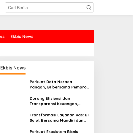
ews
Ekbis News
Ekbis News
Perkuat Data Neraca
Pangan, BI bersama Pemprov
Sulut Genjot Stabilitas Harga
dan Kendalikan Inflasi
Dorong Efisiensi dan
Transparansi Keuangan,
Sitaro Percepat Laju
Digitalisasi Transaksi
Transformasi Layanan Kas: BI
Bersama BI Sulut
Sulut Bersama Mandiri dan
SulutGo Luncurkan Sentra
Kas Mitra Utama, Jangkau
Perkuat Ekosistem Bisnis