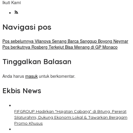
Ikuti Kami
Navigasi pos
Pos sebelumnya
Vilanova Senang Barca Sanggup Boyong Neymar
Pos berikutnya
Rosberg Terkejut Bisa Menang di GP Monaco
Tinggalkan Balasan
Anda harus
masuk
untuk berkomentar.
Ekbis News
FIFGROUP Hadirkan “Hajatan Cabang” di Bitung: Pererat
Silaturahmi, Dukung Ekonomi Lokal & Tawarkan Beragam
Promo Khusus