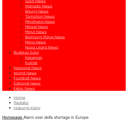
Sulut News
Manado News
Bitung News
Tomohon News
Minahasa News
Minsel News
Minut News
Bolmong Raya News
Mitra News
Nusa Utara News
Budaya Sulut
Kesenian
Kuliner
Nasional News
World News
Football News
Editorial News
Ekbis News
Home
Redaksi
Hubungi Kami
Homepage
Alarm over skills shortage in Europe