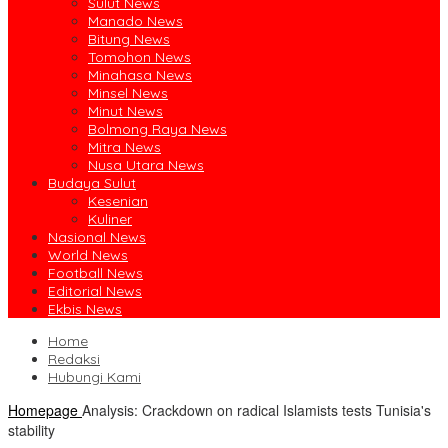
Sulut News
Manado News
Bitung News
Tomohon News
Minahasa News
Minsel News
Minut News
Bolmong Raya News
Mitra News
Nusa Utara News
Budaya Sulut
Kesenian
Kuliner
Nasional News
World News
Football News
Editorial News
Ekbis News
Home
Redaksi
Hubungi Kami
Homepage
Analysis: Crackdown on radical Islamists tests Tunisia's
stability