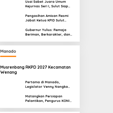
Rakerda di Amurang
Usai Sabet Juara Umum
Kejurnas Seri I, Sulut Siap
Gelar Kejurnas Pacuan Kuda
Seri II Piala Presiden di
Pengasihan Amisan Resmi
Tompaso
Jabat Ketua KPID Sulut
Gantikan Truly Kerap
Gubernur Yulius: Remaja
Beriman, Berkarakter, dan
Berkarya Adalah Kekuatan
Sulawesi Utara
Manado
Musrenbang RKPD 2027 Kecamatan
Wenang
Pertama di Manado,
Legislator Venny Nangka
Ramaikan Figura Kampung
Titiwungen Utara
Matangkan Persiapan
Pelantikan, Pengurus KONI
Manado Gelar Rapat
Perdana