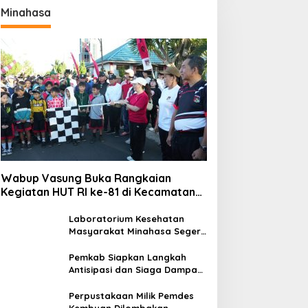
Minahasa
Wabup Vasung Buka Rangkaian
Kegiatan HUT RI ke-81 di Kecamatan
Tompaso Raya
Laboratorium Kesehatan
Masyarakat Minahasa Segera
Beroperasi, Ini Kegunaannya
Pemkab Siapkan Langkah
Antisipasi dan Siaga Dampak
El Nino di Minahasa
Perpustakaan Milik Pemdes