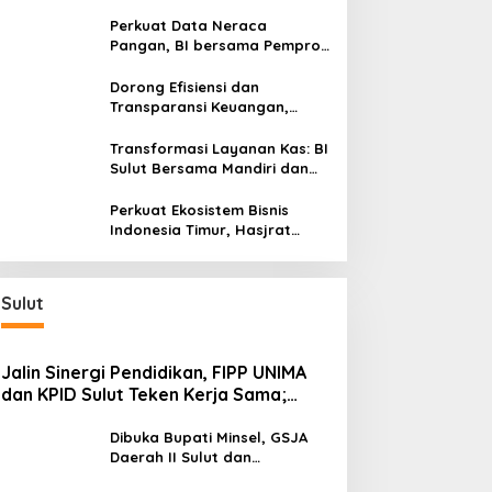
Silaturahmi, Dukung Ekonomi
Lokal & Tawarkan Beragam
Perkuat Data Neraca
Promo Khusus
Pangan, BI bersama Pemprov
Sulut Genjot Stabilitas Harga
dan Kendalikan Inflasi
Dorong Efisiensi dan
Transparansi Keuangan,
Sitaro Percepat Laju
Digitalisasi Transaksi
Transformasi Layanan Kas: BI
Bersama BI Sulut
Sulut Bersama Mandiri dan
SulutGo Luncurkan Sentra
Kas Mitra Utama, Jangkau
Perkuat Ekosistem Bisnis
Wilayah Kepulauan
Indonesia Timur, Hasjrat
Toyota Luncurkan New Hilux
Generasi ke-9 di Manado
Sulut
Jalin Sinergi Pendidikan, FIPP UNIMA
dan KPID Sulut Teken Kerja Sama;
Mahasiswa Baru Antusias Serap Materi
Literasi Penyiaran
Dibuka Bupati Minsel, GSJA
Daerah II Sulut dan
Gorontalo Sukses Gelar