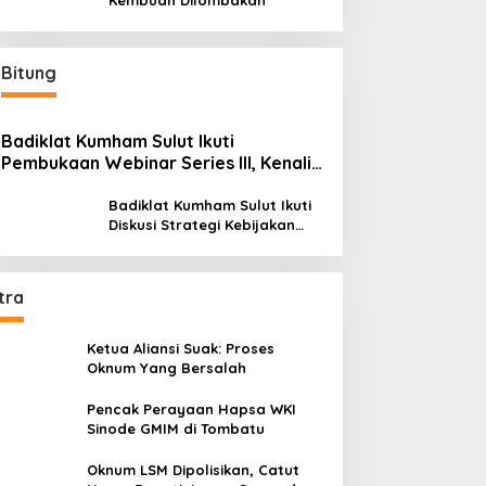
Kembuan Dilombakan
Bitung
Badiklat Kumham Sulut Ikuti
Pembukaan Webinar Series III, Kenali
Potensimu Maksimalkan Performamu
Badiklat Kumham Sulut Ikuti
Diskusi Strategi Kebijakan
Permenkumham No 15 Tahun
2020
tra
Ketua Aliansi Suak: Proses
Oknum Yang Bersalah
Pencak Perayaan Hapsa WKI
Sinode GMIM di Tombatu
Oknum LSM Dipolisikan, Catut