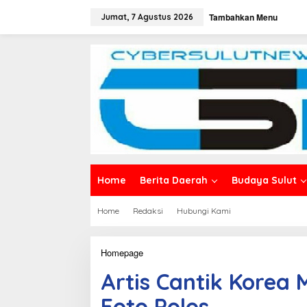
L
Tambahkan Menu
e
Jumat, 7 Agustus 2026
w
a
t
i
k
e
k
o
n
t
e
n
Home
Berita Daerah
Budaya Sulut
Home
Redaksi
Hubungi Kami
Homepage
A
r
Artis Cantik Korea
t
i
Foto Polos
s