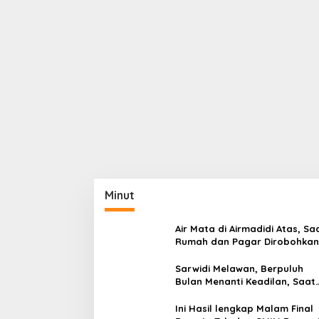
Minut
Air Mata di Airmadidi Atas, Sa
Rumah dan Pagar Dirobohkan
Harapan Keadilan Belum Pa
Sarwidi Melawan, Berpuluh
Bulan Menanti Keadilan, Saat
Eksekusi Menjelang Justru
Harapan Diuji
Ini Hasil lengkap Malam Final