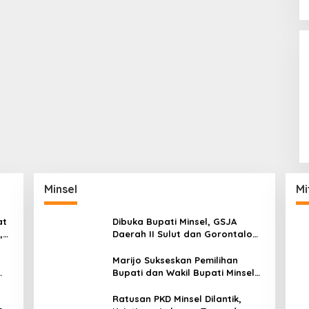
Minsel
Mi
at
Dibuka Bupati Minsel, GSJA
,
Daerah II Sulut dan Gorontalo
dam
Sukses Gelar Rakerda di
Amurang
Marijo Sukseskan Pemilihan
Bupati dan Wakil Bupati Minsel
Tahun 2024
Ratusan PKD Minsel Dilantik,