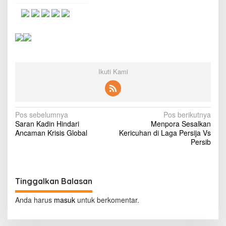
e
w
a
n
K
e
a
m
Ikuti Kami
a
n
a
n
P
N
Pos sebelumnya
Pos berikutnya
B
Saran Kadin Hindari
Menpora Sesalkan
a
B
Ancaman Krisis Global
Kericuhan di Laga Persija Vs
B
v
Persib
e
i
r
s
g
a
Tinggalkan Balasan
a
t
u
s
Anda harus
masuk
untuk berkomentar.
D
i
e
m