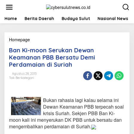
L
e
w
a
Home
Berita Daerah
Budaya Sulut
Nasional News
t
i
k
Homepage
B
e
a
k
Ban Ki-moon Serukan Dewan
n
o
K
n
Keamanan PBB Bersatu Demi
i
t
Perdamaian di Suriah
-
e
m
n
Agustus 28, 2013
o
Tak Berkategori
o
n
S
e
Bukan rahasia lagi kalau selama ini
r
Dewan Keamanan PBB terpecah soal
u
krisis Suriah. Sekjen PBB Ban Ki-
k
moon kali ini menyerukan DK PBB untuk bersatu dan
a
n
mengembalikan perdamaian di Suriah.
D