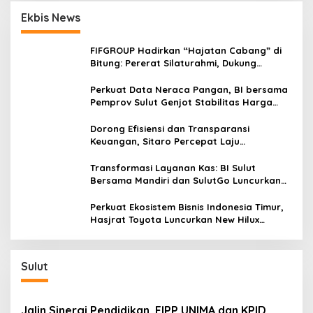
p
i
Ekbis News
P
o
e
s
r
FIFGROUP Hadirkan “Hajatan Cabang” di
d
Bitung: Pererat Silaturahmi, Dukung
a
Ekonomi Lokal & Tawarkan Beragam
m
Promo Khusus
Perkuat Data Neraca Pangan, BI bersama
a
Pemprov Sulut Genjot Stabilitas Harga
i
dan Kendalikan Inflasi
a
Dorong Efisiensi dan Transparansi
n
Keuangan, Sitaro Percepat Laju
d
Digitalisasi Transaksi Bersama BI Sulut
i
Transformasi Layanan Kas: BI Sulut
S
Bersama Mandiri dan SulutGo Luncurkan
u
Sentra Kas Mitra Utama, Jangkau Wilayah
r
Kepulauan
i
Perkuat Ekosistem Bisnis Indonesia Timur,
a
Hasjrat Toyota Luncurkan New Hilux
h
Generasi ke-9 di Manado
Sulut
Jalin Sinergi Pendidikan, FIPP UNIMA dan KPID