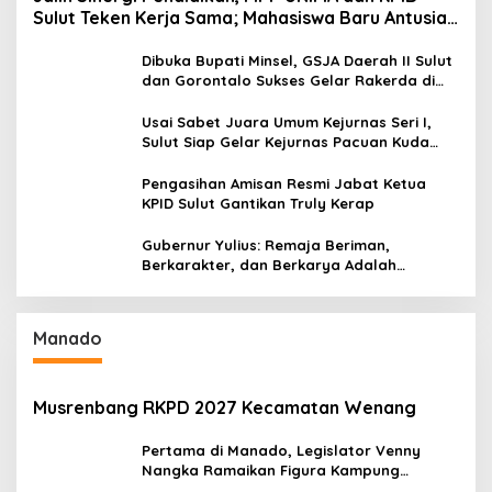
Sulut Teken Kerja Sama; Mahasiswa Baru Antusias
Serap Materi Literasi Penyiaran
Dibuka Bupati Minsel, GSJA Daerah II Sulut
dan Gorontalo Sukses Gelar Rakerda di
Amurang
Usai Sabet Juara Umum Kejurnas Seri I,
Sulut Siap Gelar Kejurnas Pacuan Kuda
Seri II Piala Presiden di Tompaso
Pengasihan Amisan Resmi Jabat Ketua
KPID Sulut Gantikan Truly Kerap
Gubernur Yulius: Remaja Beriman,
Berkarakter, dan Berkarya Adalah
Kekuatan Sulawesi Utara
Manado
Musrenbang RKPD 2027 Kecamatan Wenang
Pertama di Manado, Legislator Venny
Nangka Ramaikan Figura Kampung
Titiwungen Utara