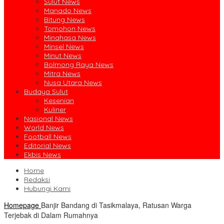
Sulut News
Manado News
Bitung News
Tomohon News
Minahasa News
Minsel News
Minut News
Bolmong Raya News
Mitra News
Nusa Utara News
Budaya Sulut
Kesenian
Kuliner
Nasional News
World News
Football News
Editorial News
Ekbis News
Home
Redaksi
Hubungi Kami
Homepage
Banjir Bandang di Tasikmalaya, Ratusan Warga
Terjebak di Dalam Rumahnya