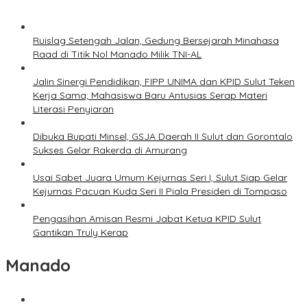
Ruislag Setengah Jalan, Gedung Bersejarah Minahasa
Raad di Titik Nol Manado Milik TNI-AL
Jalin Sinergi Pendidikan, FIPP UNIMA dan KPID Sulut Teken
Kerja Sama; Mahasiswa Baru Antusias Serap Materi
Literasi Penyiaran
Dibuka Bupati Minsel, GSJA Daerah II Sulut dan Gorontalo
Sukses Gelar Rakerda di Amurang
Usai Sabet Juara Umum Kejurnas Seri I, Sulut Siap Gelar
Kejurnas Pacuan Kuda Seri II Piala Presiden di Tompaso
Pengasihan Amisan Resmi Jabat Ketua KPID Sulut
Gantikan Truly Kerap
Manado