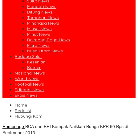
Sulut News
Manado News
Bitung News
Tomohon News
Minahasa News
Minsel News
Minut News
Bolmong Raya News
Mitra News
Nusa Utara News
Budaya Sulut
Kesenian
Kuliner
Nasional News
World News
Football News
Editorial News
Ekbis News
Home
Redaksi
Hubungi Kami
Homepage
BCA dan BRI Kompak Naikkan Bunga KPR 50 Bps di
September 2013