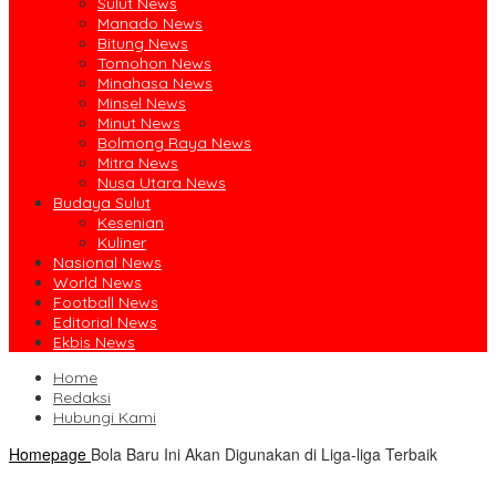
Sulut News
Manado News
Bitung News
Tomohon News
Minahasa News
Minsel News
Minut News
Bolmong Raya News
Mitra News
Nusa Utara News
Budaya Sulut
Kesenian
Kuliner
Nasional News
World News
Football News
Editorial News
Ekbis News
Home
Redaksi
Hubungi Kami
Homepage
Bola Baru Ini Akan Digunakan di Liga-liga Terbaik