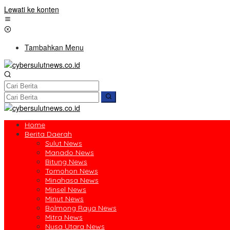
Lewati ke konten
Tambahkan Menu
Home
Berita Daerah
Sulut News
Manado News
Bitung News
Tomohon News
Minahasa News
Minsel News
Minut News
Bolmong Raya News
Mitra News
Nusa Utara News