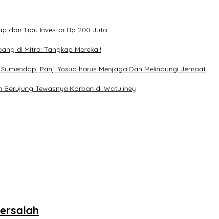
p dan Tipu Investor Rp 200 Juta
ang di Mitra: Tangkap Mereka!!
. Sumendap: Panji Yosua harus Menjaga Dan Melindungi Jemaat
n Berujung Tewasnya Korban di Watuliney
Bersalah