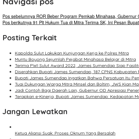
Navigasi pos
Pos sebelumnya
ROR Beber Program Pemkab Minahasa, Gubernur Ol
Pos berikutnya
91 Plt Hukum Tua di Mitra Terima SK, Ini Pesan Bup
Posting Terkait
Kapolda Sulut Lakukan Kunjungan Kerja ke Polres Mitra
Muntu Boyong Sejumlah Pejabat Minahasa Belajar di Mitra
Terima PWI Sulut Award 2022, James Sumendap Siap Fasilit
Diserahkan Bupati James Sumendap, 187 CPNS Kabupaten M
Bupati James Sumendap Ingatkan Bahwa Persatuan Itu Penti
Tuai Dukungan Warga Mitra Minsel dan Boltim, JWS Kian M
Jadi Contoh Bagi Daerah Lain, Gubernur OD Apresiasi Pener
Terapkan e-Kinerja, Bupati James Sumendap: Kedapatan Man
Jangan Lewatkan
Ketua Aliansi Suak: Proses Oknum Yang Bersalah