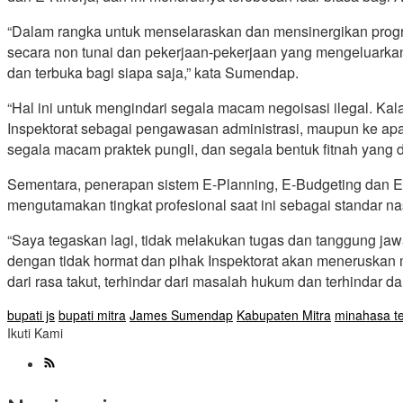
“Dalam rangka untuk menselaraskan dan mensinergikan progr
secara non tunai dan pekerjaan-pekerjaan yang mengeluarkan 
dan terbuka bagi siapa saja,” kata Sumendap.
“Hal ini untuk mengindari segala macam negoisasi ilegal. Kal
Inspektorat sebagai pengawasan administrasi, maupun ke apa
segala macam praktek pungli, dan segala bentuk fitnah yang d
Sementara, penerapan sistem E-Planning, E-Budgeting dan E-K
mengutamakan tingkat profesional saat ini sebagai standar na
“Saya tegaskan lagi, tidak melakukan tugas dan tanggung jaw
dengan tidak hormat dan pihak Inspektorat akan meneruskan 
dari rasa takut, terhindar dari masalah hukum dan terhindar d
bupati js
bupati mitra
James Sumendap
Kabupaten Mitra
minahasa t
Ikuti Kami