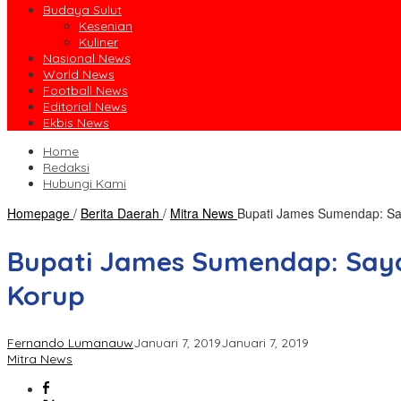
Budaya Sulut
Kesenian
Kuliner
Nasional News
World News
Football News
Editorial News
Ekbis News
Home
Redaksi
Hubungi Kami
Homepage
/
Berita Daerah
/
Mitra News
Bupati James Sumendap: Say
Bupati James Sumendap: Saya
Korup
Fernando Lumanauw
Januari 7, 2019
Januari 7, 2019
Mitra News