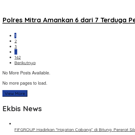
Polres Mitra Amankan 6 dari 7 Terduga 
1
2
3
…
162
Berikutnya
No More Posts Available.
No more pages to load.
View More
Ekbis News
FIFGROUP Hadirkan “Hajatan Cabang” di Bitung: Pererat S