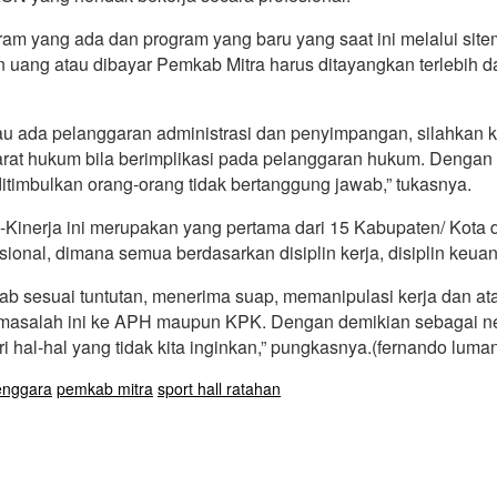
am yang ada dan program yang baru yang saat ini melalui si
uang atau dibayar Pemkab Mitra harus ditayangkan terlebih da
au ada pelanggaran administrasi dan penyimpangan, silahkan ko
rat hukum bila berimplikasi pada pelanggaran hukum. Dengan d
itimbulkan orang-orang tidak bertanggung jawab,” tukasnya.
inerja ini merupakan yang pertama dari 15 Kabupaten/ Kota di 
sional, dimana semua berdasarkan disiplin kerja, disiplin keua
ab sesuai tuntutan, menerima suap, memanipulasi kerja dan at
masalah ini ke APH maupun KPK. Dengan demikian sebagai nega
ari hal-hal yang tidak kita inginkan,” pungkasnya.(fernando lum
enggara
pemkab mitra
sport hall ratahan