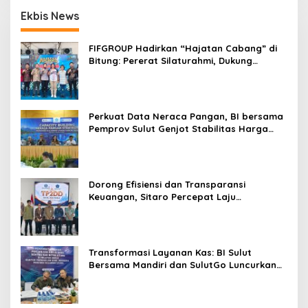
p
m
Ekbis News
o
s
FIFGROUP Hadirkan “Hajatan Cabang” di
Bitung: Pererat Silaturahmi, Dukung
Ekonomi Lokal & Tawarkan Beragam
Promo Khusus
Perkuat Data Neraca Pangan, BI bersama
Pemprov Sulut Genjot Stabilitas Harga
dan Kendalikan Inflasi
Dorong Efisiensi dan Transparansi
Keuangan, Sitaro Percepat Laju
Digitalisasi Transaksi Bersama BI Sulut
Transformasi Layanan Kas: BI Sulut
Bersama Mandiri dan SulutGo Luncurkan
Sentra Kas Mitra Utama, Jangkau Wilayah
Kepulauan