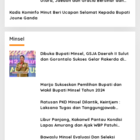
Utara, Jaedon dan Gracia Bersinar dan
Raih Gelar Bergengsi
Kadis Kominfo Minut Beri Ucapan Selamat Kepada Bupati
Joune Ganda
Minsel
Dibuka Bupati Minsel, GSJA Daerah II Sulut
dan Gorontalo Sukses Gelar Rakerda di
Amurang
Marijo Sukseskan Pemilihan Bupati dan
Wakil Bupati Minsel Tahun 2024
Ratusan PKD Minsel Dilantik, Keintjem :
Laksana Tugas dan Tanggungjawab
Dengan Baik
Libur Panjang, Kakanwil Pantau Kondisi
Lapas Amurang dan Ajak WBP Patuhi
Aturan Yang Berlaku
Bawaslu Minsel Evaluasi Dan Seleksi