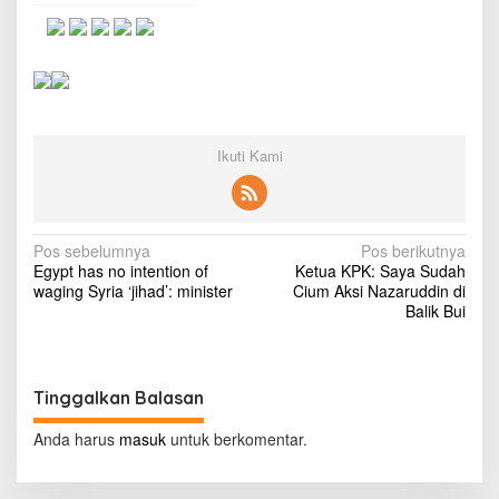
k
S
a
n
g
g
u
p
Ikuti Kami
B
e
r
L
N
a
Pos sebelumnya
Pos berikutnya
r
Egypt has no intention of
Ketua KPK: Saya Sudah
a
i
waging Syria ‘jihad’: minister
Cium Aksi Nazaruddin di
H
v
Balik Bui
i
i
n
g
g
g
Tinggalkan Balasan
a
a
2
s
Anda harus
masuk
untuk berkomentar.
0
i
0
K