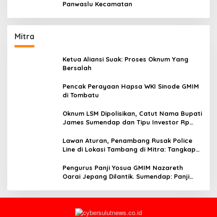
Panwaslu Kecamatan
Mitra
Ketua Aliansi Suak: Proses Oknum Yang
Bersalah
Pencak Perayaan Hapsa WKI Sinode GMIM
di Tombatu
Oknum LSM Dipolisikan, Catut Nama Bupati
James Sumendap dan Tipu Investor Rp
200 Juta
Lawan Aturan, Penambang Rusak Police
Line di Lokasi Tambang di Mitra: Tangkap
Mereka!!
Pengurus Panji Yosua GMIM Nazareth
Oarai Jepang Dilantik. Sumendap: Panji
Yosua harus Menjaga Dan Melindungi
Jemaat