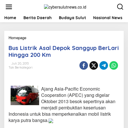
L
e
w
a
Home
Berita Daerah
Budaya Sulut
Nasional News
t
i
k
Homepage
B
e
u
k
Bus Listrik Asal Depok Sanggup BerLari
s
o
L
n
Hingga 200 Km
i
t
s
e
Juli 20, 2013
Tak Berkategori
t
n
r
i
k
Ajang Asia-Pacific Economic
A
s
Cooperation (APEC) yang digelar
a
Oktober 2013 besok sepertinya akan
l
menjadi pembuktian keseriusan
D
Indonesia untuk bisa memperkenalkan mobil listrik
e
karya putra bangsa.
p
o