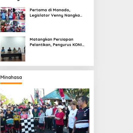
Pertama di Manado,
Legislator Venny Nangka
Ramaikan Figura Kampung
Titiwungen Utara
Matangkan Persiapan
Pelantikan, Pengurus KONI
Manado Gelar Rapat
Perdana
Minahasa