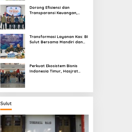
Dorong Efisiensi dan
Transparansi Keuangan,
Sitaro Percepat Laju
Digitalisasi Transaksi
Bersama BI Sulut
Transformasi Layanan Kas: BI
Sulut Bersama Mandiri dan
SulutGo Luncurkan Sentra
Kas Mitra Utama, Jangkau
Wilayah Kepulauan
Perkuat Ekosistem Bisnis
Indonesia Timur, Hasjrat
Toyota Luncurkan New Hilux
Generasi ke-9 di Manado
Sulut