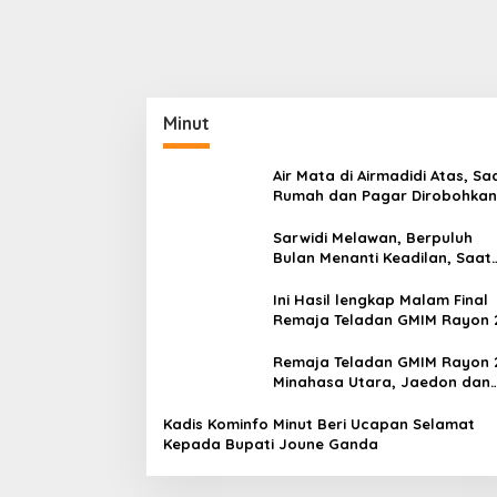
Minut
Air Mata di Airmadidi Atas, Sa
Rumah dan Pagar Dirobohkan
Harapan Keadilan Belum Pa
Sarwidi Melawan, Berpuluh
Bulan Menanti Keadilan, Saat
Eksekusi Menjelang Justru
Harapan Diuji
Ini Hasil lengkap Malam Final
Remaja Teladan GMIM Rayon 
Minut Tahun 2026
Remaja Teladan GMIM Rayon 
Minahasa Utara, Jaedon dan
Gracia Bersinar dan Raih Gel
Bergengsi
Kadis Kominfo Minut Beri Ucapan Selamat
Kepada Bupati Joune Ganda