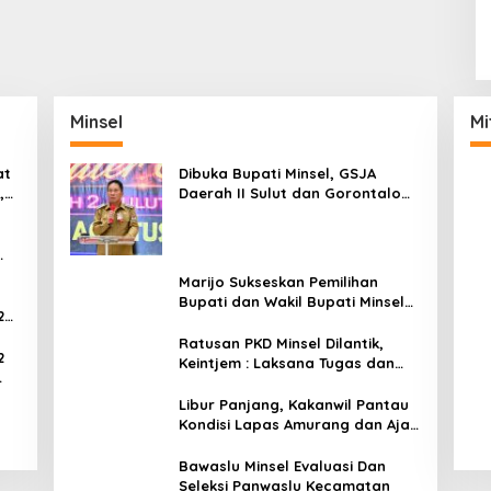
Minsel
Mi
at
Dibuka Bupati Minsel, GSJA
,
Daerah II Sulut dan Gorontalo
dam
Sukses Gelar Rakerda di
Amurang
Marijo Sukseskan Pemilihan
Bupati dan Wakil Bupati Minsel
2
Tahun 2024
Ratusan PKD Minsel Dilantik,
2
Keintjem : Laksana Tugas dan
Tanggungjawab Dengan Baik
ar
Libur Panjang, Kakanwil Pantau
Kondisi Lapas Amurang dan Ajak
WBP Patuhi Aturan Yang Berlaku
Bawaslu Minsel Evaluasi Dan
Seleksi Panwaslu Kecamatan