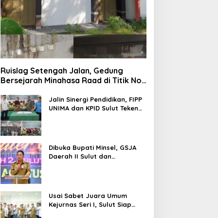
Ruislag Setengah Jalan, Gedung
Bersejarah Minahasa Raad di Titik Nol
Manado Milik TNI-AL
Jalin Sinergi Pendidikan, FIPP
UNIMA dan KPID Sulut Teken
Kerja Sama; Mahasiswa Baru
Antusias Serap Materi Literasi
Penyiaran
Dibuka Bupati Minsel, GSJA
Daerah II Sulut dan
Gorontalo Sukses Gelar
Rakerda di Amurang
Usai Sabet Juara Umum
Kejurnas Seri I, Sulut Siap
Gelar Kejurnas Pacuan Kuda