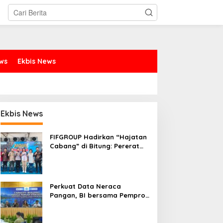
ews
Ekbis News
Ekbis News
FIFGROUP Hadirkan “Hajatan
Cabang” di Bitung: Pererat
Silaturahmi, Dukung Ekonomi
Lokal & Tawarkan Beragam
Promo Khusus
Perkuat Data Neraca
Pangan, BI bersama Pemprov
Sulut Genjot Stabilitas Harga
dan Kendalikan Inflasi