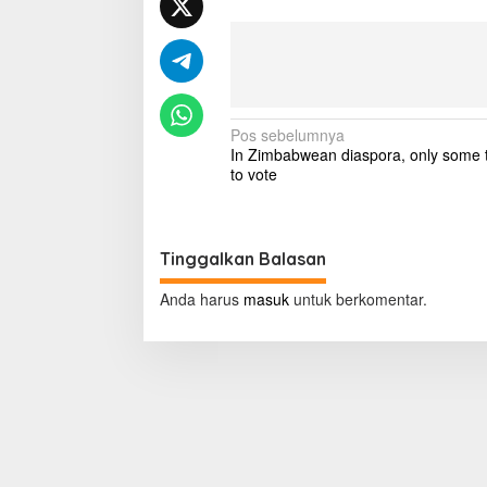
t
o
n
e
'
r
N
e
Pos sebelumnya
v
In Zimbabwean diaspora, only some 
a
o
to vote
l
v
u
i
t
i
g
Tinggalkan Balasan
o
a
n
Anda harus
masuk
untuk berkomentar.
a
s
r
i
y
'
p
o
s