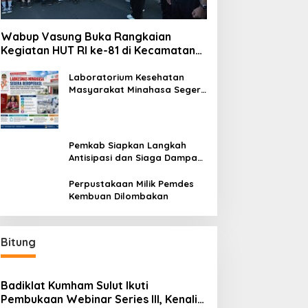
Wabup Vasung Buka Rangkaian
Kegiatan HUT RI ke-81 di Kecamatan
Tompaso Raya
Laboratorium Kesehatan
Masyarakat Minahasa Segera
Beroperasi, Ini Kegunaannya
Pemkab Siapkan Langkah
Antisipasi dan Siaga Dampak
El Nino di Minahasa
Perpustakaan Milik Pemdes
Kembuan Dilombakan
Bitung
Badiklat Kumham Sulut Ikuti
Pembukaan Webinar Series III, Kenali