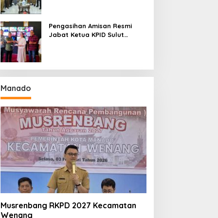
Seri II Piala Presiden di
Tompaso
Pengasihan Amisan Resmi
Jabat Ketua KPID Sulut
Gantikan Truly Kerap
Manado
Musrenbang RKPD 2027 Kecamatan
Wenang