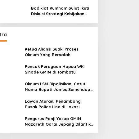
Potensimu Maksimalkan Performamu
Badiklat Kumham Sulut Ikuti
Diskusi Strategi Kebijakan
Permenkumham No 15 Tahun
2020
tra
Ketua Aliansi Suak: Proses
Oknum Yang Bersalah
Pencak Perayaan Hapsa WKI
Sinode GMIM di Tombatu
Oknum LSM Dipolisikan, Catut
Nama Bupati James Sumendap
dan Tipu Investor Rp 200 Juta
Lawan Aturan, Penambang
Rusak Police Line di Lokasi
Tambang di Mitra: Tangkap
Mereka!!
Pengurus Panji Yosua GMIM
Nazareth Oarai Jepang Dilantik.
Sumendap: Panji Yosua harus
Menjaga Dan Melindungi Jemaat