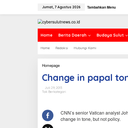
L
Tambahkan Menu
e
Jumat, 7 Agustus 2026
w
a
t
i
k
Home
Berita Daerah
Budaya Sulut
e
k
Home
Redaksi
Hubungi Kami
o
n
t
e
Homepage
C
n
h
Change in papal ton
a
n
g
Juli 29, 2013
e
Tak Berkategori
i
n
p
a
CNN’s senior Vatican analyst Jo
p
change in tone, but not policy.
a
l