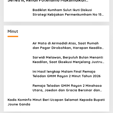
Series III, Kenali Potensimu Maksimalkan
Performamu
Badiklat Kumham Sulut Ikuti Diskusi
Strategi Kebijakan Permenkumham No 15
Tahun 2020
Minut
Air Mata di Airmadidi Atas, Saat Rumah
dan Pagar Dirobohkan, Harapan Keadilan
Belum Padam
Sarwidi Melawan, Berpuluh Bulan Menanti
Keadilan, Saat Eksekusi Menjelang Justru
Harapan Diuji
Ini Hasil lengkap Malam Final Remaja
Teladan GMIM Rayon 2 Minut Tahun 2026
Remaja Teladan GMIM Rayon 2 Minahasa
Utara, Jaedon dan Gracia Bersinar dan
Raih Gelar Bergengsi
Kadis Kominfo Minut Beri Ucapan Selamat Kepada Bupati
Joune Ganda