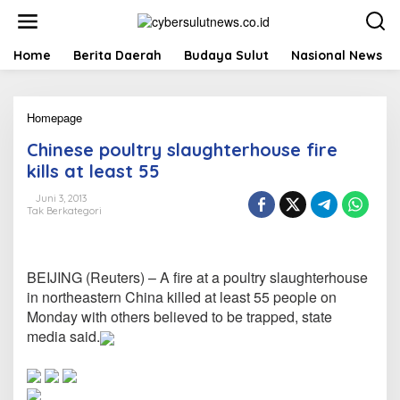
L
e
w
a
Home
Berita Daerah
Budaya Sulut
Nasional News
t
i
k
Homepage
C
e
h
k
Chinese poultry slaughterhouse fire
i
o
n
n
kills at least 55
e
t
s
e
Juni 3, 2013
Tak Berkategori
e
n
p
o
u
BEIJING (Reuters) – A fire at a poultry slaughterhouse
l
t
in northeastern China killed at least 55 people on
r
Monday with others believed to be trapped, state
y
media said.
s
l
a
u