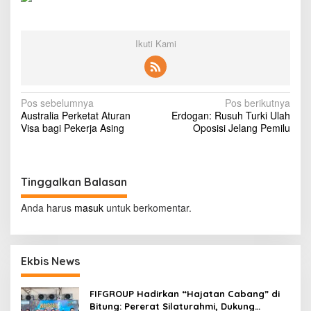
g
h
t
e
Ikuti Kami
r
h
o
u
N
Pos sebelumnya
Pos berikutnya
s
Australia Perketat Aturan
Erdogan: Rusuh Turki Ulah
e
a
Visa bagi Pekerja Asing
Oposisi Jelang Pemilu
f
v
i
r
i
e
g
k
Tinggalkan Balasan
i
a
l
Anda harus
masuk
untuk berkomentar.
s
l
s
i
a
t
p
Ekbis News
l
o
e
a
FIFGROUP Hadirkan “Hajatan Cabang” di
s
s
Bitung: Pererat Silaturahmi, Dukung