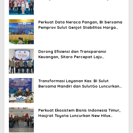
t
Ekonomi Lokal & Tawarkan Beragam
5
Promo Khusus
5
Perkuat Data Neraca Pangan, BI bersama
Pemprov Sulut Genjot Stabilitas Harga
dan Kendalikan Inflasi
Dorong Efisiensi dan Transparansi
Keuangan, Sitaro Percepat Laju
Digitalisasi Transaksi Bersama BI Sulut
Transformasi Layanan Kas: BI Sulut
Bersama Mandiri dan SulutGo Luncurkan
Sentra Kas Mitra Utama, Jangkau Wilayah
Kepulauan
Perkuat Ekosistem Bisnis Indonesia Timur,
Hasjrat Toyota Luncurkan New Hilux
Generasi ke-9 di Manado