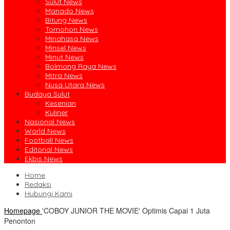
Sulut News
Manado News
Bitung News
Tomohon News
Minahasa News
Minsel News
Minut News
Bolmong Raya News
Mitra News
Nusa Utara News
Budaya Sulut
Kesenian
Kuliner
Nasional News
World News
Football News
Editorial News
Ekbis News
Home
Redaksi
Hubungi Kami
Homepage
'COBOY JUNIOR THE MOVIE' Optimis Capai 1 Juta
Penonton