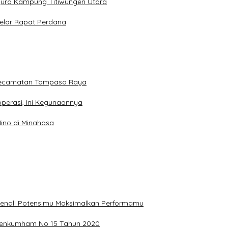
gura Kampung Titiwungen Utara
elar Rapat Perdana
 Kecamatan Tompaso Raya
perasi, Ini Kegunaannya
ino di Minahasa
, Kenali Potensimu Maksimalkan Performamu
ermenkumham No 15 Tahun 2020