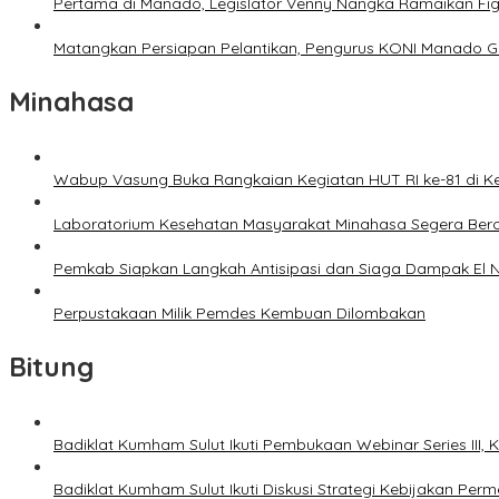
Pertama di Manado, Legislator Venny Nangka Ramaikan Fi
Matangkan Persiapan Pelantikan, Pengurus KONI Manado G
Minahasa
Wabup Vasung Buka Rangkaian Kegiatan HUT RI ke-81 di
Laboratorium Kesehatan Masyarakat Minahasa Segera Bero
Pemkab Siapkan Langkah Antisipasi dan Siaga Dampak El N
Perpustakaan Milik Pemdes Kembuan Dilombakan
Bitung
Badiklat Kumham Sulut Ikuti Pembukaan Webinar Series III
Badiklat Kumham Sulut Ikuti Diskusi Strategi Kebijakan P