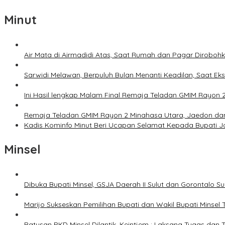
Minut
Air Mata di Airmadidi Atas, Saat Rumah dan Pagar Dirobo
Sarwidi Melawan, Berpuluh Bulan Menanti Keadilan, Saat Eks
Ini Hasil lengkap Malam Final Remaja Teladan GMIM Rayon 
Remaja Teladan GMIM Rayon 2 Minahasa Utara, Jaedon dan 
Kadis Kominfo Minut Beri Ucapan Selamat Kepada Bupati 
Minsel
Dibuka Bupati Minsel, GSJA Daerah II Sulut dan Gorontalo 
Marijo Sukseskan Pemilihan Bupati dan Wakil Bupati Minsel
Ratusan PKD Minsel Dilantik, Keintjem : Laksana Tugas da