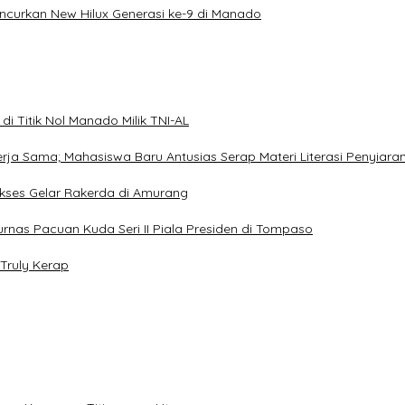
uncurkan New Hilux Generasi ke-9 di Manado
i Titik Nol Manado Milik TNI-AL
Kerja Sama; Mahasiswa Baru Antusias Serap Materi Literasi Penyiara
Sukses Gelar Rakerda di Amurang
jurnas Pacuan Kuda Seri II Piala Presiden di Tompaso
Truly Kerap