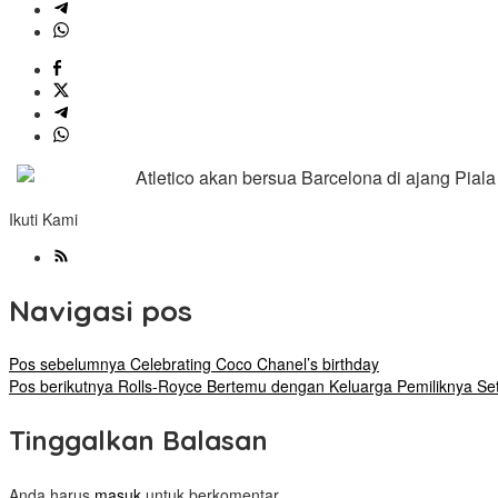
Atletico akan bersua Barcelona di ajang Pial
Ikuti Kami
Navigasi pos
Pos sebelumnya
Celebrating Coco Chanel’s birthday
Pos berikutnya
Rolls-Royce Bertemu dengan Keluarga Pemiliknya Se
Tinggalkan Balasan
Anda harus
masuk
untuk berkomentar.