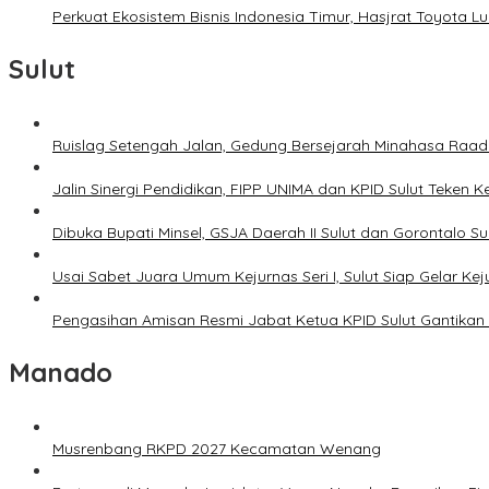
Perkuat Ekosistem Bisnis Indonesia Timur, Hasjrat Toyota L
Sulut
Ruislag Setengah Jalan, Gedung Bersejarah Minahasa Raad d
Jalin Sinergi Pendidikan, FIPP UNIMA dan KPID Sulut Teken 
Dibuka Bupati Minsel, GSJA Daerah II Sulut dan Gorontalo 
Usai Sabet Juara Umum Kejurnas Seri I, Sulut Siap Gelar Ke
Pengasihan Amisan Resmi Jabat Ketua KPID Sulut Gantikan 
Manado
Musrenbang RKPD 2027 Kecamatan Wenang