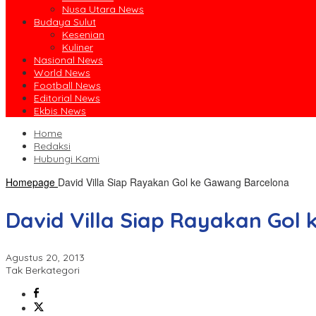
Nusa Utara News
Budaya Sulut
Kesenian
Kuliner
Nasional News
World News
Football News
Editorial News
Ekbis News
Home
Redaksi
Hubungi Kami
Homepage
David Villa Siap Rayakan Gol ke Gawang Barcelona
David Villa Siap Rayakan Gol
Agustus 20, 2013
Tak Berkategori