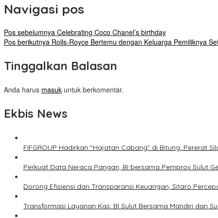
Navigasi pos
Pos sebelumnya
Celebrating Coco Chanel’s birthday
Pos berikutnya
Rolls-Royce Bertemu dengan Keluarga Pemiliknya Se
Tinggalkan Balasan
Anda harus
masuk
untuk berkomentar.
Ekbis News
FIFGROUP Hadirkan “Hajatan Cabang” di Bitung: Pererat S
Perkuat Data Neraca Pangan, BI bersama Pemprov Sulut Genj
Dorong Efisiensi dan Transparansi Keuangan, Sitaro Percepat
Transformasi Layanan Kas: BI Sulut Bersama Mandiri dan S