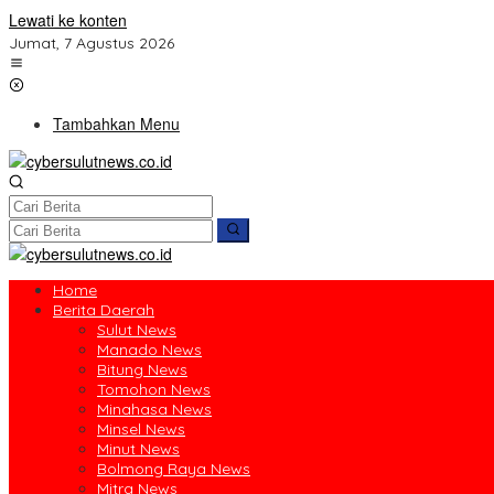
Lewati ke konten
Jumat, 7 Agustus 2026
Tambahkan Menu
Home
Berita Daerah
Sulut News
Manado News
Bitung News
Tomohon News
Minahasa News
Minsel News
Minut News
Bolmong Raya News
Mitra News