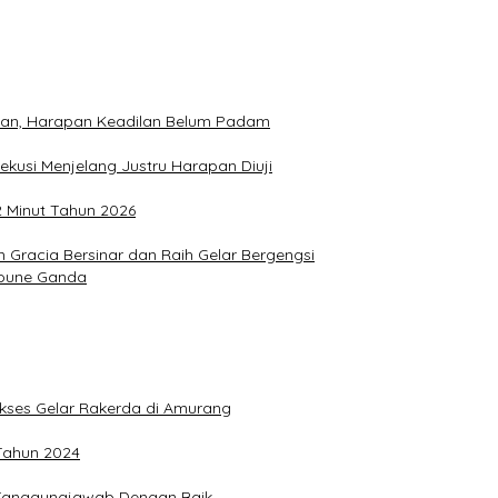
hkan, Harapan Keadilan Belum Padam
ekusi Menjelang Justru Harapan Diuji
2 Minut Tahun 2026
Gracia Bersinar dan Raih Gelar Bergengsi
Joune Ganda
Sukses Gelar Rakerda di Amurang
 Tahun 2024
n Tanggungjawab Dengan Baik