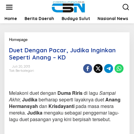
L
e
w
a
Home
Berita Daerah
Budaya Sulut
Nasional News
t
i
k
Homepage
D
e
u
k
Duet Dengan Pacar, Judika Inginkan
e
o
t
n
Seperti Anang – KD
D
t
e
e
Juli 20, 2013
Tak Berkategori
n
n
g
a
n
Melakoni duet dengan
Duma Riris
di lagu
Sampai
P
a
Akhir,
Judika
berharap seperti layaknya duet
Anang
c
Hermansyah
dan
Krisdayanti
pada masa mesra
a
mereka.
Judika
mengaku sebagai penggemar lagu-
r
lagu duet pasangan yang kini berpisah tersebut.
,
J
u