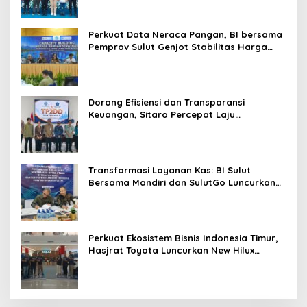
Promo Khusus
K
D
Perkuat Data Neraca Pangan, BI bersama
Pemprov Sulut Genjot Stabilitas Harga
dan Kendalikan Inflasi
Dorong Efisiensi dan Transparansi
Keuangan, Sitaro Percepat Laju
Digitalisasi Transaksi Bersama BI Sulut
Transformasi Layanan Kas: BI Sulut
Bersama Mandiri dan SulutGo Luncurkan
Sentra Kas Mitra Utama, Jangkau Wilayah
Kepulauan
Perkuat Ekosistem Bisnis Indonesia Timur,
Hasjrat Toyota Luncurkan New Hilux
Generasi ke-9 di Manado