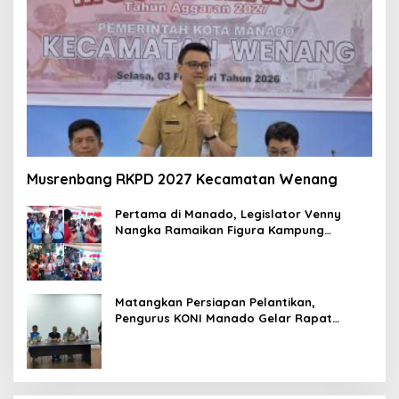
Musrenbang RKPD 2027 Kecamatan Wenang
Pertama di Manado, Legislator Venny
Nangka Ramaikan Figura Kampung
Titiwungen Utara
Matangkan Persiapan Pelantikan,
Pengurus KONI Manado Gelar Rapat
Perdana