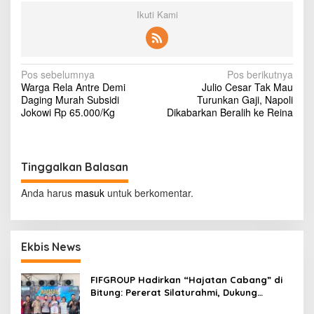
d
Ikuti Kami
i
k
a
I
n
N
Pos sebelumnya
Pos berikutnya
g
Warga Rela Antre Demi
Julio Cesar Tak Mau
a
i
Daging Murah Subsidi
Turunkan Gaji, Napoli
n
v
Jokowi Rp 65.000/Kg
Dikabarkan Beralih ke Reina
k
i
a
n
g
S
Tinggalkan Balasan
e
a
p
s
Anda harus
masuk
untuk berkomentar.
e
r
i
t
p
i
A
Ekbis News
o
n
s
a
FIFGROUP Hadirkan “Hajatan Cabang” di
n
Bitung: Pererat Silaturahmi, Dukung
g
Ekonomi Lokal & Tawarkan Beragam
-