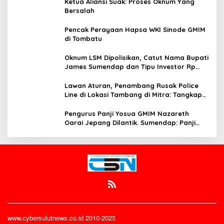
Ketua Aliansi Suak: Proses Oknum Yang
Bersalah
Pencak Perayaan Hapsa WKI Sinode GMIM
di Tombatu
Oknum LSM Dipolisikan, Catut Nama Bupati
James Sumendap dan Tipu Investor Rp
200 Juta
Lawan Aturan, Penambang Rusak Police
Line di Lokasi Tambang di Mitra: Tangkap
Mereka!!
Pengurus Panji Yosua GMIM Nazareth
Oarai Jepang Dilantik. Sumendap: Panji
Yosua harus Menjaga Dan Melindungi
Jemaat
www.cybersulutnews.co.id 2010-2025