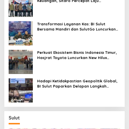
Keuangan, Sitaro Percepat Laju
Digitalisasi Transaksi Bersama BI Sulut
Transformasi Layanan Kas: BI Sulut
Bersama Mandiri dan SulutGo Luncurkan
Sentra Kas Mitra Utama, Jangkau Wilayah
Kepulauan
Perkuat Ekosistem Bisnis Indonesia Timur,
Hasjrat Toyota Luncurkan New Hilux
Generasi ke-9 di Manado
Hadapi Ketidakpastian Geopolitik Global,
BI Sulut Paparkan Delapan Langkah
Strategis Perkuat Rupiah dan Stabilitas
Ekonomi
Sulut