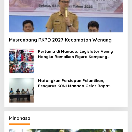
Musrenbang RKPD 2027 Kecamatan Wenang
Pertama di Manado, Legislator Venny
Nangka Ramaikan Figura Kampung
Titiwungen Utara
Matangkan Persiapan Pelantikan,
Pengurus KONI Manado Gelar Rapat
Perdana
Minahasa