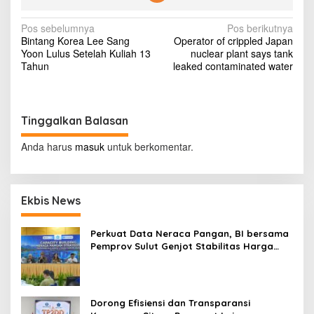
k
a
N
Pos sebelumnya
Pos berikutnya
n
Bintang Korea Lee Sang
Operator of crippled Japan
S
a
Yoon Lulus Setelah Kuliah 13
nuclear plant says tank
e
v
Tahun
leaked contaminated water
t
L
i
o
g
k
a
Tinggalkan Balasan
a
s
s
i
Anda harus
masuk
untuk berkomentar.
'
i
H
E
p
R
Ekbis News
o
C
U
s
L
Perkuat Data Neraca Pangan, BI bersama
E
Pemprov Sulut Genjot Stabilitas Harga
S
dan Kendalikan Inflasi
'
Dorong Efisiensi dan Transparansi