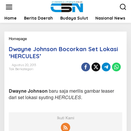
L
e
w
a
Home
Berita Daerah
Budaya Sulut
Nasional News
t
i
k
Homepage
D
e
w
k
Dwayne Johnson Bocorkan Set Lokasi
a
o
y
n
‘HERCULES’
n
t
e
e
Agustus 20, 2013
Tak Berkategori
J
n
o
h
n
Dwayne Johnson
baru saja merilis gambar teaser
s
o
dari set lokasi syuting
HERCULES
.
n
B
o
c
Ikuti Kami
o
r