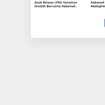
Anak Binaan LPKA Tomohon
Kakanwil
Ibadah Bersama Kakanwil
Kedisipl
Kemenkumham Sulut
LPP Man