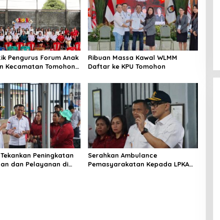
tik Pengurus Forum Anak
Ribuan Massa Kawal WLMM
an Kecamatan Tomohon
Daftar ke KPU Tomohon
 Tekankan Peningkatan
Serahkan Ambulance
inan dan Pelayanan di
Pemasyarakatan Kepada LPKA
ado
Tomohon, Kakanwil: Jaga dan
Rawat dengan Penuh Tanggung
Jawab