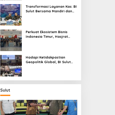
Transformasi Layanan Kas: BI
Sulut Bersama Mandiri dan
SulutGo Luncurkan Sentra
Kas Mitra Utama, Jangkau
Wilayah Kepulauan
Perkuat Ekosistem Bisnis
Indonesia Timur, Hasjrat
Toyota Luncurkan New Hilux
Generasi ke-9 di Manado
Hadapi Ketidakpastian
Geopolitik Global, BI Sulut
Paparkan Delapan Langkah
Strategis Perkuat Rupiah dan
Stabilitas Ekonomi
Sulut