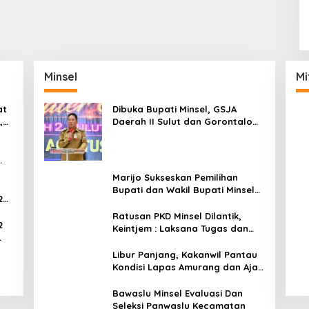
Minsel
Mi
at
Dibuka Bupati Minsel, GSJA
,
Daerah II Sulut dan Gorontalo
dam
Sukses Gelar Rakerda di
Amurang
Marijo Sukseskan Pemilihan
Bupati dan Wakil Bupati Minsel
2
Tahun 2024
Ratusan PKD Minsel Dilantik,
2
Keintjem : Laksana Tugas dan
Tanggungjawab Dengan Baik
ar
Libur Panjang, Kakanwil Pantau
Kondisi Lapas Amurang dan Ajak
WBP Patuhi Aturan Yang Berlaku
Bawaslu Minsel Evaluasi Dan
Seleksi Panwaslu Kecamatan