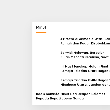
Minut
Air Mata di Airmadidi Atas, Sa
Rumah dan Pagar Dirobohkan
Harapan Keadilan Belum Pa
Sarwidi Melawan, Berpuluh
Bulan Menanti Keadilan, Saat
Eksekusi Menjelang Justru
Harapan Diuji
Ini Hasil lengkap Malam Final
Remaja Teladan GMIM Rayon 
Minut Tahun 2026
Remaja Teladan GMIM Rayon 
Minahasa Utara, Jaedon dan
Gracia Bersinar dan Raih Gel
Bergengsi
Kadis Kominfo Minut Beri Ucapan Selamat
Kepada Bupati Joune Ganda