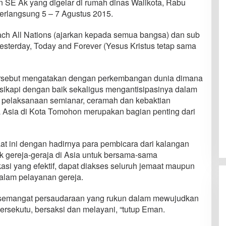
SE Ak yang digelar di rumah dinas Walikota, Rabu
berlangsung 5 – 7 Agustus 2015.
each All Nations (ajarkan kepada semua bangsa) dan sub
esterday, Today and Forever (Yesus Kristus tetap sama
rsebut mengatakan dengan perkembangan dunia dimana
isikapi dengan baik sekaligus mengantisipasinya dalam
a pelaksanaan semianar, ceramah dan kebaktian
 Asia di Kota Tomohon merupakan bagian penting dari
aat ini dengan hadirnya para pembicara dari kalangan
k gereja-geraja di Asia untuk bersama-sama
i yang efektif, dapat diakses seluruh jemaat maupun
dalam pelayanan gereja.
 semangat persaudaraan yang rukun dalam mewujudkan
bersekutu, bersaksi dan melayani, “tutup Eman.