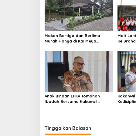
s
i
p
o
Makan Bertiga dan Berlima
Mait Lan
s
Murah Hanya di Kai Meya
Kelurah
Tomohon
Tengah
Anak Binaan LPKA Tomohon
Kakanwil
Ibadah Bersama Kakanwil
Kedisipl
Kemenkumham Sulut
LPP Man
Tinggalkan Balasan