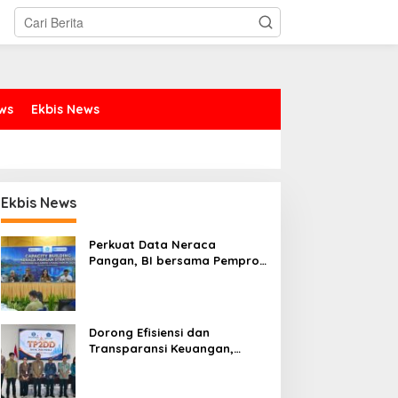
ews
Ekbis News
Ekbis News
Perkuat Data Neraca
Pangan, BI bersama Pemprov
Sulut Genjot Stabilitas Harga
dan Kendalikan Inflasi
Dorong Efisiensi dan
Transparansi Keuangan,
Sitaro Percepat Laju
Digitalisasi Transaksi
Bersama BI Sulut