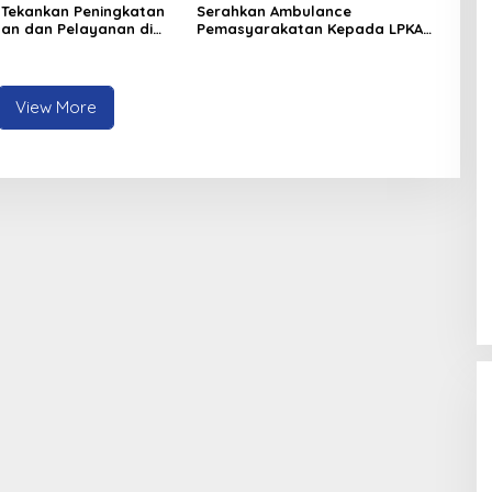
 Tekankan Peningkatan
Serahkan Ambulance
inan dan Pelayanan di
Pemasyarakatan Kepada LPKA
ado
Tomohon, Kakanwil: Jaga dan
Rawat dengan Penuh Tanggung
Jawab
View More