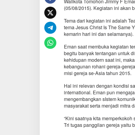
Walikota Tomohon Jimmy F Eman 
a
(05/08/2015). Kegiatan ini akan 
r
G
Tema dari kegiatan ini adalah T
e
r
tema Jesus Christ Is The Same Y
e
kemarin hari ini dan selamanya).
j
a
Eman saat membuka kegiatan te
s
begitu banyak tentangan untuk d
e
-
kehidupan modern saat ini, mak
A
kebangunan rohani gereja-gereja
s
misi gereja se-Asia tahun 2015.
i
a
Hal ini relevan dengan kondisi s
d
i
international. Eman pun mengaja
T
mengembangkan sIstem komunikas
o
masyarakat serta menjadi mitra 
m
o
“Kini saatnya kita memperkokoh
h
o
Tri tugas panggilan gereja yaitu 
n