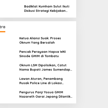
Potensimu Maksimalkan Performamu
Badiklat Kumham Sulut Ikuti
Diskusi Strategi Kebijakan
Permenkumham No 15 Tahun
2020
tra
Ketua Aliansi Suak: Proses
Oknum Yang Bersalah
Pencak Perayaan Hapsa WKI
Sinode GMIM di Tombatu
Oknum LSM Dipolisikan, Catut
Nama Bupati James Sumendap
dan Tipu Investor Rp 200 Juta
Lawan Aturan, Penambang
Rusak Police Line di Lokasi
Tambang di Mitra: Tangkap
Mereka!!
Pengurus Panji Yosua GMIM
Nazareth Oarai Jepang Dilantik.
Sumendap: Panji Yosua harus
Menjaga Dan Melindungi Jemaat