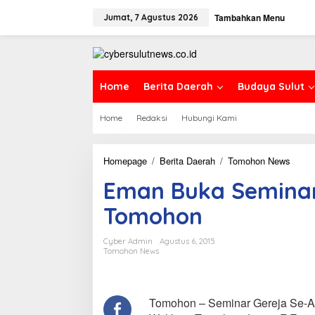
L
Tambahkan Menu
e
Jumat, 7 Agustus 2026
w
a
t
i
k
Home
Berita Daerah
Budaya Sulut
e
k
Home
Redaksi
Hubungi Kami
o
n
t
e
Homepage
/
Berita Daerah
/
Tomohon News
E
n
m
Eman Buka Seminar 
a
n
Tomohon
B
u
k
Cyber Admin
Agustus 6, 2015
a
Tomohon News
S
e
m
i
Tomohon – Seminar Gereja Se-As
n