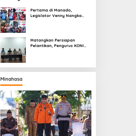
Pertama di Manado,
Legislator Venny Nangka
Ramaikan Figura Kampung
Titiwungen Utara
Matangkan Persiapan
Pelantikan, Pengurus KONI
Manado Gelar Rapat
Perdana
Minahasa