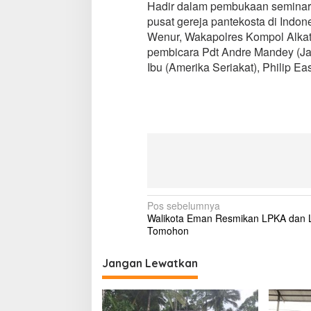
Hadir dalam pembukaan seminar 
pusat gereja pantekosta di Ind
Wenur, Wakapolres Kompol Alkat 
pembicara Pdt Andre Mandey (Jak
Ibu (Amerika Seriakat), Philip Eas
N
Pos sebelumnya
Walikota Eman Resmikan LPKA dan
a
Tomohon
v
i
Jangan Lewatkan
g
a