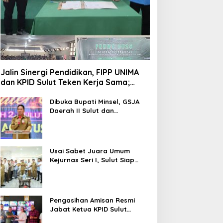
Jalin Sinergi Pendidikan, FIPP UNIMA
dan KPID Sulut Teken Kerja Sama;
Mahasiswa Baru Antusias Serap Materi
Literasi Penyiaran
Dibuka Bupati Minsel, GSJA
Daerah II Sulut dan
Gorontalo Sukses Gelar
Rakerda di Amurang
Usai Sabet Juara Umum
Kejurnas Seri I, Sulut Siap
Gelar Kejurnas Pacuan Kuda
Seri II Piala Presiden di
Tompaso
Pengasihan Amisan Resmi
Jabat Ketua KPID Sulut
Gantikan Truly Kerap