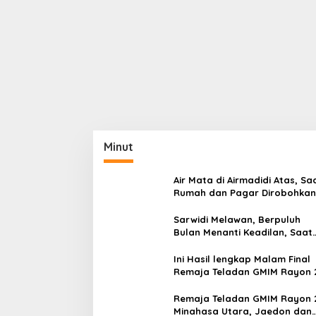
Minut
Air Mata di Airmadidi Atas, Sa
Rumah dan Pagar Dirobohkan
Harapan Keadilan Belum Pa
Sarwidi Melawan, Berpuluh
Bulan Menanti Keadilan, Saat
Eksekusi Menjelang Justru
Harapan Diuji
Ini Hasil lengkap Malam Final
Remaja Teladan GMIM Rayon 
Minut Tahun 2026
Remaja Teladan GMIM Rayon 
Minahasa Utara, Jaedon dan