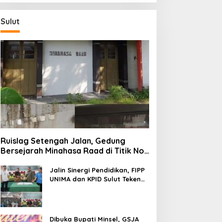
Sulut
Ruislag Setengah Jalan, Gedung
Bersejarah Minahasa Raad di Titik Nol
Manado Milik TNI-AL
Jalin Sinergi Pendidikan, FIPP
UNIMA dan KPID Sulut Teken
Kerja Sama; Mahasiswa Baru
Antusias Serap Materi Literasi
Penyiaran
Dibuka Bupati Minsel, GSJA