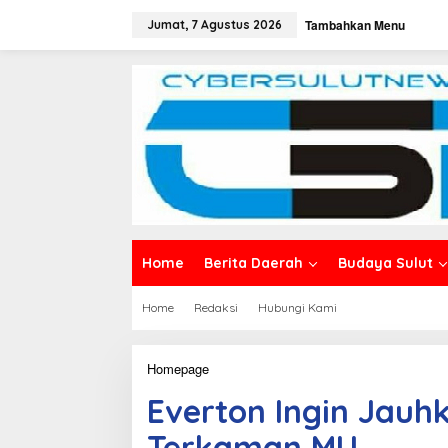
L
Tambahkan Menu
e
Jumat, 7 Agustus 2026
w
a
t
i
k
e
k
o
n
t
e
n
Home
Berita Daerah
Budaya Sulut
Home
Redaksi
Hubungi Kami
Homepage
E
v
Everton Ingin Jauh
e
r
Terkaman MU
t