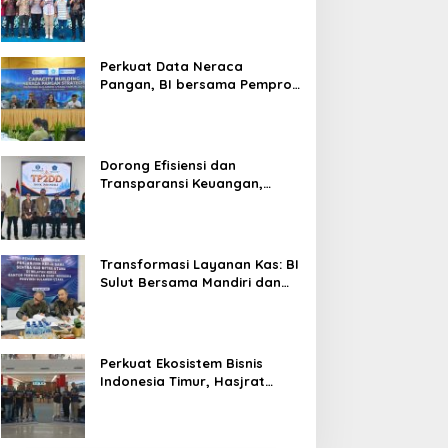
Silaturahmi, Dukung Ekonomi
Lokal & Tawarkan Beragam
Promo Khusus
Perkuat Data Neraca
Pangan, BI bersama Pemprov
Sulut Genjot Stabilitas Harga
dan Kendalikan Inflasi
Dorong Efisiensi dan
Transparansi Keuangan,
Sitaro Percepat Laju
Digitalisasi Transaksi
Bersama BI Sulut
Transformasi Layanan Kas: BI
Sulut Bersama Mandiri dan
SulutGo Luncurkan Sentra
Kas Mitra Utama, Jangkau
Wilayah Kepulauan
Perkuat Ekosistem Bisnis
Indonesia Timur, Hasjrat
Toyota Luncurkan New Hilux
Generasi ke-9 di Manado