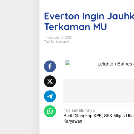
s
a
i
r
Everton Ingin Jauh
i
p
T
Terkaman MU
o
e
r
s
k
Agustus 15, 2013
a
Tak Berkategori
m
a
n
M
Leighton Baines 
U
N
Pos sebelumnya
Rudi Ditangkap KPK, SKK Migas Uba
a
Karyawan
v