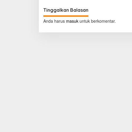
i
g
Tinggalkan Balasan
a
Anda harus
masuk
untuk berkomentar.
s
i
p
o
s