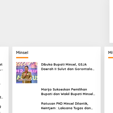
Minsel
Mi
at
Dibuka Bupati Minsel, GSJA
,
Daerah II Sulut dan Gorontalo
dam
Sukses Gelar Rakerda di
Amurang
Marijo Sukseskan Pemilihan
Bupati dan Wakil Bupati Minsel
2
Tahun 2024
Ratusan PKD Minsel Dilantik,
2
Keintjem : Laksana Tugas dan
Tanggungjawab Dengan Baik