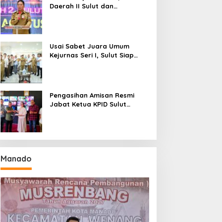
Daerah II Sulut dan
Gorontalo Sukses Gelar
Rakerda di Amurang
Usai Sabet Juara Umum
Kejurnas Seri I, Sulut Siap
Gelar Kejurnas Pacuan Kuda
Seri II Piala Presiden di
Tompaso
Pengasihan Amisan Resmi
Jabat Ketua KPID Sulut
Gantikan Truly Kerap
Manado