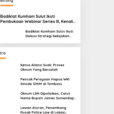
Bitung
Badiklat Kumham Sulut Ikuti
Pembukaan Webinar Series III, Kenali
Potensimu Maksimalkan Performamu
Badiklat Kumham Sulut Ikuti
Diskusi Strategi Kebijakan
Permenkumham No 15 Tahun
2020
tra
Ketua Aliansi Suak: Proses
Oknum Yang Bersalah
Pencak Perayaan Hapsa WKI
Sinode GMIM di Tombatu
Oknum LSM Dipolisikan, Catut
Nama Bupati James Sumendap
dan Tipu Investor Rp 200 Juta
Lawan Aturan, Penambang
Rusak Police Line di Lokasi