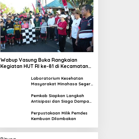
Wabup Vasung Buka Rangkaian
Kegiatan HUT RI ke-81 di Kecamatan
Tompaso Raya
Laboratorium Kesehatan
Masyarakat Minahasa Segera
Beroperasi, Ini Kegunaannya
Pemkab Siapkan Langkah
Antisipasi dan Siaga Dampak
El Nino di Minahasa
Perpustakaan Milik Pemdes
Kembuan Dilombakan