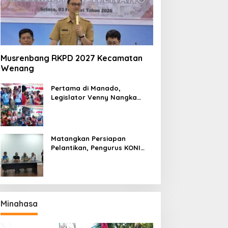
Musrenbang RKPD 2027 Kecamatan
Wenang
Pertama di Manado,
Legislator Venny Nangka
Ramaikan Figura Kampung
Titiwungen Utara
Matangkan Persiapan
Pelantikan, Pengurus KONI
Manado Gelar Rapat
Perdana
Minahasa