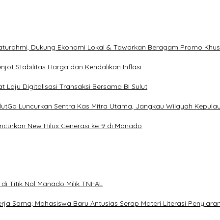
ilaturahmi, Dukung Ekonomi Lokal & Tawarkan Beragam Promo Khu
ot Stabilitas Harga dan Kendalikan Inflasi
 Laju Digitalisasi Transaksi Bersama BI Sulut
ulutGo Luncurkan Sentra Kas Mitra Utama, Jangkau Wilayah Kepula
uncurkan New Hilux Generasi ke-9 di Manado
i Titik Nol Manado Milik TNI-AL
Kerja Sama; Mahasiswa Baru Antusias Serap Materi Literasi Penyiara