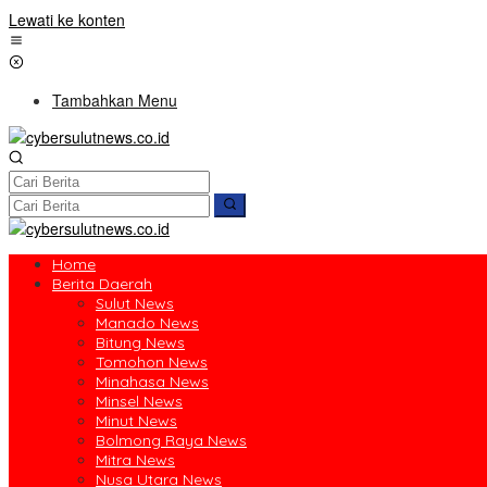
Lewati ke konten
Tambahkan Menu
Home
Berita Daerah
Sulut News
Manado News
Bitung News
Tomohon News
Minahasa News
Minsel News
Minut News
Bolmong Raya News
Mitra News
Nusa Utara News