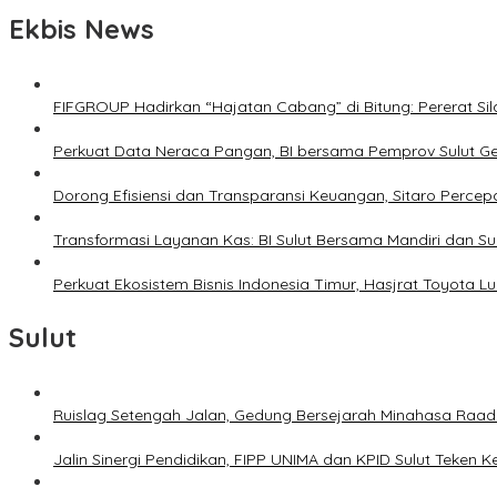
Ekbis News
FIFGROUP Hadirkan “Hajatan Cabang” di Bitung: Pererat S
Perkuat Data Neraca Pangan, BI bersama Pemprov Sulut Genj
Dorong Efisiensi dan Transparansi Keuangan, Sitaro Percepat
Transformasi Layanan Kas: BI Sulut Bersama Mandiri dan S
Perkuat Ekosistem Bisnis Indonesia Timur, Hasjrat Toyota L
Sulut
Ruislag Setengah Jalan, Gedung Bersejarah Minahasa Raad d
Jalin Sinergi Pendidikan, FIPP UNIMA dan KPID Sulut Teken 