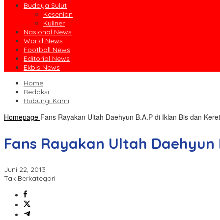
Budaya Sulut
Kesenian
Kuliner
Nasional News
World News
Football News
Editorial News
Ekbis News
Home
Redaksi
Hubungi Kami
Homepage
Fans Rayakan Ultah Daehyun B.A.P di Iklan Bis dan Kere
Fans Rayakan Ultah Daehyun B.
Juni 22, 2013
Tak Berkategori