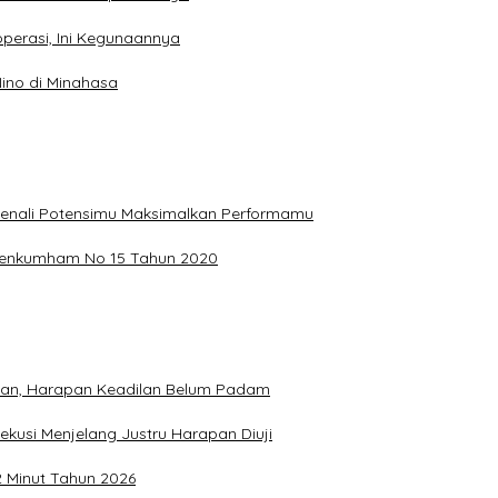
perasi, Ini Kegunaannya
ino di Minahasa
, Kenali Potensimu Maksimalkan Performamu
ermenkumham No 15 Tahun 2020
hkan, Harapan Keadilan Belum Padam
ekusi Menjelang Justru Harapan Diuji
2 Minut Tahun 2026