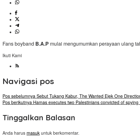
Fans boyband
B.A.P
mulai mengumumkan perayaan ulang tah
Ikuti Kami
Navigasi pos
Pos sebelumnya
Sebut Tukang Kabur, The Wanted Ejek One Directio
Pos berikutnya
Hamas executes two Palestinians convicted of spying f
Tinggalkan Balasan
Anda harus
masuk
untuk berkomentar.