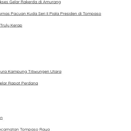
Sukses Gelar Rakerda di Amurang
jurnas Pacuan Kuda Seri II Piala Presiden di Tompaso
Truly Kerap
gura Kampung Titiwungen Utara
elar Rapat Perdana
an
 Kecamatan Tompaso Raya