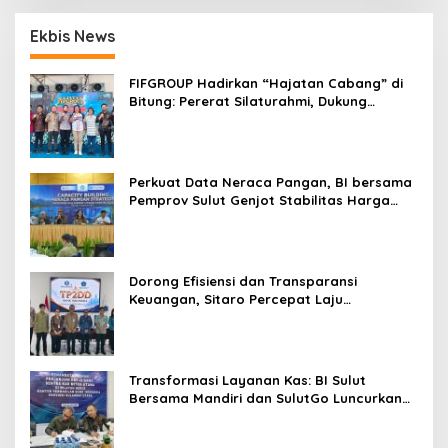
p
Ekbis News
o
s
FIFGROUP Hadirkan “Hajatan Cabang” di
Bitung: Pererat Silaturahmi, Dukung
Ekonomi Lokal & Tawarkan Beragam
Promo Khusus
Perkuat Data Neraca Pangan, BI bersama
Pemprov Sulut Genjot Stabilitas Harga
dan Kendalikan Inflasi
Dorong Efisiensi dan Transparansi
Keuangan, Sitaro Percepat Laju
Digitalisasi Transaksi Bersama BI Sulut
Transformasi Layanan Kas: BI Sulut
Bersama Mandiri dan SulutGo Luncurkan
Sentra Kas Mitra Utama, Jangkau Wilayah
Kepulauan