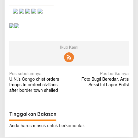
e
A
k
a
n
T
e
r
u
Ikuti Kami
s
S
u
k
N
Pos sebelumnya
Pos berikutnya
s
U.N.’s Congo chief orders
Foto Bugil Beredar, Artis
e
a
troops to protect civilians
Seksi Ini Lapor Polisi
s
v
after border town shelled
d
i
i
M
g
U
Tinggalkan Balasan
a
s
Anda harus
masuk
untuk berkomentar.
i