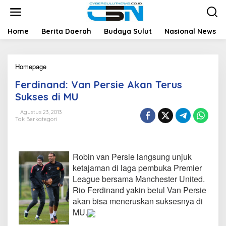
L
e
w
a
Home
Berita Daerah
Budaya Sulut
Nasional News
t
i
k
Homepage
F
e
e
k
Ferdinand: Van Persie Akan Terus
r
o
d
n
Sukses di MU
i
t
n
e
Agustus 23, 2013
Tak Berkategori
a
n
n
d
:
Robin van Persie langsung unjuk
V
a
ketajaman di laga pembuka Premier
n
League bersama Manchester United.
P
Rio Ferdinand yakin betul Van Persie
e
akan bisa meneruskan suksesnya di
r
MU.
s
i