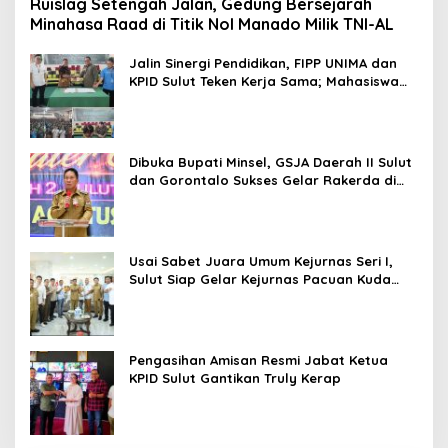
Ruislag Setengah Jalan, Gedung Bersejarah
Minahasa Raad di Titik Nol Manado Milik TNI-AL
Jalin Sinergi Pendidikan, FIPP UNIMA dan
KPID Sulut Teken Kerja Sama; Mahasiswa
Baru Antusias Serap Materi Literasi
Penyiaran
Dibuka Bupati Minsel, GSJA Daerah II Sulut
dan Gorontalo Sukses Gelar Rakerda di
Amurang
Usai Sabet Juara Umum Kejurnas Seri I,
Sulut Siap Gelar Kejurnas Pacuan Kuda
Seri II Piala Presiden di Tompaso
Pengasihan Amisan Resmi Jabat Ketua
KPID Sulut Gantikan Truly Kerap