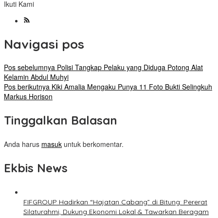
Ikuti Kami
Navigasi pos
Pos sebelumnya
Polisi Tangkap Pelaku yang Diduga Potong Alat
Kelamin Abdul Muhyi
Pos berikutnya
Kiki Amalia Mengaku Punya 11 Foto Bukti Selingkuh
Markus Horison
Tinggalkan Balasan
Anda harus
masuk
untuk berkomentar.
Ekbis News
FIFGROUP Hadirkan “Hajatan Cabang” di Bitung: Pererat
Silaturahmi, Dukung Ekonomi Lokal & Tawarkan Beragam