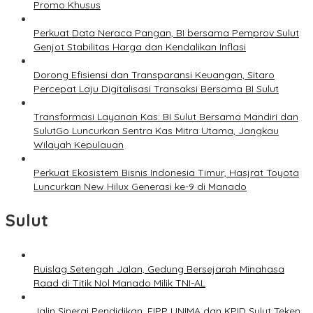
Promo Khusus
Perkuat Data Neraca Pangan, BI bersama Pemprov Sulut
Genjot Stabilitas Harga dan Kendalikan Inflasi
Dorong Efisiensi dan Transparansi Keuangan, Sitaro
Percepat Laju Digitalisasi Transaksi Bersama BI Sulut
Transformasi Layanan Kas: BI Sulut Bersama Mandiri dan
SulutGo Luncurkan Sentra Kas Mitra Utama, Jangkau
Wilayah Kepulauan
Perkuat Ekosistem Bisnis Indonesia Timur, Hasjrat Toyota
Luncurkan New Hilux Generasi ke-9 di Manado
Sulut
Ruislag Setengah Jalan, Gedung Bersejarah Minahasa
Raad di Titik Nol Manado Milik TNI-AL
Jalin Sinergi Pendidikan, FIPP UNIMA dan KPID Sulut Teken