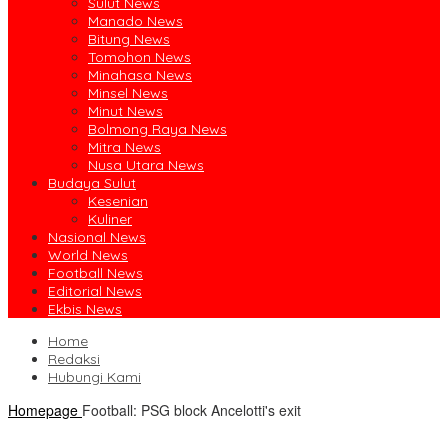
Sulut News
Manado News
Bitung News
Tomohon News
Minahasa News
Minsel News
Minut News
Bolmong Raya News
Mitra News
Nusa Utara News
Budaya Sulut
Kesenian
Kuliner
Nasional News
World News
Football News
Editorial News
Ekbis News
Home
Redaksi
Hubungi Kami
Homepage
Football: PSG block Ancelotti's exit