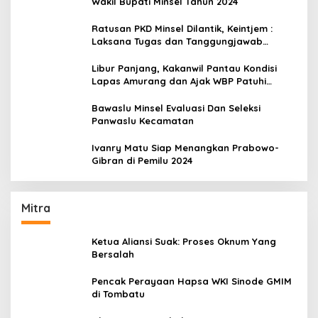
Wakil Bupati Minsel Tahun 2024
Ratusan PKD Minsel Dilantik, Keintjem :
Laksana Tugas dan Tanggungjawab
Dengan Baik
Libur Panjang, Kakanwil Pantau Kondisi
Lapas Amurang dan Ajak WBP Patuhi
Aturan Yang Berlaku
Bawaslu Minsel Evaluasi Dan Seleksi
Panwaslu Kecamatan
Ivanry Matu Siap Menangkan Prabowo-
Gibran di Pemilu 2024
Mitra
Ketua Aliansi Suak: Proses Oknum Yang
Bersalah
Pencak Perayaan Hapsa WKI Sinode GMIM
di Tombatu