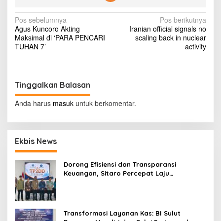
a
l
N
Pos sebelumnya
Pos berikutnya
S
Agus Kuncoro Akting
Iranian official signals no
p
a
Maksimal di ‘PARA PENCARI
scaling back in nuclear
e
v
TUHAN 7’
activity
k
t
i
a
g
k
u
Tinggalkan Balasan
a
l
s
e
Anda harus
masuk
untuk berkomentar.
r
i
d
i
p
E
Ekbis News
o
r
o
s
p
Dorong Efisiensi dan Transparansi
a
Keuangan, Sitaro Percepat Laju
(
Digitalisasi Transaksi Bersama BI Sulut
I
I
)
Transformasi Layanan Kas: BI Sulut