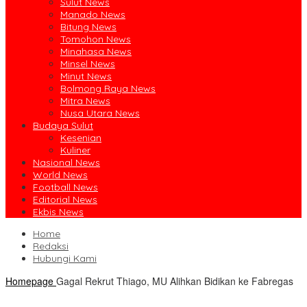
Sulut News
Manado News
Bitung News
Tomohon News
Minahasa News
Minsel News
Minut News
Bolmong Raya News
Mitra News
Nusa Utara News
Budaya Sulut
Kesenian
Kuliner
Nasional News
World News
Football News
Editorial News
Ekbis News
Home
Redaksi
Hubungi Kami
Homepage
Gagal Rekrut Thiago, MU Alihkan Bidikan ke Fabregas