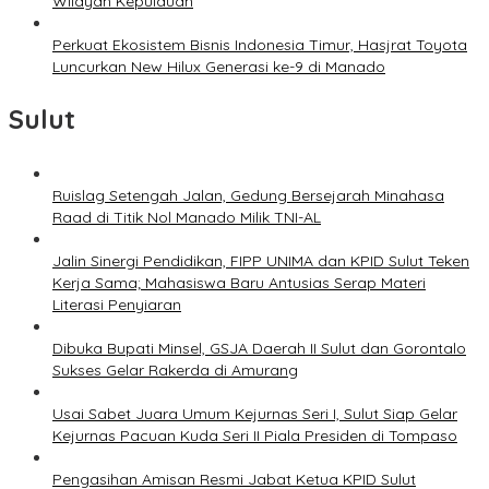
Wilayah Kepulauan
Perkuat Ekosistem Bisnis Indonesia Timur, Hasjrat Toyota
Luncurkan New Hilux Generasi ke-9 di Manado
Sulut
Ruislag Setengah Jalan, Gedung Bersejarah Minahasa
Raad di Titik Nol Manado Milik TNI-AL
Jalin Sinergi Pendidikan, FIPP UNIMA dan KPID Sulut Teken
Kerja Sama; Mahasiswa Baru Antusias Serap Materi
Literasi Penyiaran
Dibuka Bupati Minsel, GSJA Daerah II Sulut dan Gorontalo
Sukses Gelar Rakerda di Amurang
Usai Sabet Juara Umum Kejurnas Seri I, Sulut Siap Gelar
Kejurnas Pacuan Kuda Seri II Piala Presiden di Tompaso
Pengasihan Amisan Resmi Jabat Ketua KPID Sulut