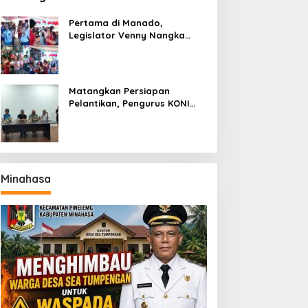
Pertama di Manado,
Legislator Venny Nangka
Ramaikan Figura Kampung
Titiwungen Utara
Matangkan Persiapan
Pelantikan, Pengurus KONI
Manado Gelar Rapat
Perdana
Minahasa