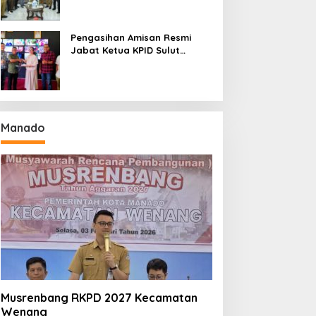
Seri II Piala Presiden di
Tompaso
Pengasihan Amisan Resmi
Jabat Ketua KPID Sulut
Gantikan Truly Kerap
Manado
Musrenbang RKPD 2027 Kecamatan
Wenang