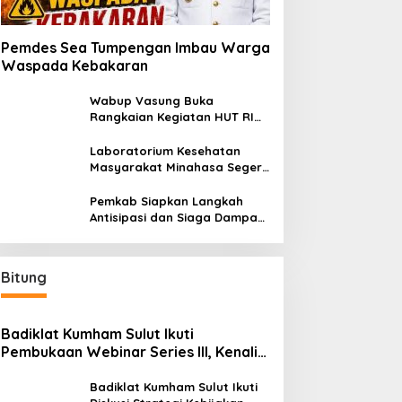
Pemdes Sea Tumpengan Imbau Warga
Waspada Kebakaran
Wabup Vasung Buka
Rangkaian Kegiatan HUT RI
ke-81 di Kecamatan Tompaso
Raya
Laboratorium Kesehatan
Masyarakat Minahasa Segera
Beroperasi, Ini Kegunaannya
Pemkab Siapkan Langkah
Antisipasi dan Siaga Dampak
El Nino di Minahasa
Bitung
Badiklat Kumham Sulut Ikuti
Pembukaan Webinar Series III, Kenali
Potensimu Maksimalkan Performamu
Badiklat Kumham Sulut Ikuti