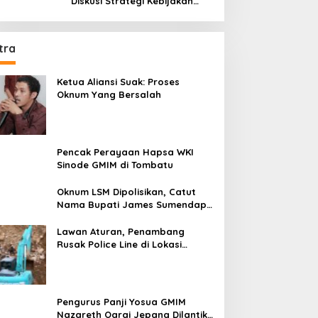
Diskusi Strategi Kebijakan
Permenkumham No 15 Tahun
2020
tra
Ketua Aliansi Suak: Proses
Oknum Yang Bersalah
Pencak Perayaan Hapsa WKI
Sinode GMIM di Tombatu
Oknum LSM Dipolisikan, Catut
Nama Bupati James Sumendap
dan Tipu Investor Rp 200 Juta
Lawan Aturan, Penambang
Rusak Police Line di Lokasi
Tambang di Mitra: Tangkap
Mereka!!
Pengurus Panji Yosua GMIM
Nazareth Oarai Jepang Dilantik.