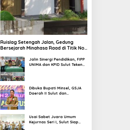
Ruislag Setengah Jalan, Gedung
Bersejarah Minahasa Raad di Titik Nol
Manado Milik TNI-AL
Jalin Sinergi Pendidikan, FIPP
UNIMA dan KPID Sulut Teken
Kerja Sama; Mahasiswa Baru
Antusias Serap Materi Literasi
Penyiaran
Dibuka Bupati Minsel, GSJA
Daerah II Sulut dan
Gorontalo Sukses Gelar
Rakerda di Amurang
Usai Sabet Juara Umum
Kejurnas Seri I, Sulut Siap
Gelar Kejurnas Pacuan Kuda