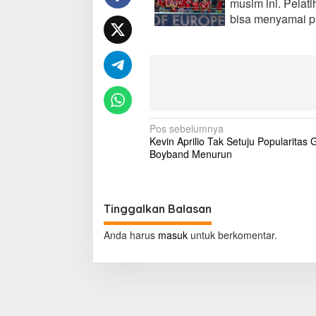
musim ini. Pelat
d
bisa menyamai pr
a
T
i
m
y
a
n
g
M
N
Pos sebelumnya
a
Kevin Aprilio Tak Setuju Popularitas 
a
m
Boyband Menurun
p
v
u
i
M
e
g
Tinggalkan Balasan
n
a
y
Anda harus
masuk
untuk berkomentar.
a
s
m
a
i
i
p
B
a
o
y