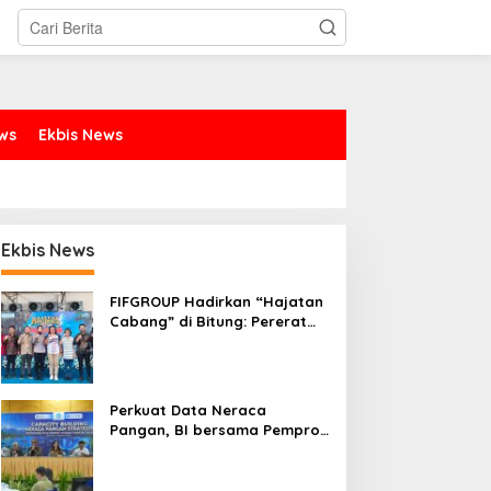
ews
Ekbis News
Ekbis News
FIFGROUP Hadirkan “Hajatan
Cabang” di Bitung: Pererat
Silaturahmi, Dukung Ekonomi
Lokal & Tawarkan Beragam
Promo Khusus
Perkuat Data Neraca
Pangan, BI bersama Pemprov
Sulut Genjot Stabilitas Harga
dan Kendalikan Inflasi