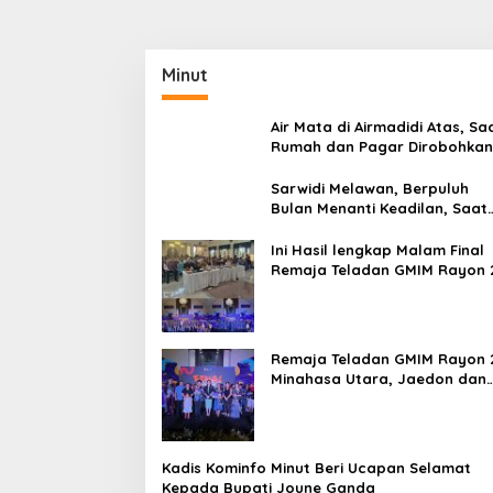
Minut
Air Mata di Airmadidi Atas, Sa
Rumah dan Pagar Dirobohkan
Harapan Keadilan Belum Pa
Sarwidi Melawan, Berpuluh
Bulan Menanti Keadilan, Saat
Eksekusi Menjelang Justru
Harapan Diuji
Ini Hasil lengkap Malam Final
Remaja Teladan GMIM Rayon 
Minut Tahun 2026
Remaja Teladan GMIM Rayon 
Minahasa Utara, Jaedon dan
Gracia Bersinar dan Raih Gel
Bergengsi
Kadis Kominfo Minut Beri Ucapan Selamat
Kepada Bupati Joune Ganda