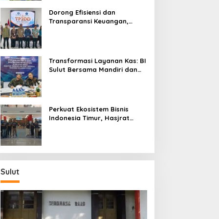
Dorong Efisiensi dan
Transparansi Keuangan,
Sitaro Percepat Laju
Digitalisasi Transaksi
Bersama BI Sulut
Transformasi Layanan Kas: BI
Sulut Bersama Mandiri dan
SulutGo Luncurkan Sentra
Kas Mitra Utama, Jangkau
Wilayah Kepulauan
Perkuat Ekosistem Bisnis
Indonesia Timur, Hasjrat
Toyota Luncurkan New Hilux
Generasi ke-9 di Manado
Sulut