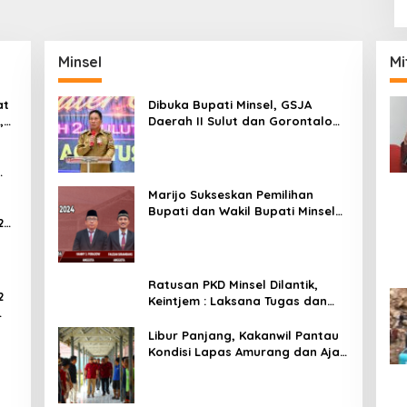
Minsel
Mi
at
Dibuka Bupati Minsel, GSJA
,
Daerah II Sulut dan Gorontalo
dam
Sukses Gelar Rakerda di
Amurang
Marijo Sukseskan Pemilihan
Bupati dan Wakil Bupati Minsel
2
Tahun 2024
Ratusan PKD Minsel Dilantik,
2
Keintjem : Laksana Tugas dan
Tanggungjawab Dengan Baik
ar
Libur Panjang, Kakanwil Pantau
Kondisi Lapas Amurang dan Ajak
WBP Patuhi Aturan Yang Berlaku