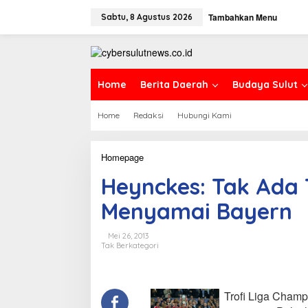
L
Tambahkan Menu
e
Sabtu, 8 Agustus 2026
w
a
t
i
k
Home
Berita Daerah
Budaya Sulut
e
k
Home
Redaksi
Hubungi Kami
o
n
t
e
Homepage
H
n
e
Heynckes: Tak Ada
y
n
Menyamai Bayern
c
k
e
Mei 26, 2013
s
Tak Berkategori
:
T
a
k
Trofi Liga Champ
A