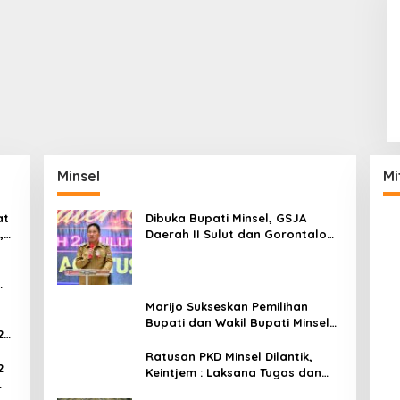
Minsel
Mi
at
Dibuka Bupati Minsel, GSJA
,
Daerah II Sulut dan Gorontalo
dam
Sukses Gelar Rakerda di
Amurang
Marijo Sukseskan Pemilihan
Bupati dan Wakil Bupati Minsel
2
Tahun 2024
Ratusan PKD Minsel Dilantik,
2
Keintjem : Laksana Tugas dan
Tanggungjawab Dengan Baik