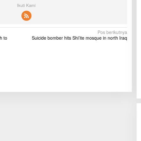
Ikuti Kami
Pos berikutnya
h to
Suicide bomber hits Shi’ite mosque in north Iraq