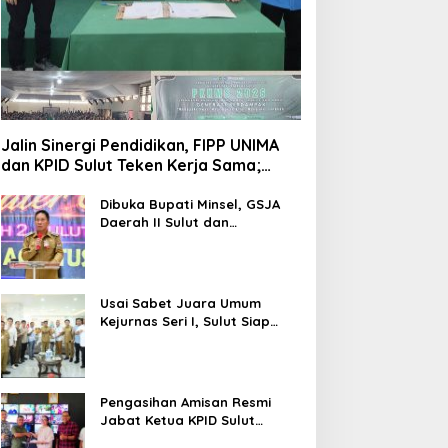
Jalin Sinergi Pendidikan, FIPP UNIMA
dan KPID Sulut Teken Kerja Sama;
Mahasiswa Baru Antusias Serap Materi
Literasi Penyiaran
Dibuka Bupati Minsel, GSJA
Daerah II Sulut dan
Gorontalo Sukses Gelar
Rakerda di Amurang
Usai Sabet Juara Umum
Kejurnas Seri I, Sulut Siap
Gelar Kejurnas Pacuan Kuda
Seri II Piala Presiden di
Tompaso
Pengasihan Amisan Resmi
Jabat Ketua KPID Sulut
Gantikan Truly Kerap