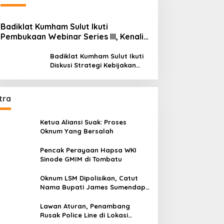
Badiklat Kumham Sulut Ikuti
Pembukaan Webinar Series III, Kenali
Potensimu Maksimalkan Performamu
Badiklat Kumham Sulut Ikuti
Diskusi Strategi Kebijakan
Permenkumham No 15 Tahun
2020
tra
Ketua Aliansi Suak: Proses
Oknum Yang Bersalah
Pencak Perayaan Hapsa WKI
Sinode GMIM di Tombatu
Oknum LSM Dipolisikan, Catut
Nama Bupati James Sumendap
dan Tipu Investor Rp 200 Juta
Lawan Aturan, Penambang
Rusak Police Line di Lokasi