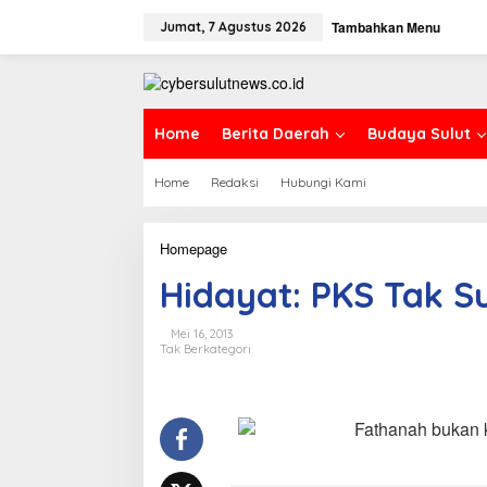
L
Tambahkan Menu
e
Jumat, 7 Agustus 2026
w
a
t
i
k
Home
Berita Daerah
Budaya Sulut
e
k
Home
Redaksi
Hubungi Kami
o
n
t
e
Homepage
H
n
i
Hidayat: PKS Tak S
d
a
y
Mei 16, 2013
a
Tak Berkategori
t
:
P
K
Fathanah bukan k
S
T
a