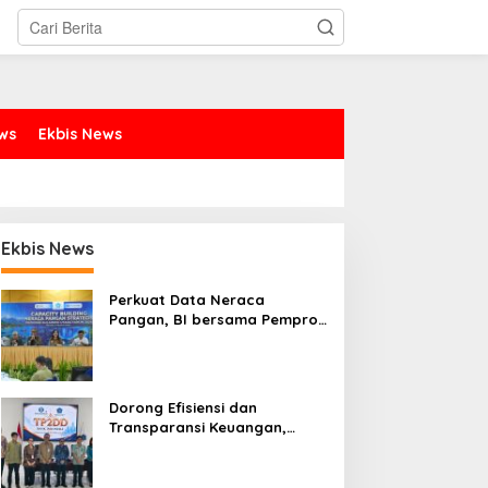
ews
Ekbis News
Ekbis News
Perkuat Data Neraca
Pangan, BI bersama Pemprov
Sulut Genjot Stabilitas Harga
dan Kendalikan Inflasi
Dorong Efisiensi dan
Transparansi Keuangan,
Sitaro Percepat Laju
Digitalisasi Transaksi
Bersama BI Sulut