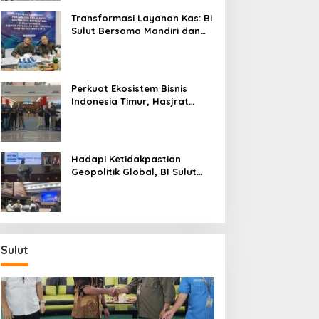
Transformasi Layanan Kas: BI
Sulut Bersama Mandiri dan
SulutGo Luncurkan Sentra
Kas Mitra Utama, Jangkau
Wilayah Kepulauan
Perkuat Ekosistem Bisnis
Indonesia Timur, Hasjrat
Toyota Luncurkan New Hilux
Generasi ke-9 di Manado
Hadapi Ketidakpastian
Geopolitik Global, BI Sulut
Paparkan Delapan Langkah
Strategis Perkuat Rupiah dan
Stabilitas Ekonomi
Sulut