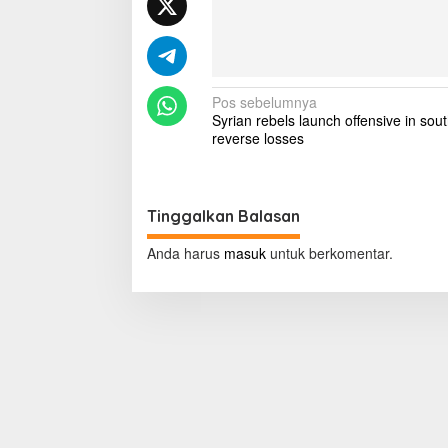
k
S
u
r
u
N
Pos sebelumnya
h
Syrian rebels launch offensive in sout
F
a
reverse losses
a
v
t
h
i
a
g
n
Tinggalkan Balasan
a
a
h
Anda harus
masuk
untuk berkomentar.
C
s
a
i
r
i
p
D
o
u
i
s
t