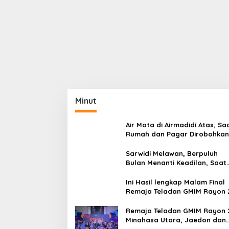
Minut
Air Mata di Airmadidi Atas, Sa
Rumah dan Pagar Dirobohkan
Harapan Keadilan Belum Pa
Sarwidi Melawan, Berpuluh
Bulan Menanti Keadilan, Saat
Eksekusi Menjelang Justru
Harapan Diuji
Ini Hasil lengkap Malam Final
Remaja Teladan GMIM Rayon 
Minut Tahun 2026
Remaja Teladan GMIM Rayon 
Minahasa Utara, Jaedon dan