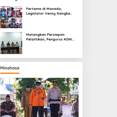
Pertama di Manado,
Legislator Venny Nangka
Ramaikan Figura Kampung
Titiwungen Utara
Matangkan Persiapan
Pelantikan, Pengurus KONI
Manado Gelar Rapat
Perdana
Minahasa