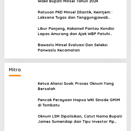
Wakil Bupati Minsel Tahun 2024
Ratusan PKD Minsel Dilantik, Keintjem :
Laksana Tugas dan Tanggungjawab
Dengan Baik
Libur Panjang, Kakanwil Pantau Kondisi
Lapas Amurang dan Ajak WBP Patuhi
Aturan Yang Berlaku
Bawaslu Minsel Evaluasi Dan Seleksi
Panwaslu Kecamatan
Mitra
Ketua Aliansi Suak: Proses Oknum Yang
Bersalah
Pencak Perayaan Hapsa WKI Sinode GMIM
di Tombatu
Oknum LSM Dipolisikan, Catut Nama Bupati
James Sumendap dan Tipu Investor Rp
200 Juta