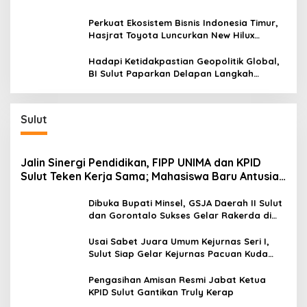
Sentra Kas Mitra Utama, Jangkau Wilayah
Kepulauan
Perkuat Ekosistem Bisnis Indonesia Timur,
Hasjrat Toyota Luncurkan New Hilux
Generasi ke-9 di Manado
Hadapi Ketidakpastian Geopolitik Global,
BI Sulut Paparkan Delapan Langkah
Strategis Perkuat Rupiah dan Stabilitas
Ekonomi
Sulut
Jalin Sinergi Pendidikan, FIPP UNIMA dan KPID
Sulut Teken Kerja Sama; Mahasiswa Baru Antusias
Serap Materi Literasi Penyiaran
Dibuka Bupati Minsel, GSJA Daerah II Sulut
dan Gorontalo Sukses Gelar Rakerda di
Amurang
Usai Sabet Juara Umum Kejurnas Seri I,
Sulut Siap Gelar Kejurnas Pacuan Kuda
Seri II Piala Presiden di Tompaso
Pengasihan Amisan Resmi Jabat Ketua
KPID Sulut Gantikan Truly Kerap