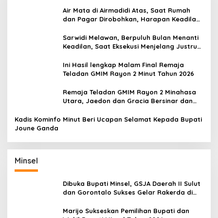
Air Mata di Airmadidi Atas, Saat Rumah
dan Pagar Dirobohkan, Harapan Keadilan
Belum Padam
Sarwidi Melawan, Berpuluh Bulan Menanti
Keadilan, Saat Eksekusi Menjelang Justru
Harapan Diuji
Ini Hasil lengkap Malam Final Remaja
Teladan GMIM Rayon 2 Minut Tahun 2026
Remaja Teladan GMIM Rayon 2 Minahasa
Utara, Jaedon dan Gracia Bersinar dan
Raih Gelar Bergengsi
Kadis Kominfo Minut Beri Ucapan Selamat Kepada Bupati
Joune Ganda
Minsel
Dibuka Bupati Minsel, GSJA Daerah II Sulut
dan Gorontalo Sukses Gelar Rakerda di
Amurang
Marijo Sukseskan Pemilihan Bupati dan