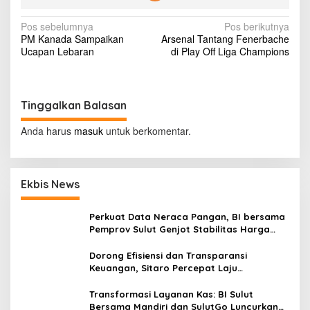
i
v
N
Pos sebelumnya
Pos berikutnya
a
PM Kanada Sampaikan
Arsenal Tantang Fenerbache
l
a
Ucapan Lebaran
di Play Off Liga Champions
v
i
g
Tinggalkan Balasan
a
Anda harus
masuk
untuk berkomentar.
s
i
p
Ekbis News
o
Perkuat Data Neraca Pangan, BI bersama
s
Pemprov Sulut Genjot Stabilitas Harga
dan Kendalikan Inflasi
Dorong Efisiensi dan Transparansi
Keuangan, Sitaro Percepat Laju
Digitalisasi Transaksi Bersama BI Sulut
Transformasi Layanan Kas: BI Sulut
Bersama Mandiri dan SulutGo Luncurkan