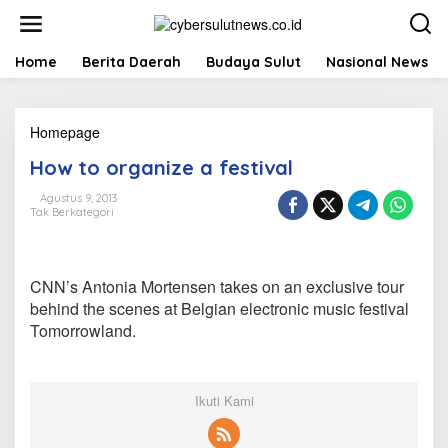
L
e
w
a
Home
Berita Daerah
Budaya Sulut
Nasional News
t
i
k
Homepage
H
e
o
k
How to organize a festival
w
o
t
n
Agustus 9, 2013
o
t
Tak Berkategori
o
e
r
n
g
a
CNN’s Antonia Mortensen takes on an exclusive tour
n
behind the scenes at Belgian electronic music festival
i
Tomorrowland.
z
e
a
f
Ikuti Kami
e
s
t