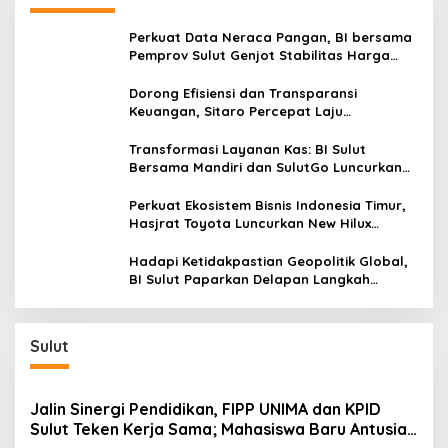
o
'
s
s
Perkuat Data Neraca Pangan, BI bersama
G
Pemprov Sulut Genjot Stabilitas Harga
b
dan Kendalikan Inflasi
a
Dorong Efisiensi dan Transparansi
g
Keuangan, Sitaro Percepat Laju
b
Digitalisasi Transaksi Bersama BI Sulut
o
Transformasi Layanan Kas: BI Sulut
Bersama Mandiri dan SulutGo Luncurkan
Sentra Kas Mitra Utama, Jangkau Wilayah
Kepulauan
Perkuat Ekosistem Bisnis Indonesia Timur,
Hasjrat Toyota Luncurkan New Hilux
Generasi ke-9 di Manado
Hadapi Ketidakpastian Geopolitik Global,
BI Sulut Paparkan Delapan Langkah
Strategis Perkuat Rupiah dan Stabilitas
Ekonomi
Sulut
Jalin Sinergi Pendidikan, FIPP UNIMA dan KPID
Sulut Teken Kerja Sama; Mahasiswa Baru Antusias