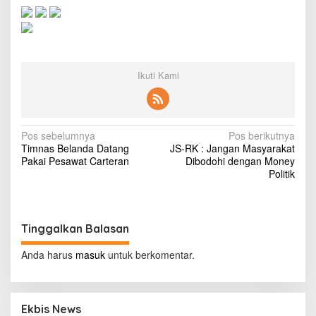
u
i
l
d
c
a
Ikuti Kami
s
e
a
g
a
N
Pos sebelumnya
Pos berikutnya
i
Timnas Belanda Datang
JS-RK : Jangan Masyarakat
a
n
Pakai Pesawat Carteran
Dibodohi dengan Money
s
v
Politik
t
i
I
v
g
o
Tinggalkan Balasan
a
r
y
s
Anda harus
masuk
untuk berkomentar.
C
i
o
a
p
s
Ekbis News
t