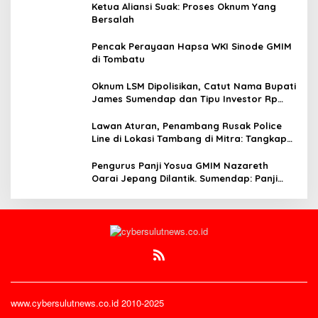
Ketua Aliansi Suak: Proses Oknum Yang
Bersalah
Pencak Perayaan Hapsa WKI Sinode GMIM
di Tombatu
Oknum LSM Dipolisikan, Catut Nama Bupati
James Sumendap dan Tipu Investor Rp
200 Juta
Lawan Aturan, Penambang Rusak Police
Line di Lokasi Tambang di Mitra: Tangkap
Mereka!!
Pengurus Panji Yosua GMIM Nazareth
Oarai Jepang Dilantik. Sumendap: Panji
Yosua harus Menjaga Dan Melindungi
Jemaat
www.cybersulutnews.co.id 2010-2025