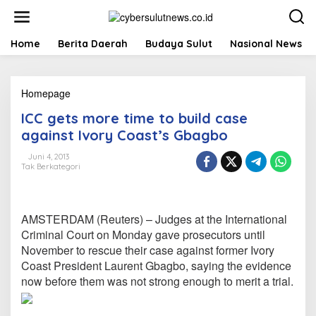
L
e
w
a
Home
Berita Daerah
Budaya Sulut
Nasional News
t
i
k
Homepage
I
e
C
k
ICC gets more time to build case
C
o
g
n
against Ivory Coast’s Gbagbo
e
t
t
e
Juni 4, 2013
Tak Berkategori
s
n
m
o
r
AMSTERDAM (Reuters) – Judges at the International
e
t
Criminal Court on Monday gave prosecutors until
i
November to rescue their case against former Ivory
m
Coast President Laurent Gbagbo, saying the evidence
e
now before them was not strong enough to merit a trial.
t
o
b