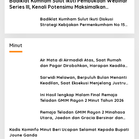
Badiklat Kumham Sulut Ikuti Pembukaan Webinar
Series III, Kenali Potensimu Maksimalkan
Performamu
Badiklat Kumham Sulut Ikuti Diskusi
Strategi Kebijakan Permenkumham No 15
Tahun 2020
Minut
Air Mata di Airmadidi Atas, Saat Rumah
dan Pagar Dirobohkan, Harapan Keadilan
Belum Padam
Sarwidi Melawan, Berpuluh Bulan Menanti
Keadilan, Saat Eksekusi Menjelang Justru
Harapan Diuji
Ini Hasil lengkap Malam Final Remaja
Teladan GMIM Rayon 2 Minut Tahun 2026
Remaja Teladan GMIM Rayon 2 Minahasa
Utara, Jaedon dan Gracia Bersinar dan
Raih Gelar Bergengsi
Kadis Kominfo Minut Beri Ucapan Selamat Kepada Bupati
Joune Ganda