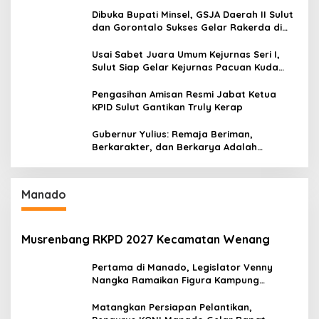
Serap Materi Literasi Penyiaran
Dibuka Bupati Minsel, GSJA Daerah II Sulut
dan Gorontalo Sukses Gelar Rakerda di
Amurang
Usai Sabet Juara Umum Kejurnas Seri I,
Sulut Siap Gelar Kejurnas Pacuan Kuda
Seri II Piala Presiden di Tompaso
Pengasihan Amisan Resmi Jabat Ketua
KPID Sulut Gantikan Truly Kerap
Gubernur Yulius: Remaja Beriman,
Berkarakter, dan Berkarya Adalah
Kekuatan Sulawesi Utara
Manado
Musrenbang RKPD 2027 Kecamatan Wenang
Pertama di Manado, Legislator Venny
Nangka Ramaikan Figura Kampung
Titiwungen Utara
Matangkan Persiapan Pelantikan,