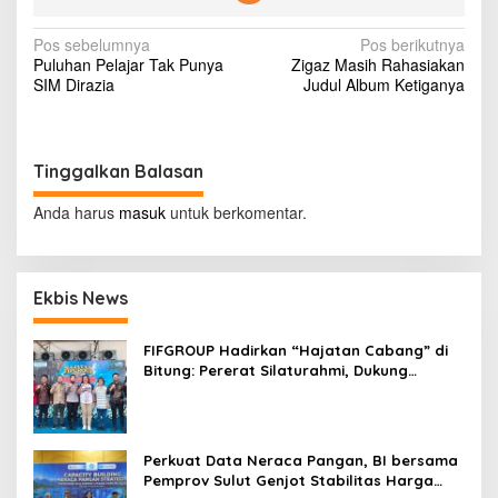
e
d
N
Pos sebelumnya
Pos berikutnya
e
Puluhan Pelajar Tak Punya
Zigaz Masih Rahasiakan
l
a
SIM Dirazia
Judul Album Ketiganya
a
v
i
R
i
p
g
1
Tinggalkan Balasan
0
a
.
Anda harus
masuk
untuk berkomentar.
s
0
0
i
0
/
p
Ekbis News
K
o
i
l
FIFGROUP Hadirkan “Hajatan Cabang” di
s
o
Bitung: Pererat Silaturahmi, Dukung
g
Ekonomi Lokal & Tawarkan Beragam
r
Promo Khusus
a
m
Perkuat Data Neraca Pangan, BI bersama
?
Pemprov Sulut Genjot Stabilitas Harga