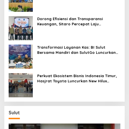
dan Kendalikan Inflasi
Dorong Efisiensi dan Transparansi
Keuangan, Sitaro Percepat Laju
Digitalisasi Transaksi Bersama BI Sulut
Transformasi Layanan Kas: BI Sulut
Bersama Mandiri dan SulutGo Luncurkan
Sentra Kas Mitra Utama, Jangkau Wilayah
Kepulauan
Perkuat Ekosistem Bisnis Indonesia Timur,
Hasjrat Toyota Luncurkan New Hilux
Generasi ke-9 di Manado
Sulut