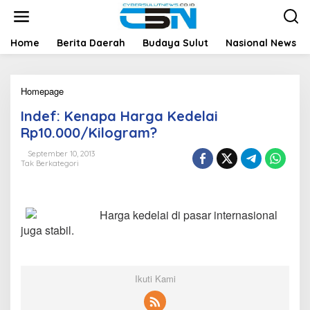
L
e
w
a
Home
Berita Daerah
Budaya Sulut
Nasional News
t
i
k
Homepage
I
e
n
k
Indef: Kenapa Harga Kedelai
d
o
e
n
Rp10.000/Kilogram?
f
t
:
e
September 10, 2013
Tak Berkategori
K
n
e
n
a
Harga kedelai di pasar internasional
p
a
juga stabil.
H
a
r
g
Ikuti Kami
a
K