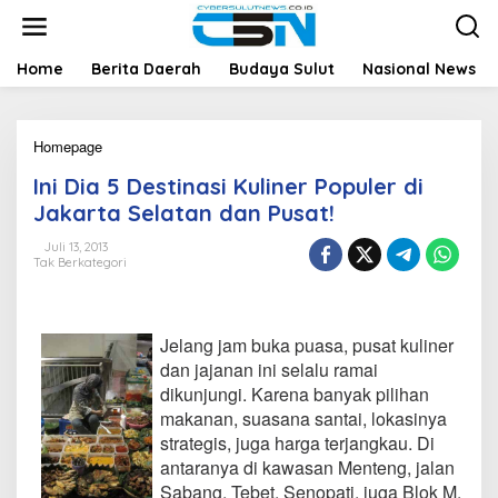
L
e
w
a
Home
Berita Daerah
Budaya Sulut
Nasional News
t
i
k
Homepage
I
e
n
k
Ini Dia 5 Destinasi Kuliner Populer di
i
o
D
n
Jakarta Selatan dan Pusat!
i
t
a
e
Juli 13, 2013
Tak Berkategori
5
n
D
e
s
Jelang jam buka puasa, pusat kuliner
t
i
dan jajanan ini selalu ramai
n
dikunjungi. Karena banyak pilihan
a
makanan, suasana santai, lokasinya
s
strategis, juga harga terjangkau. Di
i
antaranya di kawasan Menteng, jalan
K
u
Sabang, Tebet, Senopati, juga Blok M.