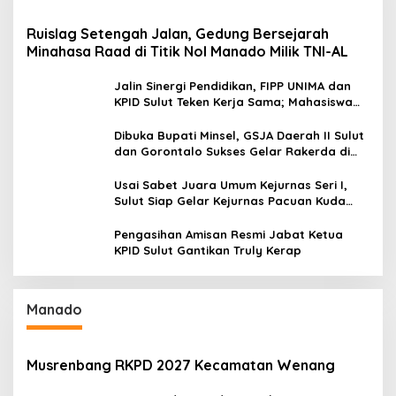
Ruislag Setengah Jalan, Gedung Bersejarah
Minahasa Raad di Titik Nol Manado Milik TNI-AL
Jalin Sinergi Pendidikan, FIPP UNIMA dan
KPID Sulut Teken Kerja Sama; Mahasiswa
Baru Antusias Serap Materi Literasi
Penyiaran
Dibuka Bupati Minsel, GSJA Daerah II Sulut
dan Gorontalo Sukses Gelar Rakerda di
Amurang
Usai Sabet Juara Umum Kejurnas Seri I,
Sulut Siap Gelar Kejurnas Pacuan Kuda
Seri II Piala Presiden di Tompaso
Pengasihan Amisan Resmi Jabat Ketua
KPID Sulut Gantikan Truly Kerap
Manado
Musrenbang RKPD 2027 Kecamatan Wenang