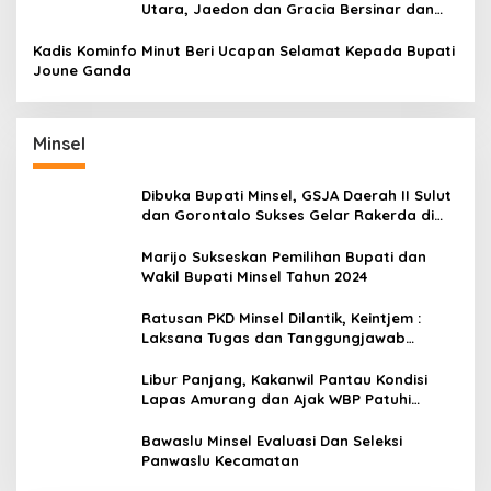
Utara, Jaedon dan Gracia Bersinar dan
Raih Gelar Bergengsi
Kadis Kominfo Minut Beri Ucapan Selamat Kepada Bupati
Joune Ganda
Minsel
Dibuka Bupati Minsel, GSJA Daerah II Sulut
dan Gorontalo Sukses Gelar Rakerda di
Amurang
Marijo Sukseskan Pemilihan Bupati dan
Wakil Bupati Minsel Tahun 2024
Ratusan PKD Minsel Dilantik, Keintjem :
Laksana Tugas dan Tanggungjawab
Dengan Baik
Libur Panjang, Kakanwil Pantau Kondisi
Lapas Amurang dan Ajak WBP Patuhi
Aturan Yang Berlaku
Bawaslu Minsel Evaluasi Dan Seleksi
Panwaslu Kecamatan