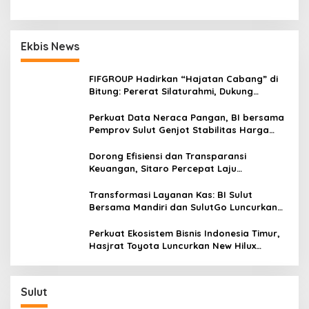
t
i
a
p
n
d
Ekbis News
o
a
s
n
FIFGROUP Hadirkan “Hajatan Cabang” di
P
Bitung: Pererat Silaturahmi, Dukung
u
Ekonomi Lokal & Tawarkan Beragam
s
Promo Khusus
a
Perkuat Data Neraca Pangan, BI bersama
t
Pemprov Sulut Genjot Stabilitas Harga
!
dan Kendalikan Inflasi
Dorong Efisiensi dan Transparansi
Keuangan, Sitaro Percepat Laju
Digitalisasi Transaksi Bersama BI Sulut
Transformasi Layanan Kas: BI Sulut
Bersama Mandiri dan SulutGo Luncurkan
Sentra Kas Mitra Utama, Jangkau Wilayah
Kepulauan
Perkuat Ekosistem Bisnis Indonesia Timur,
Hasjrat Toyota Luncurkan New Hilux
Generasi ke-9 di Manado
Sulut