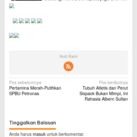
l
i
n
e
r
P
o
p
u
l
Ikuti Kami
e
r
d
i
J
N
Pos sebelumnya
Pos berikutnya
a
Pertamina Merah-Putihkan
Tubuh Atletis dan Perut
a
k
SPBU Petronas
Sixpack Bukan Mimpi, Ini
a
v
Rahasia Albern Sultan
r
t
i
a
g
S
Tinggalkan Balasan
e
a
l
s
Anda harus
masuk
untuk berkomentar.
a