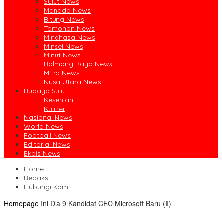
Sulut News
Manado News
Bitung News
Tomohon News
Minahasa News
Minsel News
Minut News
Bolmong Raya News
Mitra News
Nusa Utara News
Budaya Sulut
Kesenian
Kuliner
Nasional News
World News
Football News
Editorial News
Ekbis News
Home
Redaksi
Hubungi Kami
Homepage
Ini Dia 9 Kandidat CEO Microsoft Baru (II)