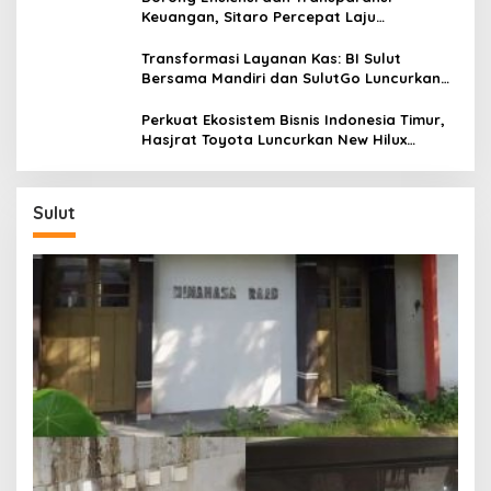
e
Keuangan, Sitaro Percepat Laju
k
Digitalisasi Transaksi Bersama BI Sulut
Transformasi Layanan Kas: BI Sulut
Bersama Mandiri dan SulutGo Luncurkan
Sentra Kas Mitra Utama, Jangkau Wilayah
Kepulauan
Perkuat Ekosistem Bisnis Indonesia Timur,
Hasjrat Toyota Luncurkan New Hilux
Generasi ke-9 di Manado
Sulut