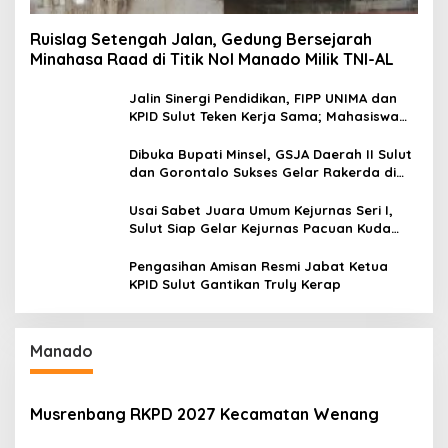
Ruislag Setengah Jalan, Gedung Bersejarah
Minahasa Raad di Titik Nol Manado Milik TNI-AL
Jalin Sinergi Pendidikan, FIPP UNIMA dan
KPID Sulut Teken Kerja Sama; Mahasiswa
Baru Antusias Serap Materi Literasi
Penyiaran
Dibuka Bupati Minsel, GSJA Daerah II Sulut
dan Gorontalo Sukses Gelar Rakerda di
Amurang
Usai Sabet Juara Umum Kejurnas Seri I,
Sulut Siap Gelar Kejurnas Pacuan Kuda
Seri II Piala Presiden di Tompaso
Pengasihan Amisan Resmi Jabat Ketua
KPID Sulut Gantikan Truly Kerap
Manado
Musrenbang RKPD 2027 Kecamatan Wenang