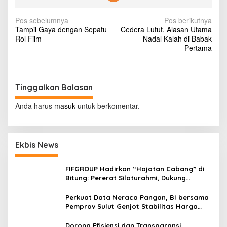
e
n
N
Pos sebelumnya
Pos berikutnya
e
Tampil Gaya dengan Sepatu
Cedera Lutut, Alasan Utama
r
a
Rol Film
Nadal Kalah di Babak
i
v
Pertama
m
a
i
a
g
n
S
Tinggalkan Balasan
a
i
s
s
Anda harus
masuk
untuk berkomentar.
w
i
a
B
p
a
Ekbis News
o
r
u
s
D
FIFGROUP Hadirkan “Hajatan Cabang” di
K
Bitung: Pererat Silaturahmi, Dukung
I
Ekonomi Lokal & Tawarkan Beragam
M
Promo Khusus
Perkuat Data Neraca Pangan, BI bersama
a
Pemprov Sulut Genjot Stabilitas Harga
n
dan Kendalikan Inflasi
d
Dorong Efisiensi dan Transparansi