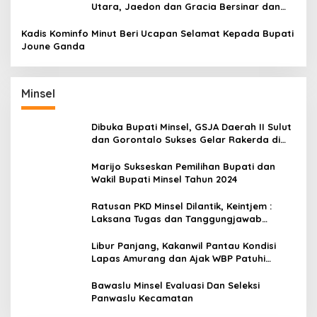
Utara, Jaedon dan Gracia Bersinar dan
Raih Gelar Bergengsi
Kadis Kominfo Minut Beri Ucapan Selamat Kepada Bupati
Joune Ganda
Minsel
Dibuka Bupati Minsel, GSJA Daerah II Sulut
dan Gorontalo Sukses Gelar Rakerda di
Amurang
Marijo Sukseskan Pemilihan Bupati dan
Wakil Bupati Minsel Tahun 2024
Ratusan PKD Minsel Dilantik, Keintjem :
Laksana Tugas dan Tanggungjawab
Dengan Baik
Libur Panjang, Kakanwil Pantau Kondisi
Lapas Amurang dan Ajak WBP Patuhi
Aturan Yang Berlaku
Bawaslu Minsel Evaluasi Dan Seleksi
Panwaslu Kecamatan