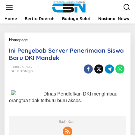
L
e
w
a
Home
Berita Daerah
Budaya Sulut
Nasional News
t
i
k
Homepage
I
e
n
k
Ini Penyebab Server Penerimaan Siswa
i
o
P
n
Baru DKI Mandek
e
t
n
e
Juni 25, 2013
Tak Berkategori
y
n
e
b
a
Dinas Pendidikan DKI mengimbau
b
S
orangtua tidak terburu-buru akses.
e
r
v
e
Ikuti Kami
r
P