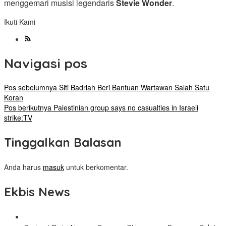
menggemari musisi legendaris
Stevie Wonder
.
Ikuti Kami
Navigasi pos
Pos sebelumnya
Siti Badriah Beri Bantuan Wartawan Salah Satu
Koran
Pos berikutnya
Palestinian group says no casualties in Israeli
strike:TV
Tinggalkan Balasan
Anda harus
masuk
untuk berkomentar.
Ekbis News