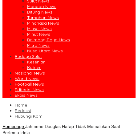
Sulut News
Manado News
Bitung News
Tomohon News
Minahasa News
Minsel News
Minut News
Bolmong Raya News
Mitra News
Nusa Utara News
Budaya Sulut
Kesenian
Kuliner
Nasional News
World News
Football News
Editorial News
Ekbis News
Home
Redaksi
Hubungi Kami
Homepage
Jahmene Douglas Harap Tidak Memalukan Saat
Bertemu Idola