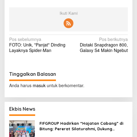
l
o
Ikuti Kami
g
T
a
m
r
N
Pos sebelumnya
Pos berikutnya
i
FOTO: Unik, "Panjat" Dinding
Diotaki Snapdragon 800,
n
a
Layaknya Spider-Man
Galaxy S4 Makin Ngebut
T
v
o
m
i
a
g
Tinggalkan Balasan
g
o
a
l
Anda harus
masuk
untuk berkomentar.
s
a
S
i
a
p
a
Ekbis News
t
o
L
i
FIFGROUP Hadirkan “Hajatan Cabang” di
s
v
Bitung: Pererat Silaturahmi, Dukung
e
Ekonomi Lokal & Tawarkan Beragam