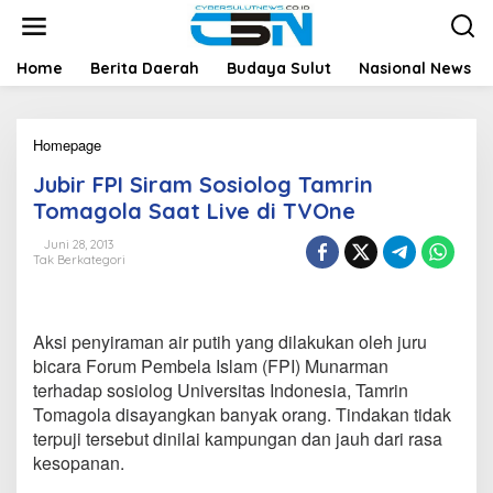
L
e
w
a
Home
Berita Daerah
Budaya Sulut
Nasional News
t
i
k
Homepage
J
e
u
k
Jubir FPI Siram Sosiolog Tamrin
b
o
i
n
Tomagola Saat Live di TVOne
r
t
F
e
Juni 28, 2013
Tak Berkategori
P
n
I
S
i
Aksi penyiraman air putih yang dilakukan oleh juru
r
a
bicara Forum Pembela Islam (FPI) Munarman
m
terhadap sosiolog Universitas Indonesia, Tamrin
S
Tomagola disayangkan banyak orang. Tindakan tidak
o
terpuji tersebut dinilai kampungan dan jauh dari rasa
s
kesopanan.
i
o