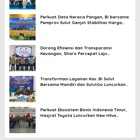
d
Promo Khusus
i
T
Perkuat Data Neraca Pangan, BI bersama
V
Pemprov Sulut Genjot Stabilitas Harga
O
dan Kendalikan Inflasi
n
e
Dorong Efisiensi dan Transparansi
Keuangan, Sitaro Percepat Laju
Digitalisasi Transaksi Bersama BI Sulut
Transformasi Layanan Kas: BI Sulut
Bersama Mandiri dan SulutGo Luncurkan
Sentra Kas Mitra Utama, Jangkau Wilayah
Kepulauan
Perkuat Ekosistem Bisnis Indonesia Timur,
Hasjrat Toyota Luncurkan New Hilux
Generasi ke-9 di Manado