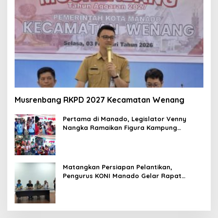
Musrenbang RKPD 2027 Kecamatan Wenang
Pertama di Manado, Legislator Venny
Nangka Ramaikan Figura Kampung
Titiwungen Utara
Matangkan Persiapan Pelantikan,
Pengurus KONI Manado Gelar Rapat
Perdana