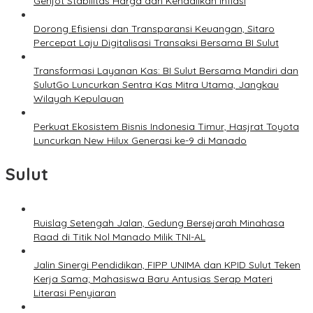
Genjot Stabilitas Harga dan Kendalikan Inflasi
Dorong Efisiensi dan Transparansi Keuangan, Sitaro
Percepat Laju Digitalisasi Transaksi Bersama BI Sulut
Transformasi Layanan Kas: BI Sulut Bersama Mandiri dan
SulutGo Luncurkan Sentra Kas Mitra Utama, Jangkau
Wilayah Kepulauan
Perkuat Ekosistem Bisnis Indonesia Timur, Hasjrat Toyota
Luncurkan New Hilux Generasi ke-9 di Manado
Sulut
Ruislag Setengah Jalan, Gedung Bersejarah Minahasa
Raad di Titik Nol Manado Milik TNI-AL
Jalin Sinergi Pendidikan, FIPP UNIMA dan KPID Sulut Teken
Kerja Sama; Mahasiswa Baru Antusias Serap Materi
Literasi Penyiaran