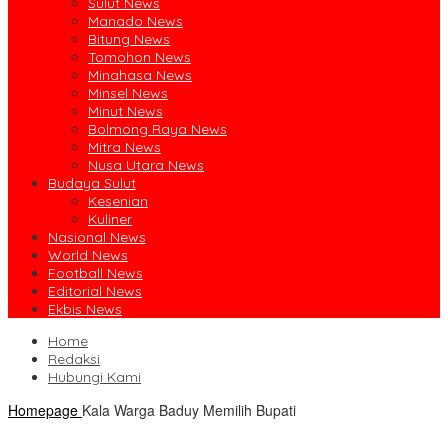
Sulut News
Manado News
Bitung News
Tomohon News
Minahasa News
Minsel News
Minut News
Bolmong Raya News
Mitra News
Nusa Utara News
Budaya Sulut
Kesenian
Kuliner
Nasional News
World News
Football News
Editorial News
Ekbis News
Home
Redaksi
Hubungi Kami
Homepage
Kala Warga Baduy Memilih Bupati