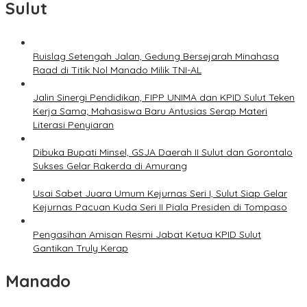
Sulut
Ruislag Setengah Jalan, Gedung Bersejarah Minahasa
Raad di Titik Nol Manado Milik TNI-AL
Jalin Sinergi Pendidikan, FIPP UNIMA dan KPID Sulut Teken
Kerja Sama; Mahasiswa Baru Antusias Serap Materi
Literasi Penyiaran
Dibuka Bupati Minsel, GSJA Daerah II Sulut dan Gorontalo
Sukses Gelar Rakerda di Amurang
Usai Sabet Juara Umum Kejurnas Seri I, Sulut Siap Gelar
Kejurnas Pacuan Kuda Seri II Piala Presiden di Tompaso
Pengasihan Amisan Resmi Jabat Ketua KPID Sulut
Gantikan Truly Kerap
Manado