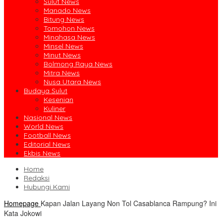
Sulut News
Manado News
Bitung News
Tomohon News
Minahasa News
Minsel News
Minut News
Bolmong Raya News
Mitra News
Nusa Utara News
Budaya Sulut
Kesenian
Kuliner
Nasional News
World News
Football News
Editorial News
Ekbis News
Home
Redaksi
Hubungi Kami
Homepage
Kapan Jalan Layang Non Tol Casablanca Rampung? Ini
Kata Jokowi