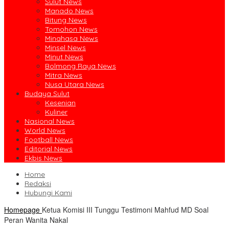
Sulut News
Manado News
Bitung News
Tomohon News
Minahasa News
Minsel News
Minut News
Bolmong Raya News
Mitra News
Nusa Utara News
Budaya Sulut
Kesenian
Kuliner
Nasional News
World News
Football News
Editorial News
Ekbis News
Home
Redaksi
Hubungi Kami
Homepage
Ketua Komisi III Tunggu Testimoni Mahfud MD Soal
Peran Wanita Nakal