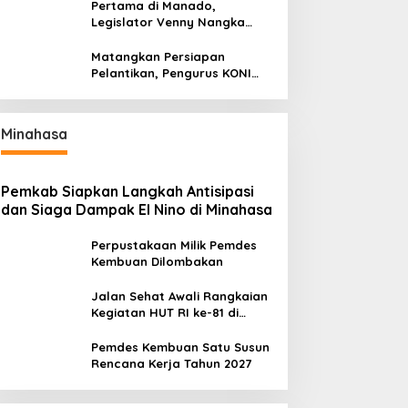
Pertama di Manado,
Legislator Venny Nangka
Ramaikan Figura Kampung
Titiwungen Utara
Matangkan Persiapan
Pelantikan, Pengurus KONI
Manado Gelar Rapat
Perdana
Minahasa
Pemkab Siapkan Langkah Antisipasi
dan Siaga Dampak El Nino di Minahasa
Perpustakaan Milik Pemdes
Kembuan Dilombakan
Jalan Sehat Awali Rangkaian
Kegiatan HUT RI ke-81 di
Minahasa
Pemdes Kembuan Satu Susun
Rencana Kerja Tahun 2027