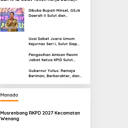
Mahasiswa Baru Antusias Serap Materi
Literasi Penyiaran
Dibuka Bupati Minsel, GSJA
Daerah II Sulut dan
Gorontalo Sukses Gelar
Rakerda di Amurang
Usai Sabet Juara Umum
Kejurnas Seri I, Sulut Siap
Gelar Kejurnas Pacuan Kuda
Seri II Piala Presiden di
Pengasihan Amisan Resmi
Tompaso
Jabat Ketua KPID Sulut
Gantikan Truly Kerap
Gubernur Yulius: Remaja
Beriman, Berkarakter, dan
Berkarya Adalah Kekuatan
Sulawesi Utara
Manado
Musrenbang RKPD 2027 Kecamatan
Wenang