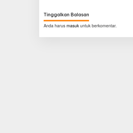
l
i
g
Tinggalkan Balasan
a
Anda harus
masuk
untuk berkomentar.
s
i
p
o
s