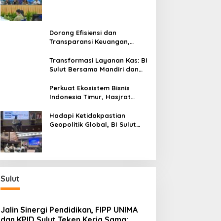
Sulut Genjot Stabilitas Harga
dan Kendalikan Inflasi
Dorong Efisiensi dan
Transparansi Keuangan,
Sitaro Percepat Laju
Digitalisasi Transaksi
Transformasi Layanan Kas: BI
Bersama BI Sulut
Sulut Bersama Mandiri dan
SulutGo Luncurkan Sentra
Kas Mitra Utama, Jangkau
Perkuat Ekosistem Bisnis
Wilayah Kepulauan
Indonesia Timur, Hasjrat
Toyota Luncurkan New Hilux
Generasi ke-9 di Manado
Hadapi Ketidakpastian
Geopolitik Global, BI Sulut
Paparkan Delapan Langkah
Strategis Perkuat Rupiah dan
Stabilitas Ekonomi
Sulut
Jalin Sinergi Pendidikan, FIPP UNIMA
dan KPID Sulut Teken Kerja Sama;