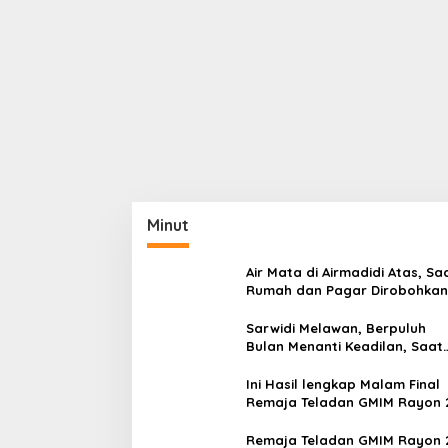
Minut
Air Mata di Airmadidi Atas, Sa
Rumah dan Pagar Dirobohkan
Harapan Keadilan Belum Pa
Sarwidi Melawan, Berpuluh
Bulan Menanti Keadilan, Saat
Eksekusi Menjelang Justru
Harapan Diuji
Ini Hasil lengkap Malam Final
Remaja Teladan GMIM Rayon 
Minut Tahun 2026
Remaja Teladan GMIM Rayon 