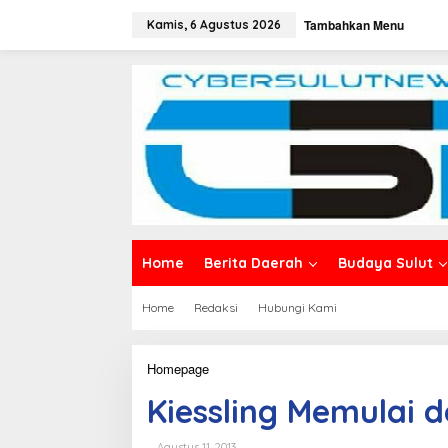
L
Tambahkan Menu
e
Kamis, 6 Agustus 2026
w
a
t
i
k
e
k
o
n
t
e
n
Home
Berita Daerah
Budaya Sulut
Home
Redaksi
Hubungi Kami
Homepage
K
i
Kiessling Memulai 
e
s
s
Agustus 11, 2013