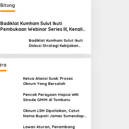
Bitung
Badiklat Kumham Sulut Ikuti
Pembukaan Webinar Series III, Kenali
Potensimu Maksimalkan Performamu
Badiklat Kumham Sulut Ikuti
Diskusi Strategi Kebijakan
Permenkumham No 15 Tahun
2020
tra
Ketua Aliansi Suak: Proses
Oknum Yang Bersalah
Pencak Perayaan Hapsa WKI
Sinode GMIM di Tombatu
Oknum LSM Dipolisikan, Catut
Nama Bupati James Sumendap
dan Tipu Investor Rp 200 Juta
Lawan Aturan, Penambang