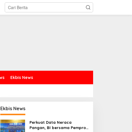
ews
Ekbis News
Ekbis News
Perkuat Data Neraca
Pangan, BI bersama Pemprov