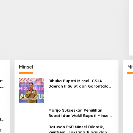
Minsel
Mi
at
Dibuka Bupati Minsel, GSJA
,
Daerah II Sulut dan Gorontalo
dam
Sukses Gelar Rakerda di
Amurang
Marijo Sukseskan Pemilihan
Bupati dan Wakil Bupati Minsel
2
Tahun 2024
Ratusan PKD Minsel Dilantik,
2
Keintjem : Laksana Tugas dan