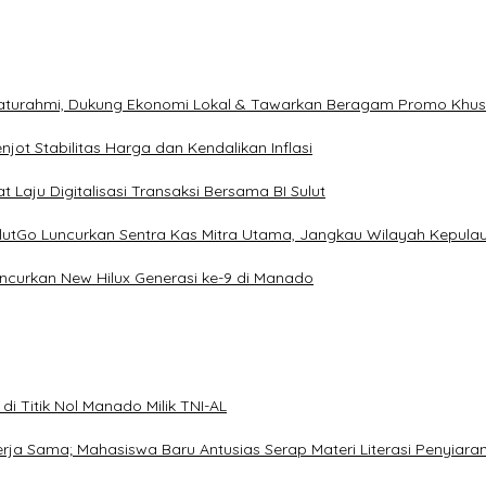
ilaturahmi, Dukung Ekonomi Lokal & Tawarkan Beragam Promo Khu
ot Stabilitas Harga dan Kendalikan Inflasi
 Laju Digitalisasi Transaksi Bersama BI Sulut
ulutGo Luncurkan Sentra Kas Mitra Utama, Jangkau Wilayah Kepula
uncurkan New Hilux Generasi ke-9 di Manado
i Titik Nol Manado Milik TNI-AL
Kerja Sama; Mahasiswa Baru Antusias Serap Materi Literasi Penyiara