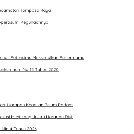
 Kecamatan Tompaso Raya
perasi, Ini Kegunaannya
, Kenali Potensimu Maksimalkan Performamu
ermenkumham No 15 Tahun 2020
hkan, Harapan Keadilan Belum Padam
ekusi Menjelang Justru Harapan Diuji
2 Minut Tahun 2026