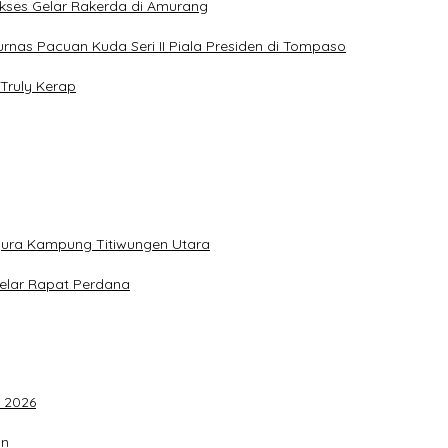
Sukses Gelar Rakerda di Amurang
jurnas Pacuan Kuda Seri II Piala Presiden di Tompaso
Truly Kerap
gura Kampung Titiwungen Utara
elar Rapat Perdana
F 2026
an