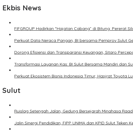
Ekbis News
FIFGROUP Hadirkan “Hajatan Cabang” di Bitung: Pererat S
Perkuat Data Neraca Pangan, BI bersama Pemprov Sulut Genj
Dorong Efisiensi dan Transparansi Keuangan, Sitaro Percepat
Transformasi Layanan Kas: BI Sulut Bersama Mandiri dan S
Perkuat Ekosistem Bisnis Indonesia Timur, Hasjrat Toyota L
Sulut
Ruislag Setengah Jalan, Gedung Bersejarah Minahasa Raad d
Jalin Sinergi Pendidikan, FIPP UNIMA dan KPID Sulut Teken 