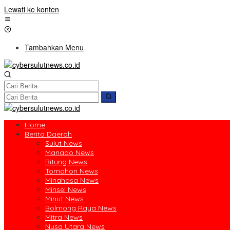
Lewati ke konten
Tambahkan Menu
Home
Berita Daerah
Sulut News
Manado News
Bitung News
Tomohon News
Minahasa News
Minsel News
Minut News
Bolmong Raya News
Mitra News
Nusa Utara News