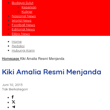
Budaya Sulut
Kesenian
Kuliner
Nasional News
World News
Football News
Editorial News
Ekbis News
Home
Redaksi
Hubungi Kami
Homepage
Kiki Amalia Resmi Menjanda
Kiki Amalia Resmi Menjanda
Juni 10, 2013
Tak Berkategori