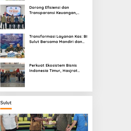
Dorong Efisiensi dan
Transparansi Keuangan,
Sitaro Percepat Laju
Digitalisasi Transaksi
Bersama BI Sulut
Transformasi Layanan Kas: BI
Sulut Bersama Mandiri dan
SulutGo Luncurkan Sentra
Kas Mitra Utama, Jangkau
Wilayah Kepulauan
Perkuat Ekosistem Bisnis
Indonesia Timur, Hasjrat
Toyota Luncurkan New Hilux
Generasi ke-9 di Manado
Sulut