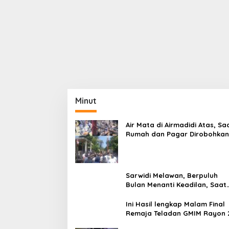
Minut
Air Mata di Airmadidi Atas, Sa
Rumah dan Pagar Dirobohkan
Harapan Keadilan Belum Pa
Sarwidi Melawan, Berpuluh
Bulan Menanti Keadilan, Saat
Eksekusi Menjelang Justru
Harapan Diuji
Ini Hasil lengkap Malam Final
Remaja Teladan GMIM Rayon 
Minut Tahun 2026