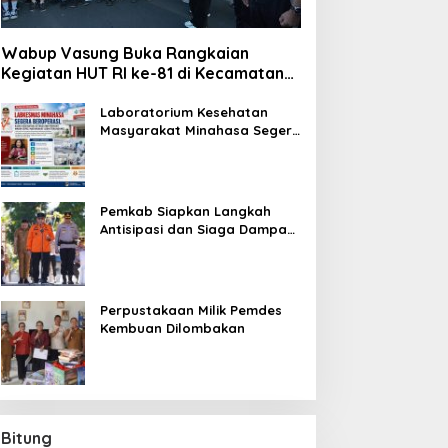
Wabup Vasung Buka Rangkaian
Kegiatan HUT RI ke-81 di Kecamatan
Tompaso Raya
Laboratorium Kesehatan
Masyarakat Minahasa Segera
Beroperasi, Ini Kegunaannya
Pemkab Siapkan Langkah
Antisipasi dan Siaga Dampak
El Nino di Minahasa
Perpustakaan Milik Pemdes
Kembuan Dilombakan
Bitung