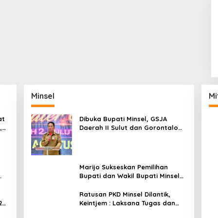
Minsel
Mi
at
Dibuka Bupati Minsel, GSJA
,
Daerah II Sulut dan Gorontalo
dam
Sukses Gelar Rakerda di
Amurang
Marijo Sukseskan Pemilihan
Bupati dan Wakil Bupati Minsel
Tahun 2024
Ratusan PKD Minsel Dilantik,
2
Keintjem : Laksana Tugas dan
Tanggungjawab Dengan Baik