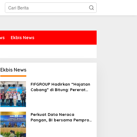
ews
Ekbis News
Ekbis News
FIFGROUP Hadirkan “Hajatan
Cabang” di Bitung: Pererat
Silaturahmi, Dukung Ekonomi
Lokal & Tawarkan Beragam
Promo Khusus
Perkuat Data Neraca
Pangan, BI bersama Pemprov
Sulut Genjot Stabilitas Harga
dan Kendalikan Inflasi