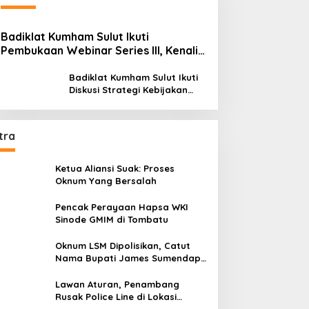
Badiklat Kumham Sulut Ikuti
Pembukaan Webinar Series III, Kenali
Potensimu Maksimalkan Performamu
Badiklat Kumham Sulut Ikuti
Diskusi Strategi Kebijakan
Permenkumham No 15 Tahun
2020
tra
Ketua Aliansi Suak: Proses
Oknum Yang Bersalah
Pencak Perayaan Hapsa WKI
Sinode GMIM di Tombatu
Oknum LSM Dipolisikan, Catut
Nama Bupati James Sumendap
dan Tipu Investor Rp 200 Juta
Lawan Aturan, Penambang
Rusak Police Line di Lokasi