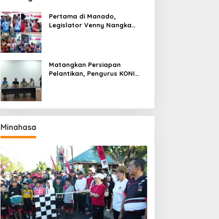
Pertama di Manado,
Legislator Venny Nangka
Ramaikan Figura Kampung
Titiwungen Utara
Matangkan Persiapan
Pelantikan, Pengurus KONI
Manado Gelar Rapat
Perdana
Minahasa