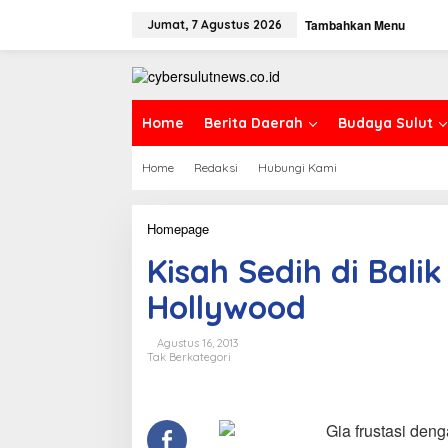
L
Tambahkan Menu
e
Jumat, 7 Agustus 2026
w
a
t
i
k
Home
Berita Daerah
Budaya Sulut
e
k
Home
Redaksi
Hubungi Kami
o
n
t
e
Homepage
K
n
i
Kisah Sedih di Bali
s
a
Hollywood
h
S
e
Agustus 16, 2013
d
Tak Berkategori
i
h
d
i
Gia frustasi deng
B