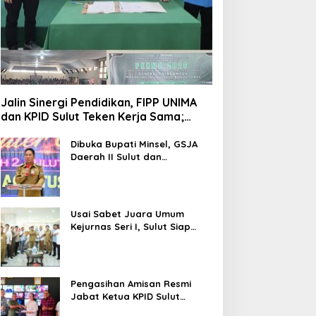
Jalin Sinergi Pendidikan, FIPP UNIMA
dan KPID Sulut Teken Kerja Sama;
Mahasiswa Baru Antusias Serap Materi
Literasi Penyiaran
Dibuka Bupati Minsel, GSJA
Daerah II Sulut dan
Gorontalo Sukses Gelar
Rakerda di Amurang
Usai Sabet Juara Umum
Kejurnas Seri I, Sulut Siap
Gelar Kejurnas Pacuan Kuda
Seri II Piala Presiden di
Tompaso
Pengasihan Amisan Resmi
Jabat Ketua KPID Sulut
Gantikan Truly Kerap