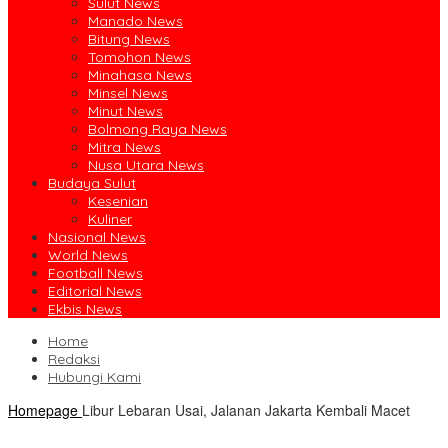
Sulut News
Manado News
Bitung News
Tomohon News
Minahasa News
Minsel News
Minut News
Bolmong Raya News
Mitra News
Nusa Utara News
Budaya Sulut
Kesenian
Kuliner
Nasional News
World News
Football News
Editorial News
Ekbis News
Home
Redaksi
Hubungi Kami
Homepage
Libur Lebaran Usai, Jalanan Jakarta Kembali Macet