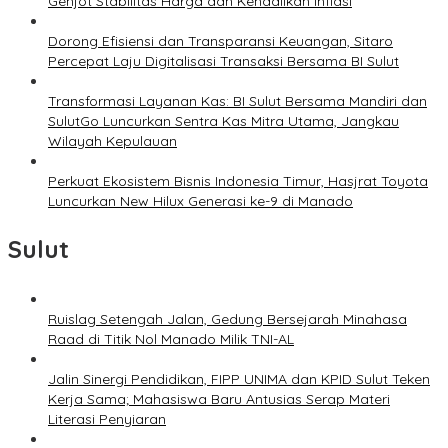
Genjot Stabilitas Harga dan Kendalikan Inflasi
Dorong Efisiensi dan Transparansi Keuangan, Sitaro
Percepat Laju Digitalisasi Transaksi Bersama BI Sulut
Transformasi Layanan Kas: BI Sulut Bersama Mandiri dan
SulutGo Luncurkan Sentra Kas Mitra Utama, Jangkau
Wilayah Kepulauan
Perkuat Ekosistem Bisnis Indonesia Timur, Hasjrat Toyota
Luncurkan New Hilux Generasi ke-9 di Manado
Sulut
Ruislag Setengah Jalan, Gedung Bersejarah Minahasa
Raad di Titik Nol Manado Milik TNI-AL
Jalin Sinergi Pendidikan, FIPP UNIMA dan KPID Sulut Teken
Kerja Sama; Mahasiswa Baru Antusias Serap Materi
Literasi Penyiaran