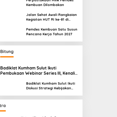
Perpustakaan Milik Pemdes
Kembuan Dilombakan
Jalan Sehat Awali Rangkaian
Kegiatan HUT RI ke-81 di
Minahasa
Pemdes Kembuan Satu Susun
Rencana Kerja Tahun 2027
Bitung
Badiklat Kumham Sulut Ikuti
Pembukaan Webinar Series III, Kenali
Potensimu Maksimalkan Performamu
Badiklat Kumham Sulut Ikuti
Diskusi Strategi Kebijakan
Permenkumham No 15 Tahun
2020
tra