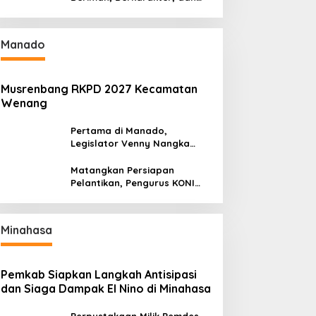
Berkarya Adalah Kekuatan
Sulawesi Utara
Manado
Musrenbang RKPD 2027 Kecamatan
Wenang
Pertama di Manado,
Legislator Venny Nangka
Ramaikan Figura Kampung
Titiwungen Utara
Matangkan Persiapan
Pelantikan, Pengurus KONI
Manado Gelar Rapat
Perdana
Minahasa
Pemkab Siapkan Langkah Antisipasi
dan Siaga Dampak El Nino di Minahasa