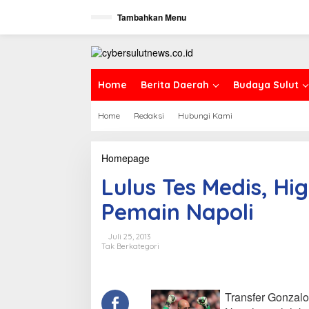
L
Tambahkan Menu
e
w
a
t
i
k
Home
Berita Daerah
Budaya Sulut
e
k
Home
Redaksi
Hubungi Kami
o
n
t
e
Homepage
L
n
u
Lulus Tes Medis, Hi
l
u
Pemain Napoli
s
T
e
Juli 25, 2013
s
Tak Berkategori
M
e
d
i
Transfer Gonzal
s