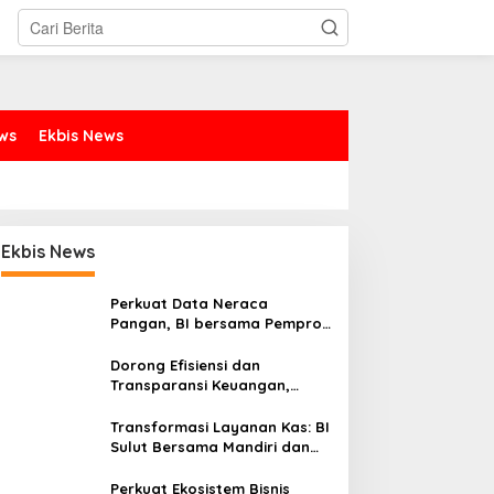
ews
Ekbis News
Ekbis News
Perkuat Data Neraca
Pangan, BI bersama Pemprov
Sulut Genjot Stabilitas Harga
dan Kendalikan Inflasi
Dorong Efisiensi dan
Transparansi Keuangan,
Sitaro Percepat Laju
Digitalisasi Transaksi
Transformasi Layanan Kas: BI
Bersama BI Sulut
Sulut Bersama Mandiri dan
SulutGo Luncurkan Sentra
Kas Mitra Utama, Jangkau
Perkuat Ekosistem Bisnis