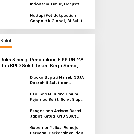
Wilayah Kepulauan
Indonesia Timur, Hasjrat
Toyota Luncurkan New Hilux
Generasi ke-9 di Manado
Hadapi Ketidakpastian
Geopolitik Global, BI Sulut
Paparkan Delapan Langkah
Strategis Perkuat Rupiah dan
Stabilitas Ekonomi
Sulut
Jalin Sinergi Pendidikan, FIPP UNIMA
dan KPID Sulut Teken Kerja Sama;
Mahasiswa Baru Antusias Serap Materi
Literasi Penyiaran
Dibuka Bupati Minsel, GSJA
Daerah II Sulut dan
Gorontalo Sukses Gelar
Rakerda di Amurang
Usai Sabet Juara Umum
Kejurnas Seri I, Sulut Siap
Gelar Kejurnas Pacuan Kuda
Seri II Piala Presiden di
Pengasihan Amisan Resmi
Tompaso
Jabat Ketua KPID Sulut
Gantikan Truly Kerap
Gubernur Yulius: Remaja
Beriman, Berkarakter, dan