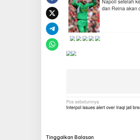
Napoli setelah k
,
dan Reina akan d
H
i
g
u
a
i
n
-
R
e
i
n
a
S
e
g
e
N
Pos sebelumnya
r
Interpol issues alert over Iraqi jail br
a
a
J
v
a
i
d
i
g
Tinggalkan Balasan
P