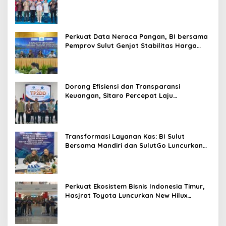
Ekonomi Lokal & Tawarkan Beragam
Promo Khusus
Perkuat Data Neraca Pangan, BI bersama
Pemprov Sulut Genjot Stabilitas Harga
dan Kendalikan Inflasi
Dorong Efisiensi dan Transparansi
Keuangan, Sitaro Percepat Laju
Digitalisasi Transaksi Bersama BI Sulut
Transformasi Layanan Kas: BI Sulut
Bersama Mandiri dan SulutGo Luncurkan
Sentra Kas Mitra Utama, Jangkau Wilayah
Kepulauan
Perkuat Ekosistem Bisnis Indonesia Timur,
Hasjrat Toyota Luncurkan New Hilux
Generasi ke-9 di Manado