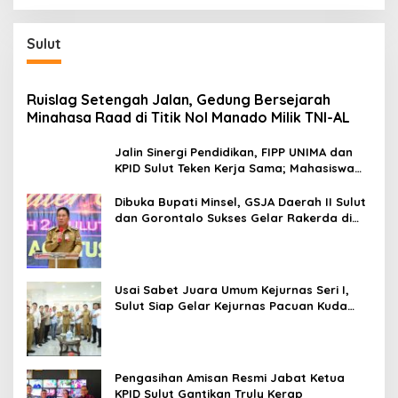
Sulut
Ruislag Setengah Jalan, Gedung Bersejarah
Minahasa Raad di Titik Nol Manado Milik TNI-AL
Jalin Sinergi Pendidikan, FIPP UNIMA dan
KPID Sulut Teken Kerja Sama; Mahasiswa
Baru Antusias Serap Materi Literasi
Penyiaran
Dibuka Bupati Minsel, GSJA Daerah II Sulut
dan Gorontalo Sukses Gelar Rakerda di
Amurang
Usai Sabet Juara Umum Kejurnas Seri I,
Sulut Siap Gelar Kejurnas Pacuan Kuda
Seri II Piala Presiden di Tompaso
Pengasihan Amisan Resmi Jabat Ketua
KPID Sulut Gantikan Truly Kerap