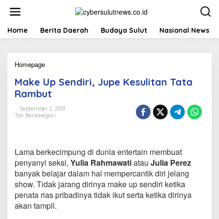
L
e
w
a
Home
Berita Daerah
Budaya Sulut
Nasional News
t
i
k
Homepage
M
e
a
k
Make Up Sendiri, Jupe Kesulitan Tata
k
o
e
n
Rambut
U
t
p
e
September 2, 2013
Tak Berkategori
S
n
e
n
d
Lama berkecimpung di dunia entertain membuat
i
r
penyanyi seksi,
Yulia Rahmawati
atau
Julia Perez
i
banyak belajar dalam hal mempercantik diri jelang
,
show. Tidak jarang dirinya make up sendiri ketika
J
penata rias pribadinya tidak ikut serta ketika dirinya
u
akan tampil.
p
e