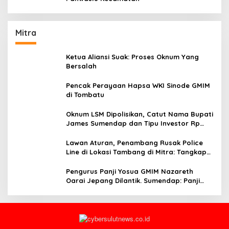
Mitra
Ketua Aliansi Suak: Proses Oknum Yang
Bersalah
Pencak Perayaan Hapsa WKI Sinode GMIM
di Tombatu
Oknum LSM Dipolisikan, Catut Nama Bupati
James Sumendap dan Tipu Investor Rp
200 Juta
Lawan Aturan, Penambang Rusak Police
Line di Lokasi Tambang di Mitra: Tangkap
Mereka!!
Pengurus Panji Yosua GMIM Nazareth
Oarai Jepang Dilantik. Sumendap: Panji
Yosua harus Menjaga Dan Melindungi
Jemaat