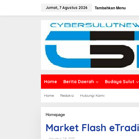
L
Tambahkan Menu
e
Jumat, 7 Agustus 2026
w
a
t
i
k
e
k
o
n
t
e
n
Home
Berita Daerah
Budaya Sulut
Home
Redaksi
Hubungi Kami
Homepage
M
a
Market Flash eTrad
r
k
e
Agustus 29, 2013