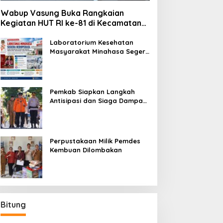
Wabup Vasung Buka Rangkaian
Kegiatan HUT RI ke-81 di Kecamatan
Tompaso Raya
Laboratorium Kesehatan
Masyarakat Minahasa Segera
Beroperasi, Ini Kegunaannya
Pemkab Siapkan Langkah
Antisipasi dan Siaga Dampak
El Nino di Minahasa
Perpustakaan Milik Pemdes
Kembuan Dilombakan
Bitung