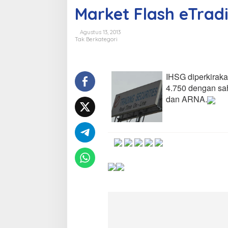
i
Market Flash eTrad
p
o
Agustus 13, 2013
Tak Berkategori
s
IHSG diperkiraka
4.750 dengan sa
dan ARNA.