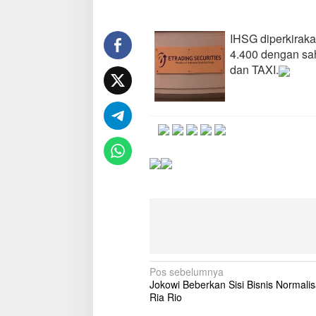
IHSG diperkiraka
4.400 dengan sa
dan TAXI.
N
Pos sebelumnya
Jokowi Beberkan Sisi Bisnis Normali
a
Ria Rio
v