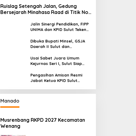
Ruislag Setengah Jalan, Gedung
Bersejarah Minahasa Raad di Titik Nol
Manado Milik TNI-AL
Jalin Sinergi Pendidikan, FIPP
UNIMA dan KPID Sulut Teken
Kerja Sama; Mahasiswa Baru
Antusias Serap Materi Literasi
Dibuka Bupati Minsel, GSJA
Penyiaran
Daerah II Sulut dan
Gorontalo Sukses Gelar
Rakerda di Amurang
Usai Sabet Juara Umum
Kejurnas Seri I, Sulut Siap
Gelar Kejurnas Pacuan Kuda
Seri II Piala Presiden di
Pengasihan Amisan Resmi
Tompaso
Jabat Ketua KPID Sulut
Gantikan Truly Kerap
Manado
Musrenbang RKPD 2027 Kecamatan
Wenang