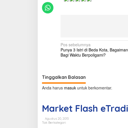
N
Pos sebelumnya
Punya 3 Istri di Beda Kota, Bagaim
a
Bagi Waktu Berpoligami?
v
i
g
Tinggalkan Balasan
a
Anda harus
masuk
untuk berkomentar.
s
i
Market Flash eTrad
p
o
Agustus 20, 2013
Tak Berkategori
s