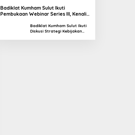
Badiklat Kumham Sulut Ikuti
Pembukaan Webinar Series III, Kenali
Potensimu Maksimalkan Performamu
Badiklat Kumham Sulut Ikuti
Diskusi Strategi Kebijakan
Permenkumham No 15 Tahun
2020