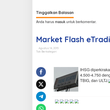
i
g
Tinggalkan Balasan
a
Anda harus
masuk
untuk berkomentar.
s
i
Market Flash eTrad
p
o
Agustus 14, 2013
Tak Berkategori
s
IHSG diperkiraka
4.500-4.750 deng
TBIG, dan ULTJ.