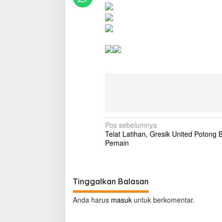
N
Pos sebelumnya
Telat Latihan, Gresik United Potong 
a
Pemain
v
i
g
Tinggalkan Balasan
a
Anda harus
masuk
untuk berkomentar.
s