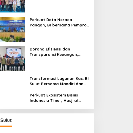
Silaturahmi, Dukung Ekonomi
Lokal & Tawarkan Beragam
Promo Khusus
Perkuat Data Neraca
Pangan, BI bersama Pemprov
Sulut Genjot Stabilitas Harga
dan Kendalikan Inflasi
Dorong Efisiensi dan
Transparansi Keuangan,
Sitaro Percepat Laju
Digitalisasi Transaksi
Bersama BI Sulut
Transformasi Layanan Kas: BI
Sulut Bersama Mandiri dan
SulutGo Luncurkan Sentra
Kas Mitra Utama, Jangkau
Perkuat Ekosistem Bisnis
Wilayah Kepulauan
Indonesia Timur, Hasjrat
Toyota Luncurkan New Hilux
Generasi ke-9 di Manado
Sulut