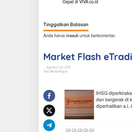
a
Cepat di VIVA.co.id
v
i
g
Tinggalkan Balasan
a
Anda harus
masuk
untuk berkomentar.
s
i
Market Flash eTrad
p
o
Agustus 23, 2013
Tak Berkategori
s
IHSG diperkirak
dan bergerak di
diperhatikan a.l