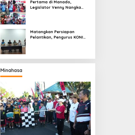
Pertama di Manado,
Legislator Venny Nangka
Ramaikan Figura Kampung
Titiwungen Utara
Matangkan Persiapan
Pelantikan, Pengurus KONI
Manado Gelar Rapat
Perdana
Minahasa