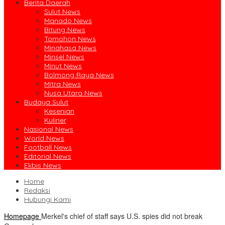
Berita Daerah
Sulut News
Manado News
Bitung News
Tomohon News
Minahasa News
Minsel News
Minut News
Bolmong Raya News
Mitra News
Nusa Utara News
Budaya Sulut
Kesenian
Kuliner
Nasional News
World News
Football News
Editorial News
Ekbis News
Home
Redaksi
Hubungi Kami
Homepage
Merkel's chief of staff says U.S. spies did not break