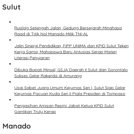
Sulut
Ruislag Setengah Jalan, Gedung Bersejarah Minahasa
Raad di Titik Nol Manado Milik TNI-AL
Jalin Sinergi Pendidikan, FIPP UNIMA dan KPID Sulut Teken
Kerja Sama; Mahasiswa Baru Antusias Serap Materi
Literasi Penyiaran
Dibuka Bupati Minsel, GSJA Daerah II Sulut dan Gorontalo
Sukses Gelar Rakerda di Amurang
Usai Sabet Juara Umum Kejurnas Seri I, Sulut Siap Gelar
Kejurnas Pacuan Kuda Seri II Piala Presiden di Tompaso
Pengasihan Amisan Resmi Jabat Ketua KPID Sulut
Gantikan Truly Kerap
Manado