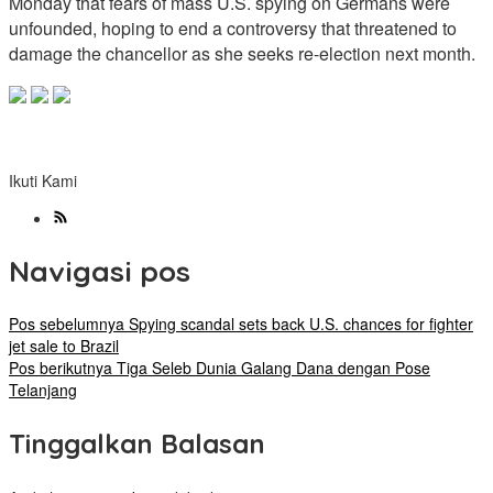
Monday that fears of mass U.S. spying on Germans were
unfounded, hoping to end a controversy that threatened to
damage the chancellor as she seeks re-election next month.
Ikuti Kami
Navigasi pos
Pos sebelumnya
Spying scandal sets back U.S. chances for fighter
jet sale to Brazil
Pos berikutnya
Tiga Seleb Dunia Galang Dana dengan Pose
Telanjang
Tinggalkan Balasan